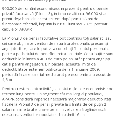
900.000 de români economisesc în prezent pentru o pensie
privată facultativă (Pilonul 3), în timp ce alți cca. 96.000 și-au
primit deja banii din acest sistem după primii 18 ani de
funcționare efectivă, împliniți în cursul lunii mai 2025, potrivit
calculelor APAPR.
La Pilonul 3 de pensii facultative pot contribui toți salariații sau
cei care obțin alte venituri de natură profesională, precum și
angajatorii lor, care le pot vira contribuții în contul personal ca
parte a pachetului de beneficii extra-salariale. Contribuțiile sunt
deductibile în limita a 400 de euro pe an, atât pentru angajați
cât și pentru angajatori. Din păcate, aceasta limită de
deductibilitate este nemodificată de la 1 ianuarie 2009,
perioadă în care salariul mediu brut pe economie a crescut de
4,5 ori.
Pentru creșterea atractivității acestui mijloc de economisire pe
termen lung pentru un segment cât mai larg al populației,
APAPR consideră imperios necesară majorarea deductibilității
fiscale la Pilonul 3 de pensii private la o limită de cel puțin 2
salarii minime brute lunare pe an, nivel care să oglindească
creșterea veniturilor populației din ultimii 16 ani.