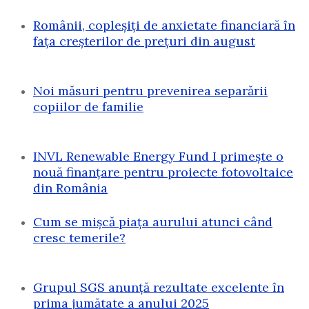
Românii, copleșiți de anxietate financiară în
fața creșterilor de prețuri din august
Noi măsuri pentru prevenirea separării
copiilor de familie
INVL Renewable Energy Fund I primește o
nouă finanțare pentru proiecte fotovoltaice
din România
Cum se mișcă piața aurului atunci când
cresc temerile?
Grupul SGS anunță rezultate excelente în
prima jumătate a anului 2025