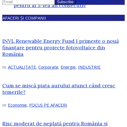
pentru al 5-lea an consecutiv
AFACERI ȘI COMPANII
INVL Renewable Energy Fund I primește o nouă
finanțare pentru proiecte fotovoltaice din
România
In:
ACTUALITATE
,
Corporate
,
Energie
,
INDUSTRIE
Cum se mișcă piața aurului atunci când cresc
temerile?
In:
Economie
,
FOCUS PE AFACERI
Risc moderat de neplată pentru România și