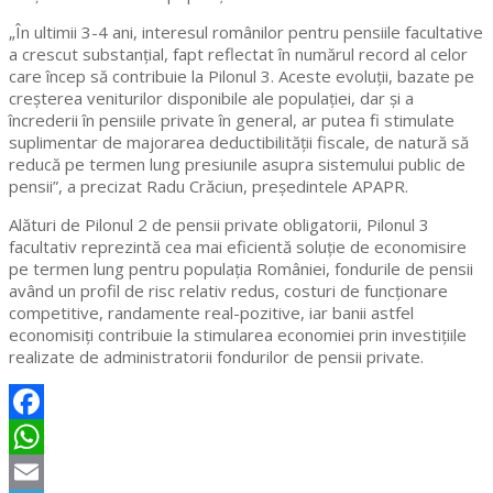
„În ultimii 3-4 ani, interesul românilor pentru pensiile facultative
a crescut substanțial, fapt reflectat în numărul record al celor
care încep să contribuie la Pilonul 3. Aceste evoluții, bazate pe
creșterea veniturilor disponibile ale populației, dar și a
încrederii în pensiile private în general, ar putea fi stimulate
suplimentar de majorarea deductibilității fiscale, de natură să
reducă pe termen lung presiunile asupra sistemului public de
pensii”, a precizat Radu Crăciun, președintele APAPR.
Alături de Pilonul 2 de pensii private obligatorii, Pilonul 3
facultativ reprezintă cea mai eficientă soluție de economisire
pe termen lung pentru populația României, fondurile de pensii
având un profil de risc relativ redus, costuri de funcționare
competitive, randamente real-pozitive, iar banii astfel
economisiți contribuie la stimularea economiei prin investițiile
realizate de administratorii fondurilor de pensii private.
Facebook
WhatsApp