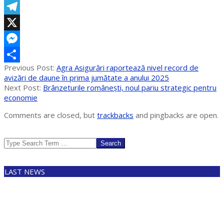
Email
Telegram
X
Messenger
2025-
Previous Post:
Agra Asigurări raportează nivel record de
Partajează
06-
avizări de daune în prima jumătate a anului 2025
30
Next Post:
Brânzeturile românești, noul pariu strategic pentru
economie
Comments are closed, but
trackbacks
and pingbacks are open.
Search
LAST NEWS