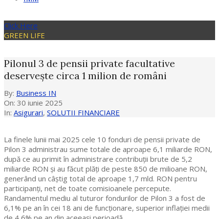
Click Here
GREEN LIFE
Pilonul 3 de pensii private facultative
deservește circa 1 milion de români
By:
Business IN
On:
30 iunie 2025
In:
Asigurari
,
SOLUTII FINANCIARE
La finele lunii mai 2025 cele 10 fonduri de pensii private de
Pilon 3 administrau sume totale de aproape 6,1 miliarde RON,
după ce au primit în administrare contribuții brute de 5,2
miliarde RON și au făcut plăți de peste 850 de milioane RON,
generând un câștig total de aproape 1,7 mld. RON pentru
participanți, net de toate comisioanele percepute.
Randamentul mediu al tuturor fondurilor de Pilon 3 a fost de
6,1% pe an în cei 18 ani de funcționare, superior inflației medii
de 4,6% pe an din aceeași perioadă.