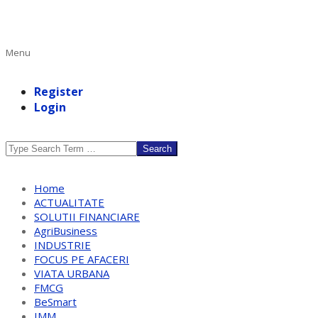
Primary
Menu
Navigation
Menu
Register
Login
Search
Home
ACTUALITATE
SOLUTII FINANCIARE
AgriBusiness
INDUSTRIE
FOCUS PE AFACERI
VIATA URBANA
FMCG
BeSmart
IMM