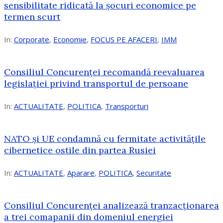
sensibilitate ridicată la șocuri economice pe
termen scurt
In:
Corporate
,
Economie
,
FOCUS PE AFACERI
,
IMM
Consiliul Concurenței recomandă reevaluarea
legislației privind transportul de persoane
In:
ACTUALITATE
,
POLITICA
,
Transporturi
NATO și UE condamnă cu fermitate activitățile
cibernetice ostile din partea Rusiei
In:
ACTUALITATE
,
Aparare
,
POLITICA
,
Securitate
Consiliul Concurenţei analizează tranzacționarea
a trei comapanii din domeniul energiei