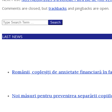
03
Comments are closed, but
trackbacks
and pingbacks are open.
Search
LAST NEWS
Românii, copleșiți de anxietate financiară în f
Noi măsuri pentru prevenirea separării copiil