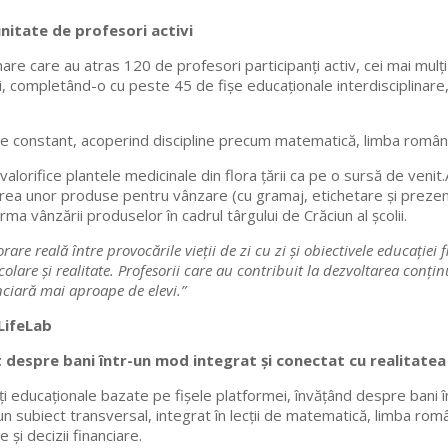
unitate de profesori activi
are care au atras 120 de profesori participanți activ, cei mai mulți
, completând-o cu peste 45 de fișe educaționale interdisciplinare, 
te constant, acoperind discipline precum matematică, limba română, 
alorifice plantele medicinale din flora țării ca pe o sursă de venit
tirea unor produse pentru vânzare (cu gramaj, etichetare și prezent
ma vânzării produselor în cadrul târgului de Crăciun al școlii.
rare reală între provocările vieții de zi cu zi și obiectivele educați
e școlare și realitate. Profesorii care au contribuit la dezvoltarea c
anciară mai aproape de elevi.”
LifeLab
t despre bani într-un mod integrat și conectat cu realitatea
ți educaționale bazate pe fișele platformei, învățând despre bani în
n subiect transversal, integrat în lecții de matematică, limba român
e și decizii financiare.