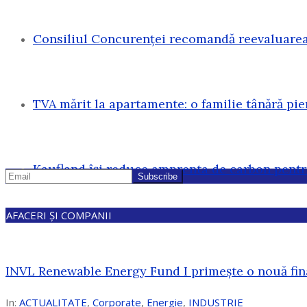
Consiliul Concurenței recomandă reevaluarea 
TVA mărit la apartamente: o familie tânără pi
Kaufland își reduce amprenta de carbon pentr
AFACERI ȘI COMPANII
INVL Renewable Energy Fund I primește o nouă fin
In:
ACTUALITATE
,
Corporate
,
Energie
,
INDUSTRIE