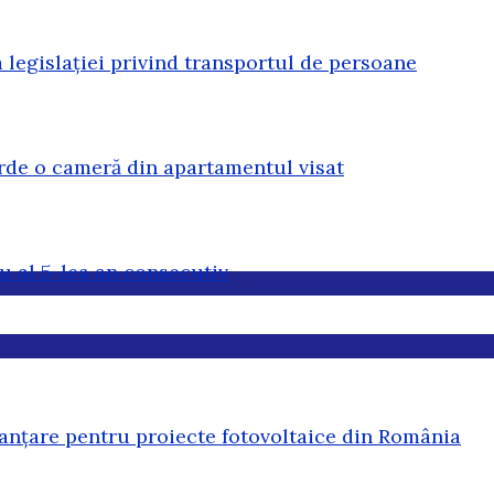
legislației privind transportul de persoane
erde o cameră din apartamentul visat
u al 5-lea an consecutiv
anțare pentru proiecte fotovoltaice din România