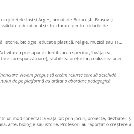
 din județele Iași și Argeș, urmați de București, Brașov și
validate educațional și structurate pentru ciclurile de
istorie, biologie, educație plastică, religie, muzică sau TIC.
.Activitatea presupune identificarea speciilor, învățarea
are corespunzătoare), stabilirea prețurilor, realizarea unei
ei financiare. Ne-am propus să creăm resurse care să deschidă
onținutului de pe platformă au arătat o abordare pedagogică
tr-un mod conectat la viața lor: prin jocuri, proiecte, dezbateri și
ă, arte, biologie sau istorie. Profesorii au raportat o creștere a