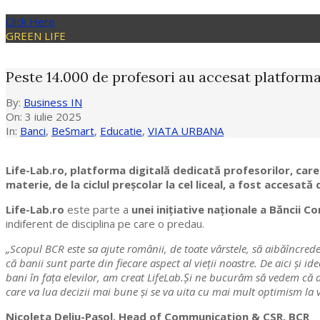
Click Here
GREEN LIFE
Peste 14.000 de profesori au accesat platforma
By:
Business IN
On:
3 iulie 2025
In:
Banci
,
BeSmart
,
Educatie
,
VIATA URBANA
Life-Lab.ro, platforma digitală dedicată profesorilor, care
materie, de la ciclul preșcolar la cel liceal, a fost accesat
Life-Lab.ro
este parte a
unei inițiative naționale a Băncii 
indiferent de disciplina pe care o predau.
„Scopul BCR este sa ajute românii, de toate vârstele, să aibăîncreder
că banii sunt parte din fiecare aspect al vieții noastre. De aici și i
bani în fața elevilor, am creat LifeLab.Și ne bucurăm să vedem că 
care va lua decizii mai bune și se va uita cu mai mult optimism la v
Nicoleta Deliu-Pașol, Head of Communication & CSR, BCR