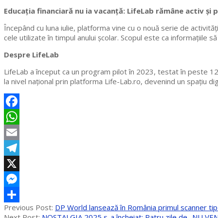
Educația financiară nu ia vacanță: LifeLab rămâne activ și p
Începând cu luna iulie, platforma vine cu o nouă serie de activită
cele utilizate în timpul anului școlar. Scopul este ca informațiile s
Despre LifeLab
LifeLab a început ca un program pilot în 2023, testat în peste 12
la nivel național prin platforma Life-Lab.ro, devenind un spațiu d
Facebook
WhatsApp
Email
Telegram
X
Messenger
2025-
Previous Post:
DP World lansează în România primul scanner tip
Partajează
07-
Next Post:
NOSTALGIA 2025 s-a încheiat: Patru zile de „NU VENI” 