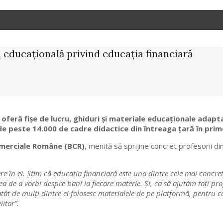
 educațională privind educația financiară
 oferă fișe de lucru, ghiduri și materiale educaționale adapt
ă de peste 14.000 de cadre didactice din întreaga țară în prime
Comerciale Române (BCR)
, menită să sprijine concret profesorii d
e în ei. Știm c
ă educația financiară este una dintre cele mai concret
deea de a vorbi despre bani la fiecare materie. Și, ca să ajutăm toți p
atât de mulți dintre ei folosesc materialele de pe platformă, pentru
iitor
”.