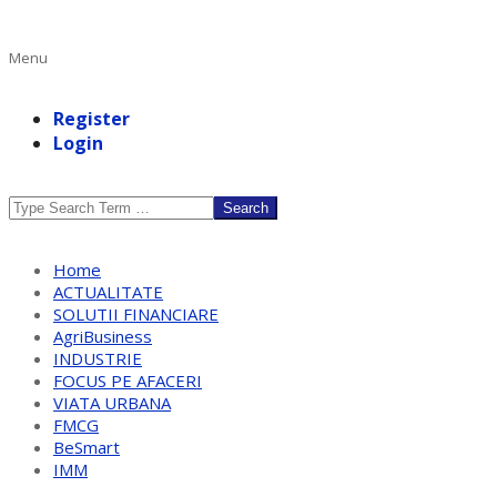
Primary
Menu
Navigation
Menu
Register
Login
Search
Home
ACTUALITATE
SOLUTII FINANCIARE
AgriBusiness
INDUSTRIE
FOCUS PE AFACERI
VIATA URBANA
FMCG
BeSmart
IMM