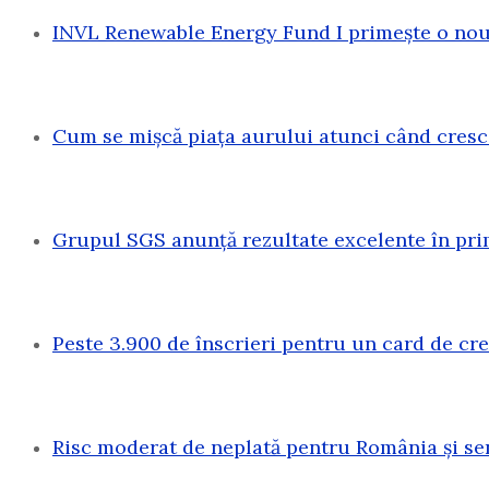
INVL Renewable Energy Fund I primește o nouă
Cum se mișcă piața aurului atunci când cresc
Grupul SGS anunță rezultate excelente în pri
Peste 3.900 de înscrieri pentru un card de c
Risc moderat de neplată pentru România și sen