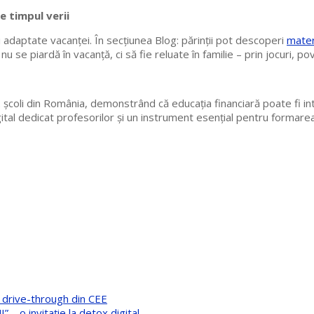
e timpul verii
ți adaptate vacanței. În secțiunea Blog: părinții pot descoperi
mater
ă nu se piardă în vacanță, ci să fie reluate în familie – prin jocuri, 
 școli din România, demonstrând că educația financiară poate fi in
igital dedicat profesorilor și un instrument esențial pentru formare
 drive-through din CEE
– o invitație la detox digital