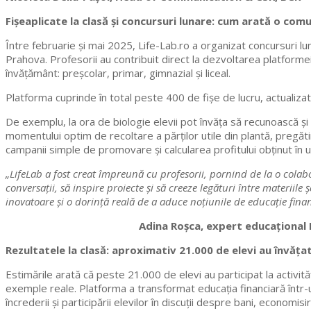
Fișeaplicate la clasă și concursuri lunare: cum arată o com
Între februarie și mai 2025, Life-Lab.ro a organizat concursuri lun
Prahova. Profesorii au contribuit direct la dezvoltarea platformei
învățământ: preșcolar, primar, gimnazial și liceal.
Platforma cuprinde în total peste 400 de fișe de lucru, actualiza
De exemplu, la ora de biologie elevii pot învăța să recunoască și v
momentului optim de recoltare a părților utile din plantă, pregă
campanii simple de promovare și calcularea profitului obținut în ur
„LifeLab a fost creat împreună cu profesorii, pornind de la o colabo
conversații, să inspire proiecte și să creeze legături între materiil
inovatoare și o dorință reală de a aduce noțiunile de educație fin
Adina Roșca, expert educațional 
Rezultatele la clasă: aproximativ 21.000 de elevi au învăța
Estimările arată că peste 21.000 de elevi au participat la activită
exemple reale. Platforma a transformat educația financiară într-u
încrederii și participării elevilor în discuții despre bani, economisir