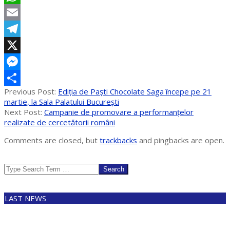
WhatsApp
Email
Telegram
X
Messenger
2025-
Previous Post:
Ediția de Paști Chocolate Saga începe pe 21
Partajează
03-
martie, la Sala Palatului București
23
Next Post:
Campanie de promovare a performanțelor
realizate de cercetătorii români
Comments are closed, but
trackbacks
and pingbacks are open.
Search
LAST NEWS