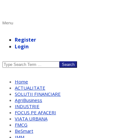
Primary
Menu
Navigation
Menu
Register
Login
Search
Home
ACTUALITATE
SOLUTII FINANCIARE
AgriBusiness
INDUSTRIE
FOCUS PE AFACERI
VIATA URBANA
FMCG
BeSmart
IMM