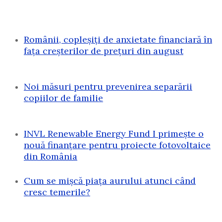
Românii, copleșiți de anxietate financiară în
fața creșterilor de prețuri din august
Noi măsuri pentru prevenirea separării
copiilor de familie
INVL Renewable Energy Fund I primește o
nouă finanțare pentru proiecte fotovoltaice
din România
Cum se mișcă piața aurului atunci când
cresc temerile?