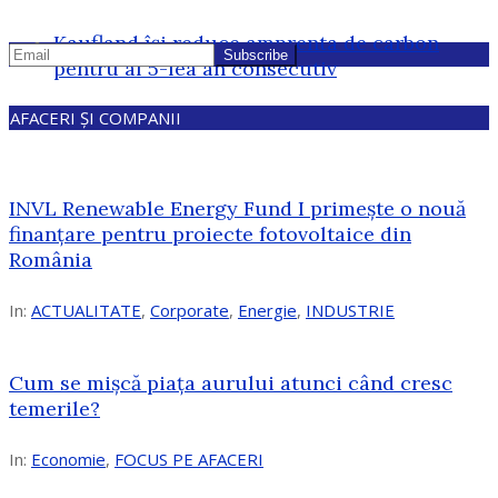
Kaufland își reduce amprenta de carbon
pentru al 5-lea an consecutiv
AFACERI ȘI COMPANII
INVL Renewable Energy Fund I primește o nouă
finanțare pentru proiecte fotovoltaice din
România
In:
ACTUALITATE
,
Corporate
,
Energie
,
INDUSTRIE
Cum se mișcă piața aurului atunci când cresc
temerile?
In:
Economie
,
FOCUS PE AFACERI