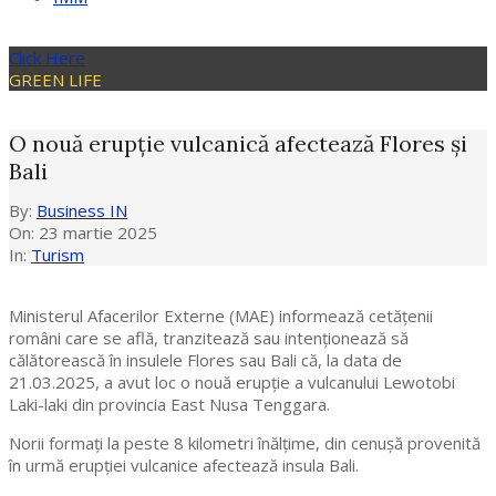
Click Here
GREEN LIFE
O nouă erupție vulcanică afectează Flores și
Bali
By:
Business IN
On:
23 martie 2025
In:
Turism
Ministerul Afacerilor Externe (MAE) informează cetățenii
români care se află, tranzitează sau intenționează să
călătorească în insulele Flores sau Bali că, la data de
21.03.2025, a avut loc o nouă erupție a vulcanului Lewotobi
Laki-laki din provincia East Nusa Tenggara.
Norii formați la peste 8 kilometri înălțime, din cenușă provenită
în urmă erupției vulcanice afectează insula Bali.