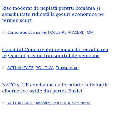
Risc moderat de neplată pentru România și
sensibilitate ridicată la șocuri economice pe
termen scurt
In:
Corporate
,
Economie
,
FOCUS PE AFACERI
,
IMM
Consiliul Concurenței recomandă reevaluarea
legislației privind transportul de persoane
In:
ACTUALITATE
,
POLITICA
,
Transporturi
NATO și UE condamnă cu fermitate activitățile
cibernetice ostile din partea Rusiei
In:
ACTUALITATE
,
Aparare
,
POLITICA
,
Securitate