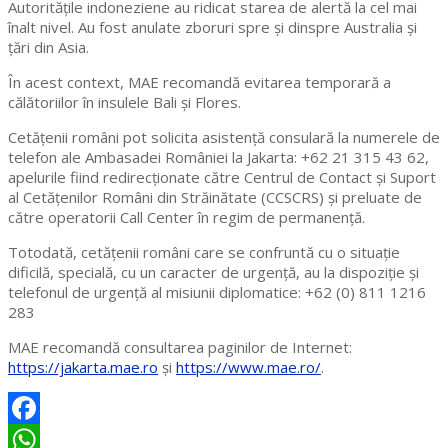
Autoritățile indoneziene au ridicat starea de alertă la cel mai
înalt nivel. Au fost anulate zboruri spre și dinspre Australia și
țări din Asia.
În acest context, MAE recomandă evitarea temporară a
călătoriilor în insulele Bali și Flores.
Cetățenii români pot solicita asistență consulară la numerele de
telefon ale Ambasadei României la Jakarta: +62 21 315 43 62,
apelurile fiind redirecționate către Centrul de Contact și Suport
al Cetățenilor Români din Străinătate (CCSCRS) și preluate de
către operatorii Call Center în regim de permanență.
Totodată, cetățenii români care se confruntă cu o situație
dificilă, specială, cu un caracter de urgență, au la dispoziție și
telefonul de urgență al misiunii diplomatice: +62 (0) 811 1216
283
MAE recomandă consultarea paginilor de Internet:
https://jakarta.mae.ro
și
https://www.mae.ro/
.
Facebook