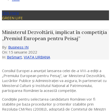
Click Here
GREEN LIFE
Ministerul Dezvoltării, implicat în competiția
„Premiul European pentru Peisaj”
By:
Business IN
On:
15 ianuarie 2022
In:
BeSmart
,
VIATA URBANA
Consiliul Europei a anunțat lansarea celei de-a VIII-a ediții a
„Premiului European pentru Peisaj”, iar Ministerul Dezvoltării,
Lucrărilor Publice și Administrației va asigura, în parteneriat cu
Ministerul Culturii și Institutul Național al Patrimoniului,
participarea României la această competiție.
Condițiile pentru selectarea candidaturii României vor fi
stabilite pe baza procedurilor și criteriilor stabilite prin
Rezoluția CM/Res (2008)3, adoptată de Comitetul de Miniștri