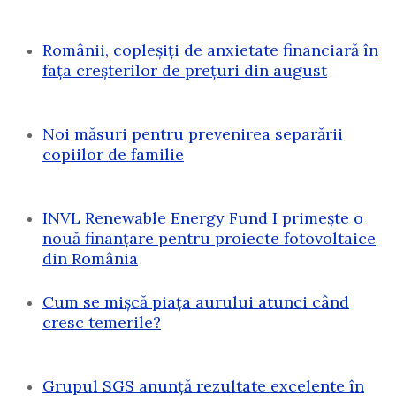
Românii, copleșiți de anxietate financiară în
fața creșterilor de prețuri din august
Noi măsuri pentru prevenirea separării
copiilor de familie
INVL Renewable Energy Fund I primește o
nouă finanțare pentru proiecte fotovoltaice
din România
Cum se mișcă piața aurului atunci când
cresc temerile?
Grupul SGS anunță rezultate excelente în