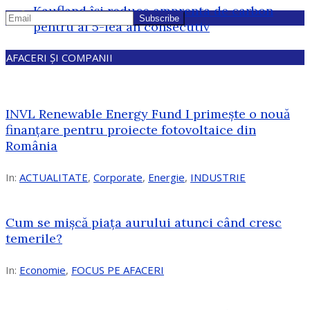
Kaufland își reduce amprenta de carbon
pentru al 5-lea an consecutiv
AFACERI ȘI COMPANII
INVL Renewable Energy Fund I primește o nouă
finanțare pentru proiecte fotovoltaice din
România
In:
ACTUALITATE
,
Corporate
,
Energie
,
INDUSTRIE
Cum se mișcă piața aurului atunci când cresc
temerile?
In:
Economie
,
FOCUS PE AFACERI