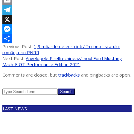
WhatsApp
Email
Telegram
X
Messenger
2022-
Previous Post:
1,9 miliarde de euro intră în contul statului
Partajează
01-
român, prin PNRR
15
Next Post:
Anvelopele Pirelli echipează noul Ford Mustang
Mach-E GT Performance Edition 2021
Comments are closed, but
trackbacks
and pingbacks are open.
Search
LAST NEWS