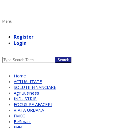
Primary
Menu
Navigation
Menu
Register
Login
Search
Home
ACTUALITATE
SOLUTII FINANCIARE
AgriBusiness
INDUSTRIE
FOCUS PE AFACERI
VIATA URBANA
FMCG
BeSmart
IMM