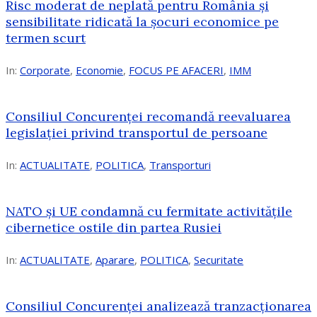
Risc moderat de neplată pentru România și
sensibilitate ridicată la șocuri economice pe
termen scurt
In:
Corporate
,
Economie
,
FOCUS PE AFACERI
,
IMM
Consiliul Concurenței recomandă reevaluarea
legislației privind transportul de persoane
In:
ACTUALITATE
,
POLITICA
,
Transporturi
NATO și UE condamnă cu fermitate activitățile
cibernetice ostile din partea Rusiei
In:
ACTUALITATE
,
Aparare
,
POLITICA
,
Securitate
Consiliul Concurenţei analizează tranzacționarea