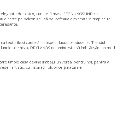
urile elegante de bistro, cum ar fi masa STENUNGSUND cu
ti o carte pe balcon sau să bei cafeaua dimineață în timp ce te
nteresante.
ă cu texturile și conferă un aspect luxos produselor. Trendul
e ale dunelor de nisip, DRYLANDS ne amintește să îmbrățișăm un mod
ul care umple casa devine limbajul universal pentru noi, pentru a
 artistic, cu inspirații folclorice și naturale.