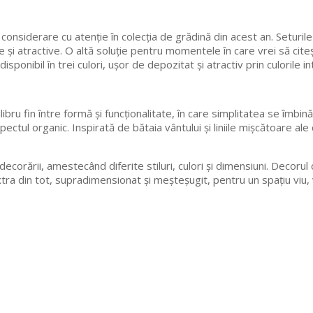
n considerare cu atenție în colecția de grădină din acest an. Set
i atractive. O altă soluție pentru momentele în care vrei să citeș
ponibil în trei culori, ușor de depozitat și atractiv prin culorile i
ru fin între formă și funcționalitate, în care simplitatea se îmbin
 aspectul organic. Inspirată de bătaia vântului și liniile mișcătoar
 decorării, amestecând diferite stiluri, culori și dimensiuni. Decor
in tot, supradimensionat și meșteșugit, pentru un spațiu viu, vesel,