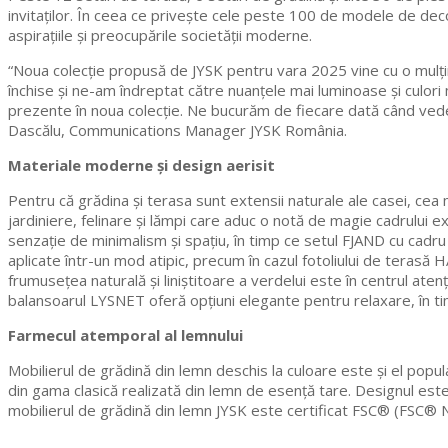
invitaților. În ceea ce privește cele peste 100 de modele de de
aspirațiile și preocupările societății moderne.
“Noua colecție propusă de JYSK pentru vara 2025 vine cu o mulțim
închise și ne-am îndreptat către nuanțele mai luminoase și culori m
prezente în noua colecție. Ne bucurăm de fiecare dată când vede
Dascălu, Communications Manager JYSK România.
Materiale moderne și design aerisit
Pentru că grădina și terasa sunt extensii naturale ale casei, cea
jardiniere, felinare și lămpi care aduc o notă de magie cadrulu
senzație de minimalism și spațiu, în timp ce setul FJAND cu cadru
aplicate într-un mod atipic, precum în cazul fotoliului de terasă
frumusețea naturală și liniștitoare a verdelui este în centrul at
balansoarul LYSNET oferă opțiuni elegante pentru relaxare, în ti
Farmecul atemporal al lemnului
Mobilierul de grădină din lemn deschis la culoare este și el p
din gama clasică realizată din lemn de esență tare. Designul este 
mobilierul de grădină din lemn JYSK este certificat FSC® (FSC® N