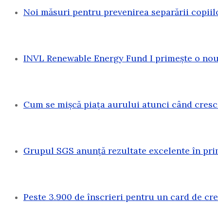
Noi măsuri pentru prevenirea separării copiil
INVL Renewable Energy Fund I primește o nouă
Cum se mișcă piața aurului atunci când cresc
Grupul SGS anunță rezultate excelente în pri
Peste 3.900 de înscrieri pentru un card de c