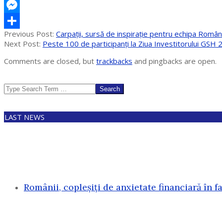
X
Messenger
2025-
Previous Post:
Carpații, sursă de inspirație pentru echipa Româ
Partajează
05-
Next Post:
Peste 100 de participanți la Ziua Investitorului GSH
13
Comments are closed, but
trackbacks
and pingbacks are open.
Search
LAST NEWS
Românii, copleșiți de anxietate financiară în f