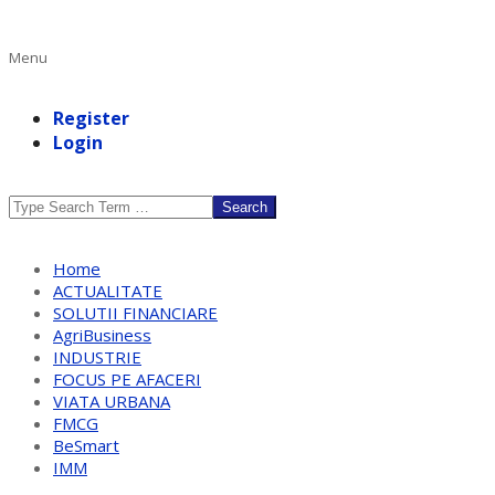
Primary
Menu
Navigation
Menu
Register
Login
Search
Home
ACTUALITATE
SOLUTII FINANCIARE
AgriBusiness
INDUSTRIE
FOCUS PE AFACERI
VIATA URBANA
FMCG
BeSmart
IMM