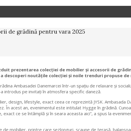
orii de grădină pentru vara 2025
it prezentarea colecției de mobilier și accesorii de grădin
a descoperi noutățile colecției și noile trenduri propuse d
grădina Ambasadei Danemarcei într-un spațiu de relaxare și social
a introdus pe invitați în atmosfera specific daneză.
ier, design, lifestyle, exact ceea ce reprezintă JYSK. Ambasada 
. În acest an, evenimentul este intitulat Hygge în grădină. Cunoaș
, exact ce se întâmplă și în seara aceasta aici”, a spus la evenim
e de mobilier, printre care șezlonguri, scaune de terasă, balansoa