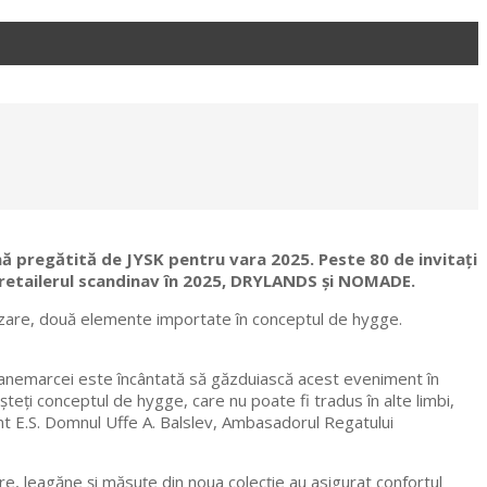
ă pregătită de JYSK pentru vara 2025. Peste 80 de invitați
e retailerul scandinav în 2025, DRYLANDS și NOMADE.
izare, două elemente importate în conceptul de hygge.
Danemarcei este încântată să găzduiască acest eveniment în
teți conceptul de hygge, care nu poate fi tradus în alte limbi,
ent E.S. Domnul Uffe A. Balslev, Ambasadorul Regatului
re, leagăne și măsuțe din noua colecție au asigurat confortul