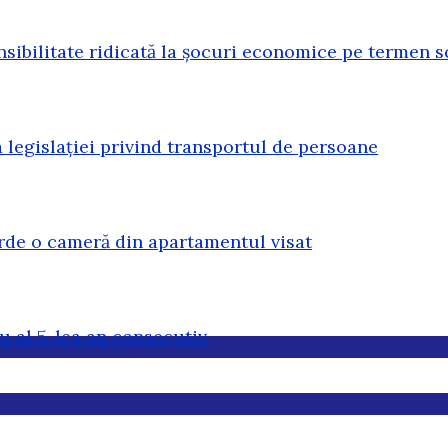
sibilitate ridicată la șocuri economice pe termen s
legislației privind transportul de persoane
erde o cameră din apartamentul visat
u al 5-lea an consecutiv