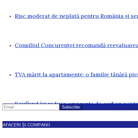
Risc moderat de neplată pentru România și sen
Consiliul Concurenței recomandă reevaluarea 
TVA mărit la apartamente: o familie tânără pi
Kaufland își reduce amprenta de carbon pentr
AFACERI ȘI COMPANII