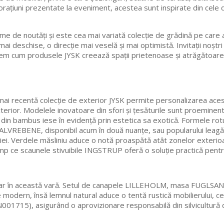
corațiuni prezentate la eveniment, acestea sunt inspirate din ce
e de noutăți și este cea mai variată colecție de grădină pe care 
ai deschise, o direcție mai veselă și mai optimistă. Invitații noștri
m cum produsele JYSK creează spații prietenoase și atrăgătoare, 
 mai recentă colecție de exterior JYSK permite personalizarea aces
i exterior. Modelele inovatoare din sfori și țesăturile sunt pro
 din bambus iese în evidență prin estetica sa exotică. Formele rot
 HALVREBENE, disponibil acum în două nuanțe, sau popularului leagă
enției. Verdele măsliniu aduce o notă proaspătă atât zonelor exter
mp ce scaunele stivuibile INGSTRUP oferă o soluție practică pentru
opular în această vară. Setul de canapele LILLEHOLM, masa FUGLSA
modern, însă lemnul natural aduce o tentă rustică mobilierului, ceea
001715), asigurând o aprovizionare responsabilă din silvicultură d