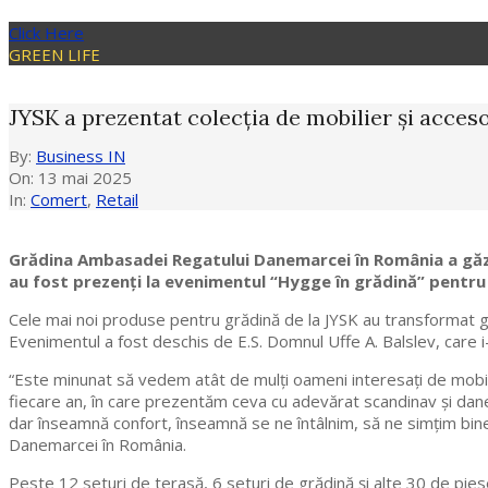
Click Here
GREEN LIFE
JYSK a prezentat colecția de mobilier și acces
By:
Business IN
On:
13 mai 2025
In:
Comert
,
Retail
Grădina Ambasadei Regatului Danemarcei în România a găzdu
au fost prezenți la evenimentul “Hygge în grădină” pentru 
Cele mai noi produse pentru grădină de la JYSK au transformat 
Evenimentul a fost deschis de E.S. Domnul Uffe A. Balslev, care i-
“Este minunat să vedem atât de mulți oameni interesați de mobil
fiecare an, în care prezentăm ceva cu adevărat scandinav și danez
dar înseamnă confort, înseamnă se ne întâlnim, să ne simțim bine
Danemarcei în România.
Peste 12 seturi de terasă, 6 seturi de grădină și alte 30 de pies