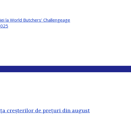
niei la World Butchers’ Challengeage
 2025
ața creșterilor de prețuri din august