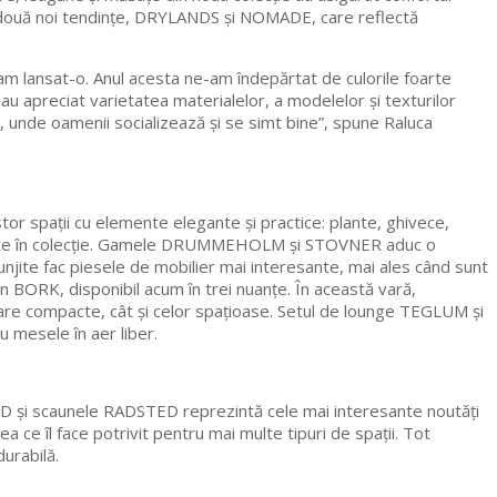
le două noi tendințe, DRYLANDS și NOMADE, care reflectă
am lansat-o. Anul acesta ne-am îndepărtat de culorile foarte
 au apreciat varietatea materialelor, a modelelor și texturilor
unde oamenii socializează și se simt bine”, spune Raluca
tor spații cu elemente elegante și practice: plante, ghivece,
eminente în colecție. Gamele DRUMMEHOLM și STOVNER aduc o
unjite fac piesele de mobilier mai interesante, mai ales când sunt
n BORK, disponibil acum în trei nuanțe. În această vară,
ioare compacte, cât și celor spațioase. Setul de lounge TEGLUM și
 mesele în aer liber.
ND și scaunele RADSTED reprezintă cele mai interesante noutăți
 ce îl face potrivit pentru mai multe tipuri de spații. Tot
urabilă.