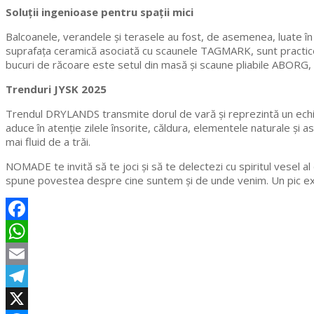
Soluții ingenioase pentru spații mici
Balcoanele, verandele și terasele au fost, de asemenea, luate î
suprafața ceramică asociată cu scaunele TAGMARK, sunt practice ș
bucuri de răcoare este setul din masă și scaune pliabile ABORG, dis
Trenduri JYSK 2025
Trendul DRYLANDS transmite dorul de vară și reprezintă un echilib
aduce în atenție zilele însorite, căldura, elementele naturale și
mai fluid de a trăi.
NOMADE te invită să te joci și să te delectezi cu spiritul vesel al
spune povestea despre cine suntem și de unde venim. Un pic extra d
Facebook
WhatsApp
Email
Telegram