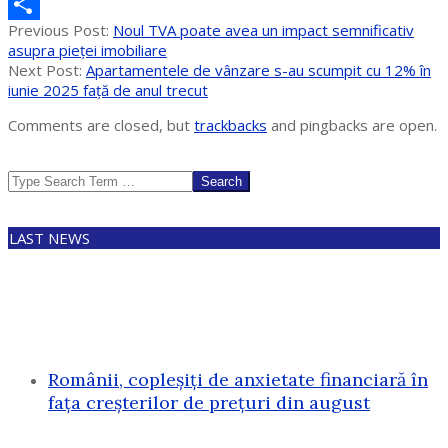
Messenger
2025-
Previous Post:
Noul TVA poate avea un impact semnificativ
Partajează
07-
asupra pieței imobiliare
08
Next Post:
Apartamentele de vânzare s-au scumpit cu 12% în
iunie 2025 față de anul trecut
Comments are closed, but
trackbacks
and pingbacks are open.
Search
LAST NEWS
Românii, copleșiți de anxietate financiară în
fața creșterilor de prețuri din august