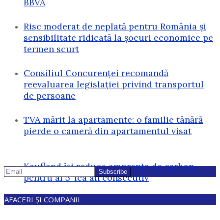
BBVA
Risc moderat de neplată pentru România și
sensibilitate ridicată la șocuri economice pe
termen scurt
Consiliul Concurenței recomandă
reevaluarea legislației privind transportul
de persoane
TVA mărit la apartamente: o familie tânără
pierde o cameră din apartamentul visat
Kaufland își reduce amprenta de carbon
pentru al 5-lea an consecutiv
AFACERI ȘI COMPANII