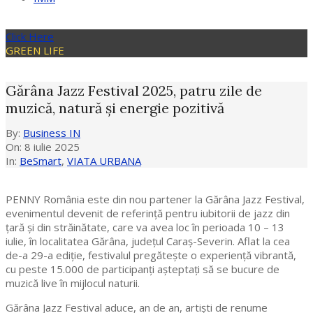
Click Here
GREEN LIFE
Gărâna Jazz Festival 2025, patru zile de
muzică, natură și energie pozitivă
By:
Business IN
On:
8 iulie 2025
In:
BeSmart
,
VIATA URBANA
PENNY România este din nou partener la Gărâna Jazz Festival,
evenimentul devenit de referință pentru iubitorii de jazz din
țară și din străinătate, care va avea loc în perioada 10 – 13
iulie, în localitatea Gărâna, județul Caraș-Severin. Aflat la cea
de-a 29-a ediție, festivalul pregătește o experiență vibrantă,
cu peste 15.000 de participanți așteptați să se bucure de
muzică live în mijlocul naturii.
Gărâna Jazz Festival aduce, an de an, artiști de renume