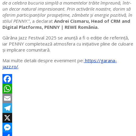
de a celebra bucuria simplă a momentelor trăite împreună, într-
un decor natural impresionant. Prin activările noastre, dorim să
oferim participanților prospețime, zâmbete și energie pozitivă, în
stilul PENNY
.”, a declarat
Andrei Cismaru, Head of CRM and
Digital Platforms, PENNY | REWE România.
Gărâna Jazz Festival 2025 se anunță a fi o ediție de referință,
iar PENNY completează atmosfera cu inițiative pline de culoare
și implicare comunitară.
Mai multe detalii despre eveniment pe:
https://garana-
jazz.ro/
.
Facebook
WhatsApp
Email
Telegram
X