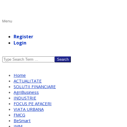
Primary
Menu
Navigation
Menu
Register
Login
Search
Home
ACTUALITATE
SOLUTII FINANCIARE
AgriBusiness
INDUSTRIE
FOCUS PE AFACERI
VIATA URBANA
FMCG
BeSmart
IMM