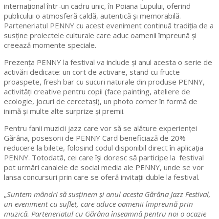
internațional într-un cadru unic, în Poiana Lupului, oferind
publicului o atmosferă caldă, autentică și memorabilă.
Parteneriatul PENNY cu acest eveniment continuă tradiția de a
susține proiectele culturale care aduc oamenii împreună și
creează momente speciale.
Prezența PENNY la festival va include și anul acesta o serie de
activări dedicate: un cort de activare, stand cu fructe
proaspete, fresh bar cu sucuri naturale din produse PENNY,
activități creative pentru copii (face painting, ateliere de
ecologie, jocuri de cercetași), un photo corner în formă de
inimă și multe alte surprize și premii.
Pentru fanii muzicii jazz care vor să se alăture experienței
Gărâna, posesorii de PENNY Card beneficiază de 20%
reducere la bilete, folosind codul disponibil direct în aplicația
PENNY. Totodată, cei care își doresc să participe la festival
pot urmări canalele de social media ale PENNY, unde se vor
lansa concursuri prin care se oferă invitații duble la festival.
„
Suntem mândri să susținem și anul acesta Gărâna Jazz Festival,
un eveniment cu suflet, care aduce oamenii împreună prin
muzică. Parteneriatul cu Gărâna înseamnă pentru noi o ocazie