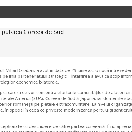
 Republica Coreea de Sud
l. Mihai Daraban, a avut în data de 29 iunie a.c. o nouă întrevede
pe linia parteneriatului strategic. Întâlnirea a avut ca scop inform
elațiilor economice bilaterale.
pra cărora se vor concentra eforturile comunităților de afaceri d
e ale Americii (SUA), Coreea de Sud și Japonia, iar domeniile stab
rilor românești pe piețele extracomunitare. La nivelul organizaț
e, în special în ceea ce privește modernizarea portului și șantierul
 recepționate cu deschidere de către partea coreeană, fiind apreciat