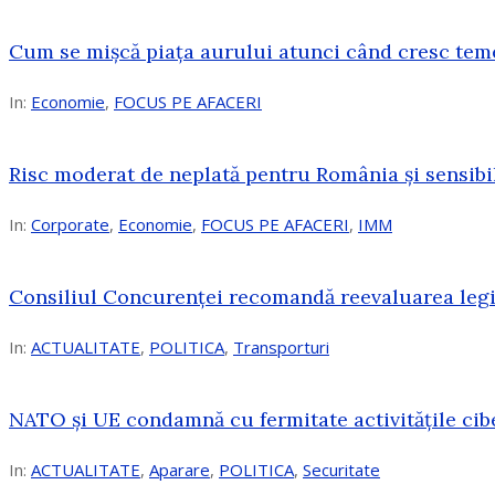
Cum se mișcă piața aurului atunci când cresc tem
In:
Economie
,
FOCUS PE AFACERI
Risc moderat de neplată pentru România și sensibi
In:
Corporate
,
Economie
,
FOCUS PE AFACERI
,
IMM
Consiliul Concurenței recomandă reevaluarea legis
In:
ACTUALITATE
,
POLITICA
,
Transporturi
NATO și UE condamnă cu fermitate activitățile cibe
In:
ACTUALITATE
,
Aparare
,
POLITICA
,
Securitate