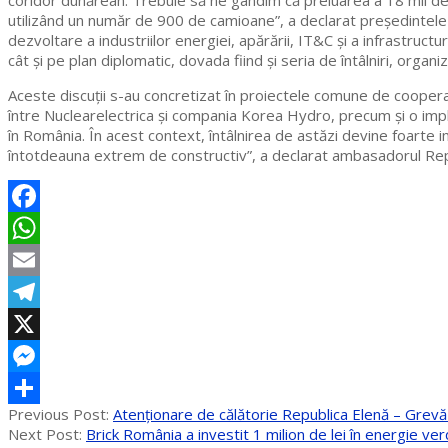
coridor dunărean. Trebuie să ne gândim că preluarea a 18 mii de t
utilizând un număr de 900 de camioane”, a declarat președintele 
dezvoltare a industriilor energiei, apărării, IT&C și a infrastruc
cât și pe plan diplomatic, dovada fiind și seria de întâlniri, organi
Aceste discuții s-au concretizat în proiectele comune de coopera
între Nuclearelectrica și compania Korea Hydro, precum și o impl
în România. În acest context, întâlnirea de astăzi devine foarte 
întotdeauna extrem de constructiv”, a declarat ambasadorul Repu
Facebook
WhatsApp
Email
Telegram
X
Messenger
2023-
Previous Post:
Atenţionare de călătorie Republica Elenă – Grevă a
Partajează
06-
Next Post:
Brick România a investit 1 milion de lei în energie v