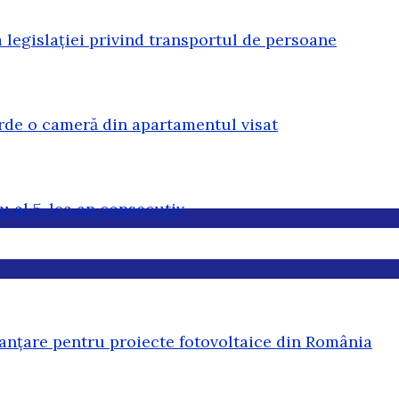
legislației privind transportul de persoane
erde o cameră din apartamentul visat
u al 5-lea an consecutiv
anțare pentru proiecte fotovoltaice din România