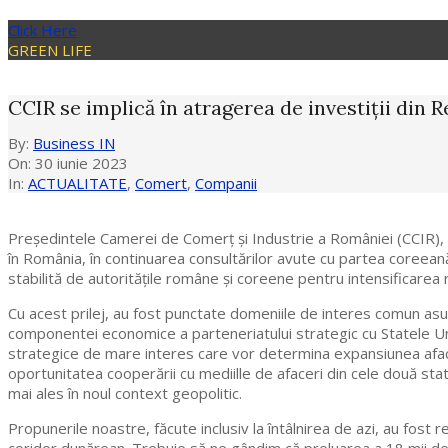
Click Here
GREEN LIFE
CCIR se implică în atragerea de investiții din
By:
Business IN
On:
30 iunie 2023
In:
ACTUALITATE
,
Comert
,
Companii
Președintele Camerei de Comerț și Industrie a României (CCIR), d
în România, în continuarea consultărilor avute cu partea coreeană 
stabilită de autoritățile române și coreene pentru intensificarea r
Cu acest prilej, au fost punctate domeniile de interes comun asu
componentei economice a parteneriatului strategic cu Statele Unit
strategice de mare interes care vor determina expansiunea aface
oportunitatea cooperării cu mediille de afaceri din cele două stat
mai ales în noul context geopolitic.
Propunerile noastre, făcute inclusiv la întâlnirea de azi, au fost