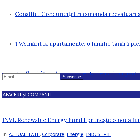
Consiliul Concurenței recomandă reevaluarea 
TVA mărit la apartamente: o familie tânără pi
Kaufland își reduce amprenta de carbon pentr
AFACERI ȘI COMPANII
INVL Renewable Energy Fund I primește o nouă fin
In:
ACTUALITATE
,
Corporate
,
Energie
,
INDUSTRIE