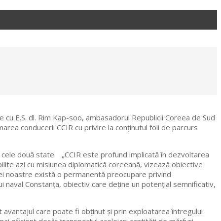
re cu E.S. dl. Rim Kap-soo, ambasadorul Republicii Coreea de Sud
area conducerii CCIR cu privire la conținutul foii de parcurs
in cele două state. „CCIR este profund implicată în dezvoltarea
ilite azi cu misiunea diplomatică coreeană, vizează obiective
iei noastre există o permanentă preocupare privind
ui naval Constanța, obiectiv care deține un potențial semnificativ,
 avantajul care poate fi obținut și prin exploatarea întregului