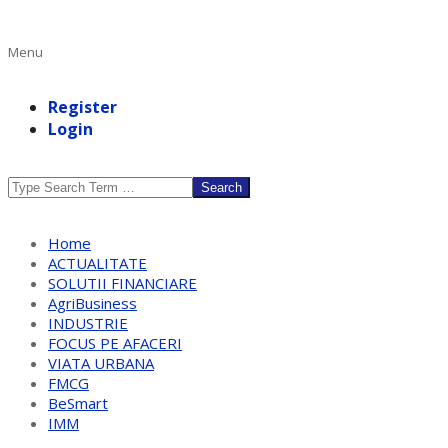
Primary
Menu
Navigation
Menu
Register
Login
Search
Home
ACTUALITATE
SOLUTII FINANCIARE
AgriBusiness
INDUSTRIE
FOCUS PE AFACERI
VIATA URBANA
FMCG
BeSmart
IMM