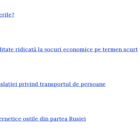
erile?
litate ridicată la șocuri economice pe termen scurt
lației privind transportul de persoane
rnetice ostile din partea Rusiei