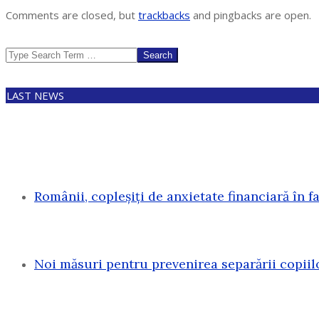
30
Comments are closed, but
trackbacks
and pingbacks are open.
Search
LAST NEWS
Românii, copleșiți de anxietate financiară în f
Noi măsuri pentru prevenirea separării copiil