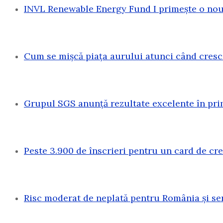
INVL Renewable Energy Fund I primește o nouă
Cum se mișcă piața aurului atunci când cresc
Grupul SGS anunță rezultate excelente în pri
Peste 3.900 de înscrieri pentru un card de c
Risc moderat de neplată pentru România și sen