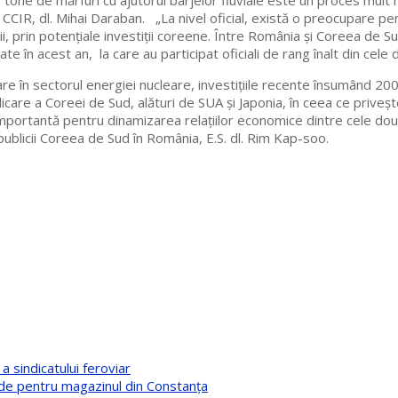
one de mărfuri cu ajutorul barjelor fluviale este un proces mult ma
CCIR, dl. Mihai Daraban. „La nivel oficial, există o preocupare pe
turii, prin potențiale investiții coreene. Între România și Coreea d
zate în acest an, la care au participat oficiali de rang înalt din cele
re în sectorul energiei nucleare, investițiile recente însumând 20
icare a Coreei de Sud, alături de SUA și Japonia, în ceea ce priv
importantă pentru dinamizarea relațiilor economice dintre cele două
blicii Coreea de Sud în România, E.S. dl. Rim Kap-soo.
 sindicatului feroviar
erde pentru magazinul din Constanța