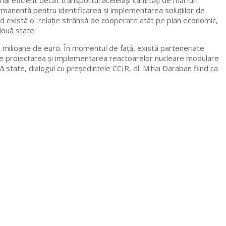
i eficient decât transportul aceleiași cantități de mărfuri
rmanentă pentru identificarea și implementarea soluțiilor de
e Sud există o relație strânsă de cooperare atât pe plan economic,
 două state.
0 milioane de euro. În momentul de față, există parteneriate
ește proiectarea și implementarea reactoarelor nucleare modulare
 state, dialogul cu președintele CCIR, dl. Mihai Daraban fiind ca