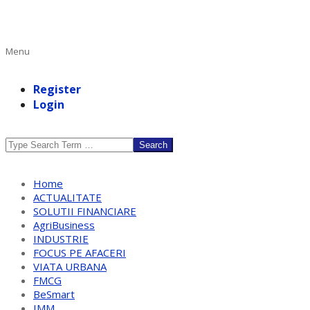
Primary
Menu
Navigation
Menu
Register
Login
Search
Home
ACTUALITATE
SOLUTII FINANCIARE
AgriBusiness
INDUSTRIE
FOCUS PE AFACERI
VIATA URBANA
FMCG
BeSmart
IMM