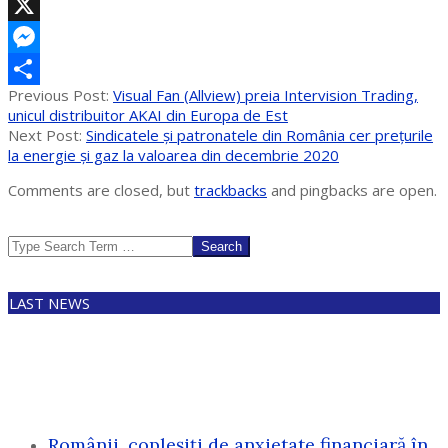
Telegram
X
Messenger
2022-
Previous Post:
Visual Fan (Allview) preia Intervision Trading,
Partajează
01-
unicul distribuitor AKAI din Europa de Est
17
Next Post:
Sindicatele și patronatele din România cer preţurile
la energie şi gaz la valoarea din decembrie 2020
Comments are closed, but
trackbacks
and pingbacks are open.
Search
LAST NEWS
Românii, copleșiți de anxietate financiară în