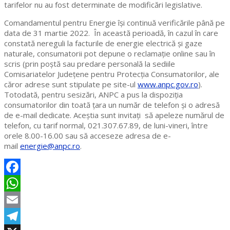
tarifelor nu au fost determinate de modificări legislative.
Comandamentul pentru Energie își continuă verificările până pe
data de 31 martie 2022. În această perioadă, în cazul în care
constată nereguli la facturile de energie electrică și gaze
naturale, consumatorii pot depune o reclamație online sau în
scris (prin poștă sau predare personală la sediile
Comisariatelor Județene pentru Protecția Consumatorilor, ale
căror adrese sunt stipulate pe site-ul
www.anpc.gov.ro
).
Totodată, pentru sesizări, ANPC a pus la dispoziția
consumatorilor din toată țara un număr de telefon și o adresă
de e-mail dedicate. Aceștia sunt invitați să apeleze numărul de
telefon, cu tarif normal, 021.307.67.89, de luni-vineri, între
orele 8.00-16.00 sau să acceseze adresa de e-
mail
energie@anpc.ro
.
Facebook
WhatsApp
Email