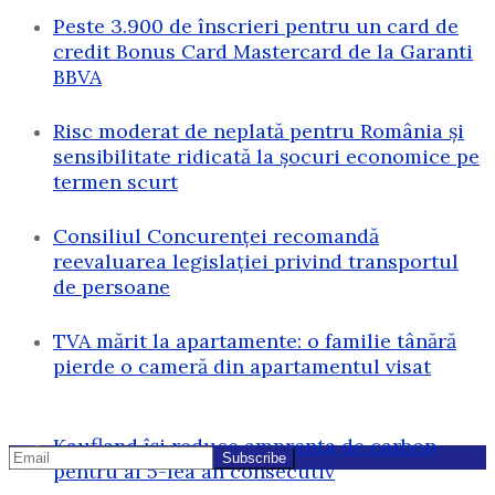
Peste 3.900 de înscrieri pentru un card de
credit Bonus Card Mastercard de la Garanti
BBVA
Risc moderat de neplată pentru România și
sensibilitate ridicată la șocuri economice pe
termen scurt
Consiliul Concurenței recomandă
reevaluarea legislației privind transportul
de persoane
TVA mărit la apartamente: o familie tânără
pierde o cameră din apartamentul visat
Kaufland își reduce amprenta de carbon
pentru al 5-lea an consecutiv