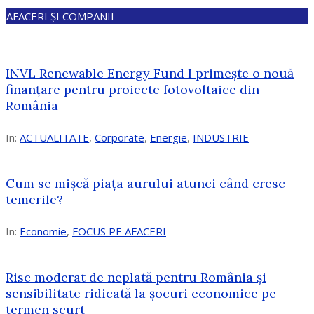
AFACERI ȘI COMPANII
INVL Renewable Energy Fund I primește o nouă
finanțare pentru proiecte fotovoltaice din
România
In:
ACTUALITATE
,
Corporate
,
Energie
,
INDUSTRIE
Cum se mișcă piața aurului atunci când cresc
temerile?
In:
Economie
,
FOCUS PE AFACERI
Risc moderat de neplată pentru România și
sensibilitate ridicată la șocuri economice pe
termen scurt