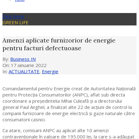
Click Here
GREEN LIFE
Amenzi aplicate furnizorior de energie
pentru facturi defectuoase
By:
Business IN
On:
17 ianuarie 2022
In:
ACTUALITATE
,
Energie
Comandamentul pentru Energie creat de Autoritatea Națională
pentru Protecția Consumatorilor (ANPC), aflat sub directa
coordonare a președintelui Mihai Culeafă și a directorului
general Paul Anghel, a finalizat alte 22 de acțiuni de control la
companii furnizoare de energie electrică și gaze naturale către
consumatorii casnici.
Ca atare, comisarii ANPC au aplicat alte 10 amenzi
contravenționale în valoare de 195.000 lei, la care s-a adăugat