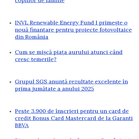
copiilor de familie
INVL Renewable Energy Fund I primește o
nouă finanțare pentru proiecte fotovoltaice
din România
Cum se mișcă piața aurului atunci când
cresc temerile?
Grupul SGS anunță rezultate excelente în
prima jumătate a anului 2025
Peste 3.900 de înscrieri pentru un card de
credit Bonus Card Mastercard de la Garanti
BBVA