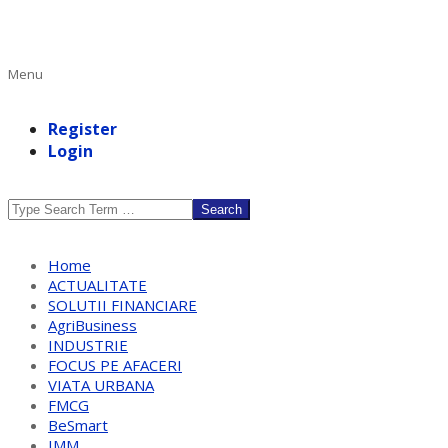
Primary
Menu
Navigation
Menu
Register
Login
Search
Home
ACTUALITATE
SOLUTII FINANCIARE
AgriBusiness
INDUSTRIE
FOCUS PE AFACERI
VIATA URBANA
FMCG
BeSmart
IMM