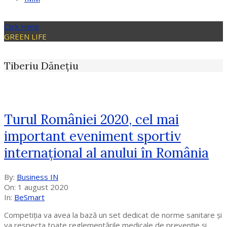
Click Here
GREEN LIFE
Tiberiu Dănețiu
Turul României 2020, cel mai
important eveniment sportiv
internațional al anului în România
2020-
By:
Business IN
08-
On:
1 august 2020
01
In:
BeSmart
Competiția va avea la bază un set dedicat de norme sanitare și
va respecta toate reglementările medicale de prevenție și