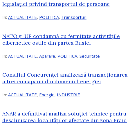
legislației privind transportul de persoane
In:
ACTUALITATE
,
POLITICA
,
Transporturi
NATO și UE condamnă cu fermitate activitățile
cibernetice ostile din partea Rusiei
In:
ACTUALITATE
,
Aparare
,
POLITICA
,
Securitate
Consiliul Concurenţei analizează tranzacționarea
a trei comapanii din domeniul energiei
In:
ACTUALITATE
,
Energie
,
INDUSTRIE
ANAR a definitivat analiza soluției tehnice pentru
desalinizarea localităților afectate din zona Praid