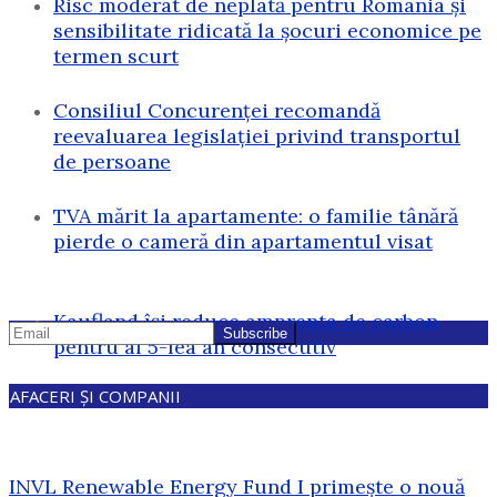
Risc moderat de neplată pentru România și
sensibilitate ridicată la șocuri economice pe
termen scurt
Consiliul Concurenței recomandă
reevaluarea legislației privind transportul
de persoane
TVA mărit la apartamente: o familie tânără
pierde o cameră din apartamentul visat
Kaufland își reduce amprenta de carbon
pentru al 5-lea an consecutiv
AFACERI ȘI COMPANII
INVL Renewable Energy Fund I primește o nouă