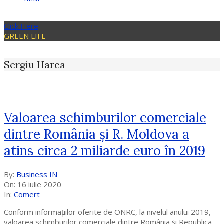
Click Here
GREEN LIFE
Sergiu Harea
Valoarea schimburilor comerciale
dintre România și R. Moldova a
atins circa 2 miliarde euro în 2019
2020-
By:
Business IN
07-
On:
16 iulie 2020
16
In:
Comert
Conform informațiilor oferite de ONRC, la nivelul anului 2019,
valoarea schimburilor comerciale dintre România și Republica