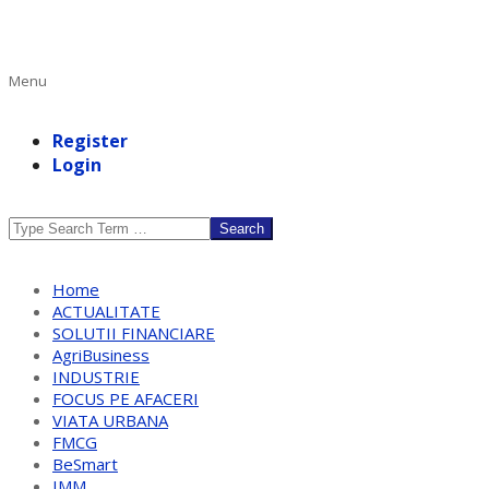
Primary
Menu
Navigation
Menu
Register
Login
Search
Home
ACTUALITATE
SOLUTII FINANCIARE
AgriBusiness
INDUSTRIE
FOCUS PE AFACERI
VIATA URBANA
FMCG
BeSmart
IMM