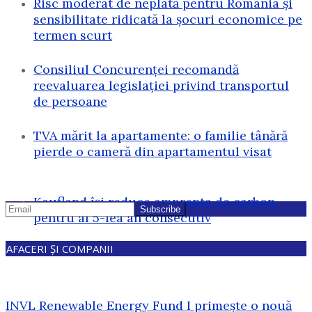
Risc moderat de neplată pentru România și
sensibilitate ridicată la șocuri economice pe
termen scurt
Consiliul Concurenței recomandă
reevaluarea legislației privind transportul
de persoane
TVA mărit la apartamente: o familie tânără
pierde o cameră din apartamentul visat
Kaufland își reduce amprenta de carbon
pentru al 5-lea an consecutiv
AFACERI ȘI COMPANII
INVL Renewable Energy Fund I primește o nouă