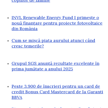
copiilor de familie
INVL Renewable Energy Fund I primește o
nouă finanțare pentru proiecte fotovoltaice
din România
Cum se mișcă piața aurului atunci când
cresc temerile?
Grupul SGS anunță rezultate excelente în
prima jumătate a anului 2025
Peste 3.900 de înscrieri pentru un card de
credit Bonus Card Mastercard de la Garanti
BBVA