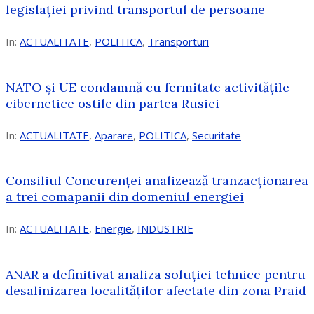
legislației privind transportul de persoane
In:
ACTUALITATE
,
POLITICA
,
Transporturi
NATO și UE condamnă cu fermitate activitățile
cibernetice ostile din partea Rusiei
In:
ACTUALITATE
,
Aparare
,
POLITICA
,
Securitate
Consiliul Concurenţei analizează tranzacționarea
a trei comapanii din domeniul energiei
In:
ACTUALITATE
,
Energie
,
INDUSTRIE
ANAR a definitivat analiza soluției tehnice pentru
desalinizarea localităților afectate din zona Praid