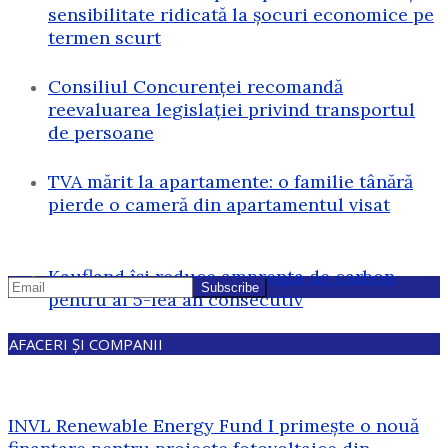
sensibilitate ridicată la șocuri economice pe
termen scurt
Consiliul Concurenței recomandă
reevaluarea legislației privind transportul
de persoane
TVA mărit la apartamente: o familie tânără
pierde o cameră din apartamentul visat
Kaufland își reduce amprenta de carbon
pentru al 5-lea an consecutiv
AFACERI ȘI COMPANII
INVL Renewable Energy Fund I primește o nouă