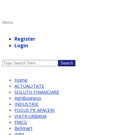
Primary
Menu
Navigation
Menu
Register
Login
Search
Home
ACTUALITATE
SOLUTII FINANCIARE
AgriBusiness
INDUSTRIE
FOCUS PE AFACERI
VIATA URBANA
FMCG
BeSmart
IMM