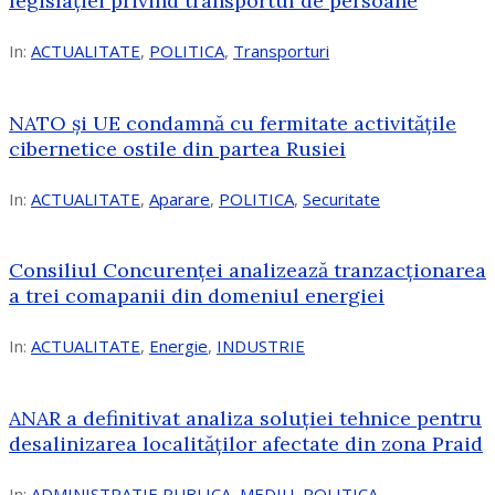
legislației privind transportul de persoane
In:
ACTUALITATE
,
POLITICA
,
Transporturi
NATO și UE condamnă cu fermitate activitățile
cibernetice ostile din partea Rusiei
In:
ACTUALITATE
,
Aparare
,
POLITICA
,
Securitate
Consiliul Concurenţei analizează tranzacționarea
a trei comapanii din domeniul energiei
In:
ACTUALITATE
,
Energie
,
INDUSTRIE
ANAR a definitivat analiza soluției tehnice pentru
desalinizarea localităților afectate din zona Praid
In:
ADMINISTRATIE PUBLICA
,
MEDIU
,
POLITICA