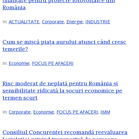
finanțare pentru proiecte fotovoltaice din
România
In:
ACTUALITATE
,
Corporate
,
Energie
,
INDUSTRIE
Cum se mișcă piața aurului atunci când cresc
temerile?
In:
Economie
,
FOCUS PE AFACERI
Risc moderat de neplată pentru România și
sensibilitate ridicată la șocuri economice pe
termen scurt
In:
Corporate
,
Economie
,
FOCUS PE AFACERI
,
IMM
Consiliul Concurenței recomandă reevaluarea