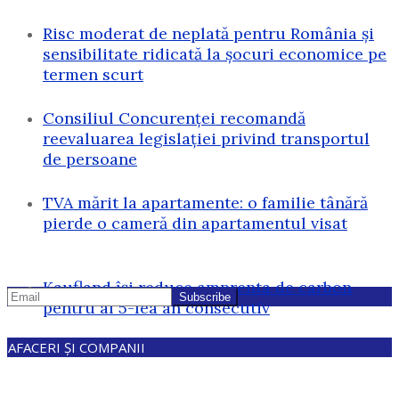
Risc moderat de neplată pentru România și
sensibilitate ridicată la șocuri economice pe
termen scurt
Consiliul Concurenței recomandă
reevaluarea legislației privind transportul
de persoane
TVA mărit la apartamente: o familie tânără
pierde o cameră din apartamentul visat
Kaufland își reduce amprenta de carbon
pentru al 5-lea an consecutiv
AFACERI ȘI COMPANII