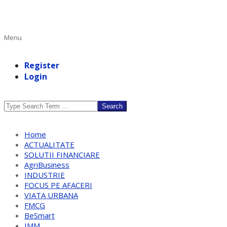
Primary
Menu
Navigation
Menu
Register
Login
Search
Home
ACTUALITATE
SOLUTII FINANCIARE
AgriBusiness
INDUSTRIE
FOCUS PE AFACERI
VIATA URBANA
FMCG
BeSmart
IMM