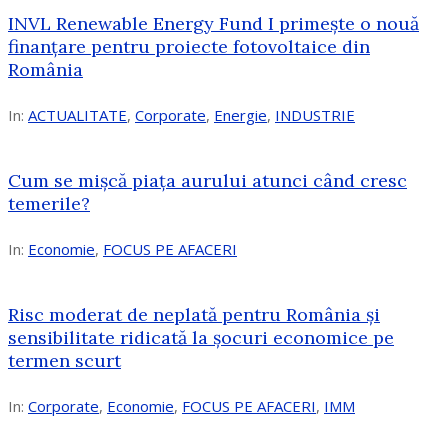
INVL Renewable Energy Fund I primește o nouă
finanțare pentru proiecte fotovoltaice din
România
In:
ACTUALITATE
,
Corporate
,
Energie
,
INDUSTRIE
Cum se mișcă piața aurului atunci când cresc
temerile?
In:
Economie
,
FOCUS PE AFACERI
Risc moderat de neplată pentru România și
sensibilitate ridicată la șocuri economice pe
termen scurt
In:
Corporate
,
Economie
,
FOCUS PE AFACERI
,
IMM