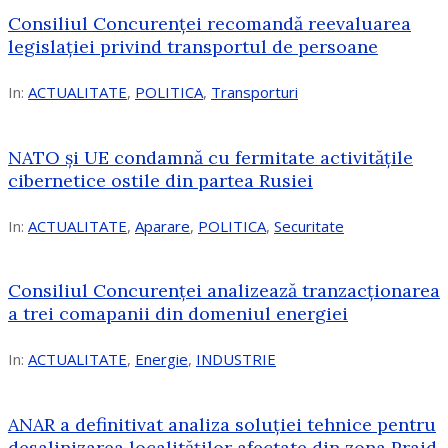
Consiliul Concurenței recomandă reevaluarea
legislației privind transportul de persoane
In:
ACTUALITATE
,
POLITICA
,
Transporturi
NATO și UE condamnă cu fermitate activitățile
cibernetice ostile din partea Rusiei
In:
ACTUALITATE
,
Aparare
,
POLITICA
,
Securitate
Consiliul Concurenţei analizează tranzacționarea
a trei comapanii din domeniul energiei
In:
ACTUALITATE
,
Energie
,
INDUSTRIE
ANAR a definitivat analiza soluției tehnice pentru
desalinizarea localităților afectate din zona Praid