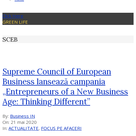
Click Here
GREEN LIFE
SCEB
Supreme Council of European
Business lansează campania
„Entrepreneurs of a New Business
Age: Thinking Different”
2020-
By:
Business IN
05-
On:
21 mai 2020
21
In:
ACTUALITATE
,
FOCUS PE AFACERI