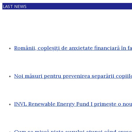
LAST NEWS
Românii, copleșiți de anxietate financiară în f
Noi măsuri pentru prevenirea separării copiil
INVL Renewable Energy Fund I primește o nouă
Cum se mișcă piața aurului atunci când cresc