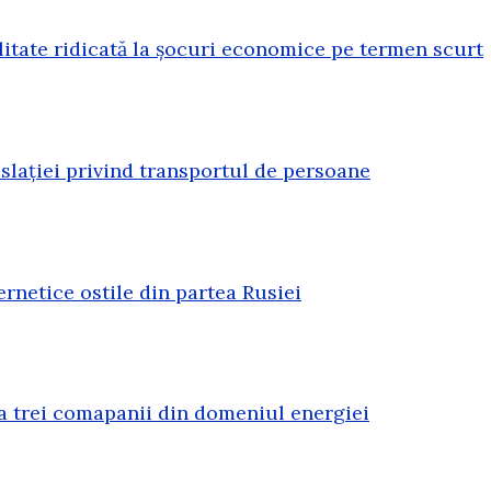
litate ridicată la șocuri economice pe termen scurt
lației privind transportul de persoane
rnetice ostile din partea Rusiei
a trei comapanii din domeniul energiei