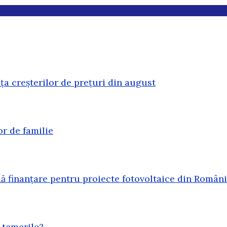
ața creșterilor de prețuri din august
or de familie
 finanțare pentru proiecte fotovoltaice din Român
 temerile?