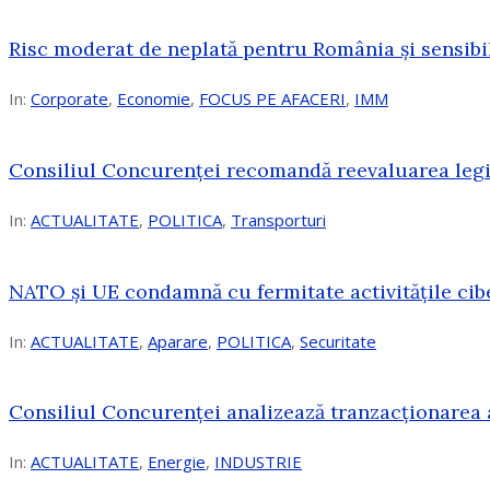
Risc moderat de neplată pentru România și sensibi
In:
Corporate
,
Economie
,
FOCUS PE AFACERI
,
IMM
Consiliul Concurenței recomandă reevaluarea legis
In:
ACTUALITATE
,
POLITICA
,
Transporturi
NATO și UE condamnă cu fermitate activitățile cibe
In:
ACTUALITATE
,
Aparare
,
POLITICA
,
Securitate
Consiliul Concurenţei analizează tranzacționarea 
In:
ACTUALITATE
,
Energie
,
INDUSTRIE