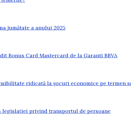
ma jumătate a anului 2025
redit Bonus Card Mastercard de la Garanti BBVA
sibilitate ridicată la șocuri economice pe termen s
legislației privind transportul de persoane