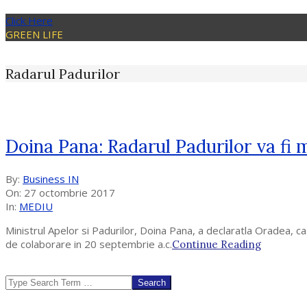
Click Here
GREEN LIFE
Radarul Padurilor
Doina Pana: Radarul Padurilor va fi 
2017-
By:
Business IN
10-
On:
27 octombrie 2017
27
In:
MEDIU
Ministrul Apelor si Padurilor, Doina Pana, a declaratla Oradea, ca
de colaborare in 20 septembrie a.c.
Continue Reading
Search