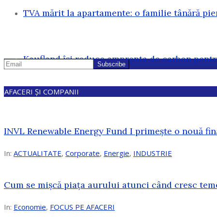
TVA mărit la apartamente: o familie tânără pi
Kaufland își reduce amprenta de carbon pentr
AFACERI ȘI COMPANII
INVL Renewable Energy Fund I primește o nouă fin
In:
ACTUALITATE
,
Corporate
,
Energie
,
INDUSTRIE
Cum se mișcă piața aurului atunci când cresc tem
In:
Economie
,
FOCUS PE AFACERI