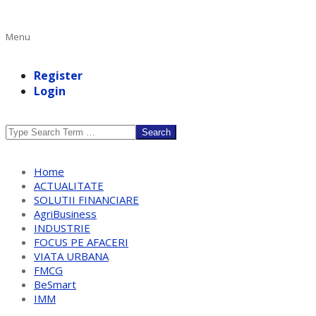
Primary
Menu
Navigation
Menu
Register
Login
Search
Home
ACTUALITATE
SOLUTII FINANCIARE
AgriBusiness
INDUSTRIE
FOCUS PE AFACERI
VIATA URBANA
FMCG
BeSmart
IMM