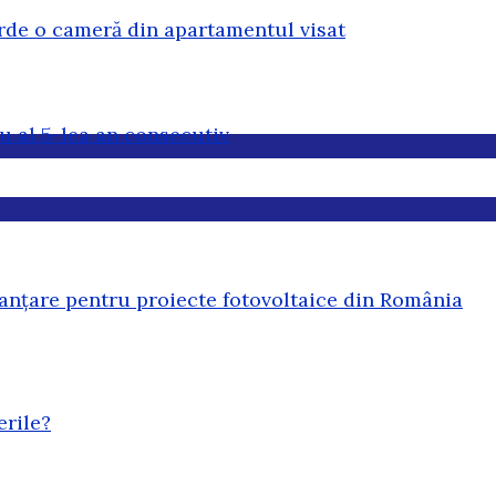
erde o cameră din apartamentul visat
u al 5-lea an consecutiv
anțare pentru proiecte fotovoltaice din România
erile?