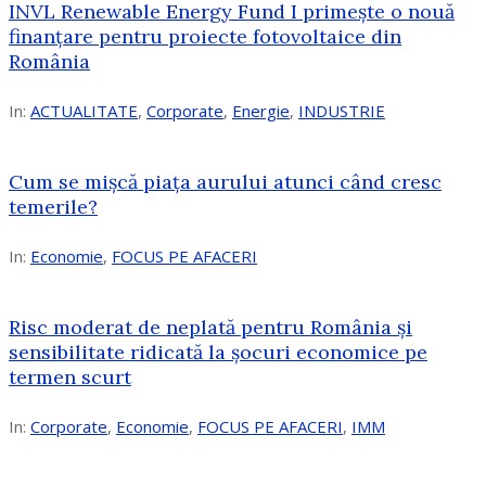
INVL Renewable Energy Fund I primește o nouă
finanțare pentru proiecte fotovoltaice din
România
In:
ACTUALITATE
,
Corporate
,
Energie
,
INDUSTRIE
Cum se mișcă piața aurului atunci când cresc
temerile?
In:
Economie
,
FOCUS PE AFACERI
Risc moderat de neplată pentru România și
sensibilitate ridicată la șocuri economice pe
termen scurt
In:
Corporate
,
Economie
,
FOCUS PE AFACERI
,
IMM