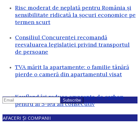
Risc moderat de neplată pentru România și
sensibilitate ridicată la șocuri economice pe
termen scurt
Consiliul Concurenței recomandă
reevaluarea legislației privind transportul
de persoane
TVA mărit la apartamente: o familie tânără
pierde o cameră din apartamentul visat
Kaufland își reduce amprenta de carbon
pentru al 5-lea an consecutiv
AFACERI ȘI COMPANII