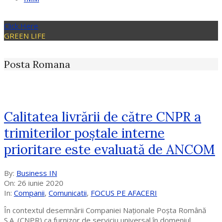
Click Here
GREEN LIFE
Posta Romana
Calitatea livrării de către CNPR a
trimiterilor poștale interne
prioritare este evaluată de ANCOM
2020-
By:
Business IN
06-
On:
26 iunie 2020
26
In:
Companii
,
Comunicatii
,
FOCUS PE AFACERI
În contextul desemnării Companiei Naționale Poșta Română
S.A. (CNPR) ca furnizor de serviciu universal în domeniul