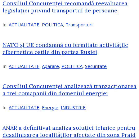
Consiliul Concurenței recomandă reevaluarea
legislației privind transportul de persoane
In:
ACTUALITATE
,
POLITICA
,
Transporturi
NATO și UE condamnă cu fermitate activitățile
cibernetice ostile din partea Rusiei
In:
ACTUALITATE
,
Aparare
,
POLITICA
,
Securitate
Consiliul Concurenţei analizează tranzacționarea
a trei comapanii din domeniul energiei
In:
ACTUALITATE
,
Energie
,
INDUSTRIE
ANAR a definitivat analiza soluției tehnice pentru
desalinizarea localităților afectate din zona Praid