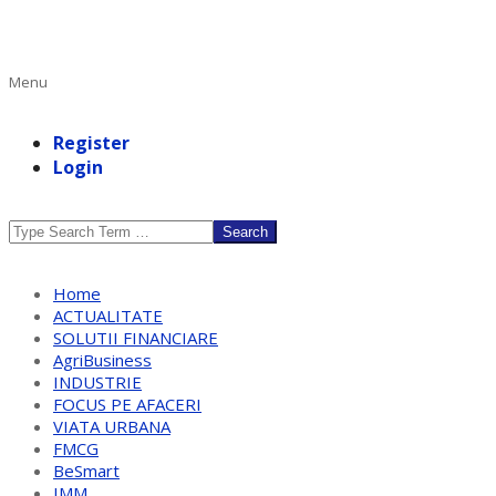
Primary
Menu
Navigation
Menu
Register
Login
Search
Home
ACTUALITATE
SOLUTII FINANCIARE
AgriBusiness
INDUSTRIE
FOCUS PE AFACERI
VIATA URBANA
FMCG
BeSmart
IMM