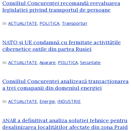
Consiliul Concurenței recomandă reevaluarea
legislației privind transportul de persoane
In:
ACTUALITATE
,
POLITICA
,
Transporturi
NATO și UE condamnă cu fermitate activitățile
cibernetice ostile din partea Rusiei
In:
ACTUALITATE
,
Aparare
,
POLITICA
,
Securitate
Consiliul Concurenţei analizează tranzacționarea
a trei comapanii din domeniul energiei
In:
ACTUALITATE
,
Energie
,
INDUSTRIE
ANAR a definitivat analiza soluției tehnice pentru
desalinizarea localităților afectate din zona Praid