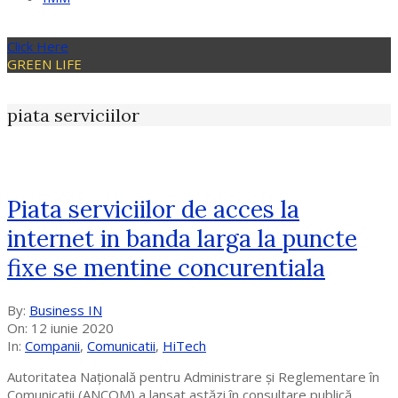
Click Here
GREEN LIFE
piata serviciilor
Piata serviciilor de acces la
internet in banda larga la puncte
fixe se mentine concurentiala
2020-
By:
Business IN
06-
On:
12 iunie 2020
12
In:
Companii
,
Comunicatii
,
HiTech
Autoritatea Naţională pentru Administrare şi Reglementare în
Comunicaţii (ANCOM) a lansat astăzi în consultare publică