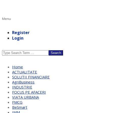
Primary
Menu
Navigation
Menu
Register
Login
Search
Home
ACTUALITATE
SOLUTII FINANCIARE
AgriBusiness
INDUSTRIE
FOCUS PE AFACERI
VIATA URBANA
FMCG
BeSmart
IMM