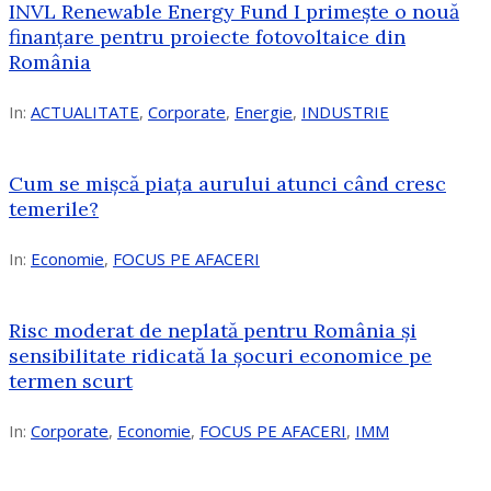
INVL Renewable Energy Fund I primește o nouă
finanțare pentru proiecte fotovoltaice din
România
In:
ACTUALITATE
,
Corporate
,
Energie
,
INDUSTRIE
Cum se mișcă piața aurului atunci când cresc
temerile?
In:
Economie
,
FOCUS PE AFACERI
Risc moderat de neplată pentru România și
sensibilitate ridicată la șocuri economice pe
termen scurt
In:
Corporate
,
Economie
,
FOCUS PE AFACERI
,
IMM