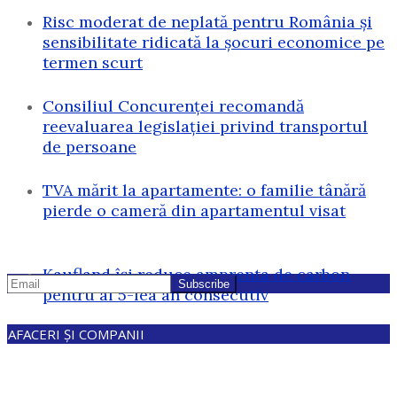
Risc moderat de neplată pentru România și
sensibilitate ridicată la șocuri economice pe
termen scurt
Consiliul Concurenței recomandă
reevaluarea legislației privind transportul
de persoane
TVA mărit la apartamente: o familie tânără
pierde o cameră din apartamentul visat
Kaufland își reduce amprenta de carbon
pentru al 5-lea an consecutiv
AFACERI ȘI COMPANII