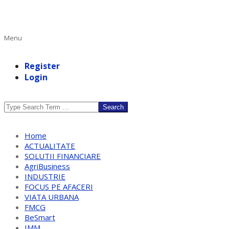
Primary
Menu
Navigation
Menu
Register
Login
Search
Home
ACTUALITATE
SOLUTII FINANCIARE
AgriBusiness
INDUSTRIE
FOCUS PE AFACERI
VIATA URBANA
FMCG
BeSmart
IMM