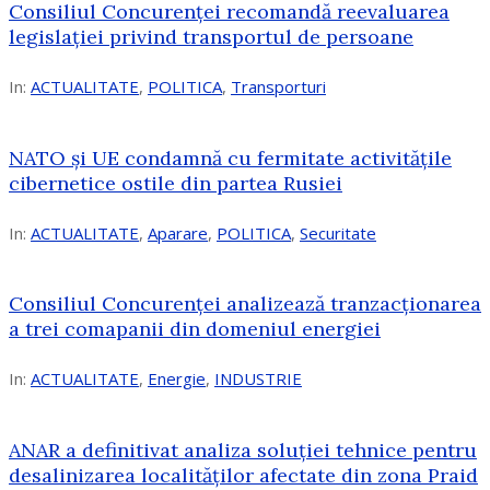
Consiliul Concurenței recomandă reevaluarea
legislației privind transportul de persoane
In:
ACTUALITATE
,
POLITICA
,
Transporturi
NATO și UE condamnă cu fermitate activitățile
cibernetice ostile din partea Rusiei
In:
ACTUALITATE
,
Aparare
,
POLITICA
,
Securitate
Consiliul Concurenţei analizează tranzacționarea
a trei comapanii din domeniul energiei
In:
ACTUALITATE
,
Energie
,
INDUSTRIE
ANAR a definitivat analiza soluției tehnice pentru
desalinizarea localităților afectate din zona Praid