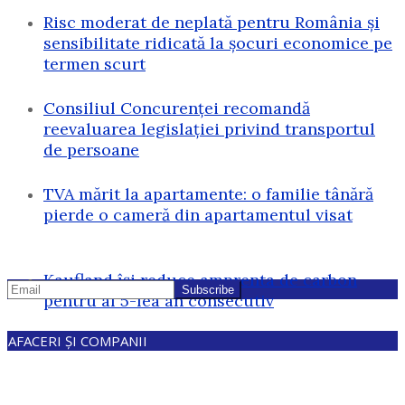
Risc moderat de neplată pentru România și
sensibilitate ridicată la șocuri economice pe
termen scurt
Consiliul Concurenței recomandă
reevaluarea legislației privind transportul
de persoane
TVA mărit la apartamente: o familie tânără
pierde o cameră din apartamentul visat
Kaufland își reduce amprenta de carbon
pentru al 5-lea an consecutiv
AFACERI ȘI COMPANII