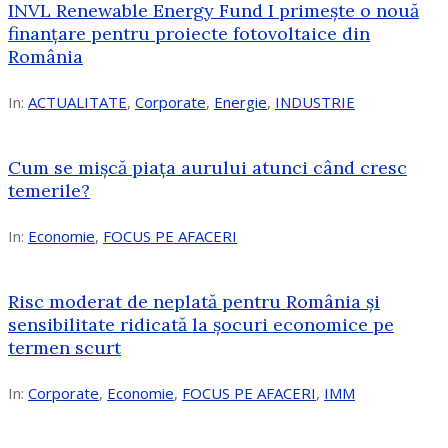
INVL Renewable Energy Fund I primește o nouă
finanțare pentru proiecte fotovoltaice din
România
In:
ACTUALITATE
,
Corporate
,
Energie
,
INDUSTRIE
Cum se mișcă piața aurului atunci când cresc
temerile?
In:
Economie
,
FOCUS PE AFACERI
Risc moderat de neplată pentru România și
sensibilitate ridicată la șocuri economice pe
termen scurt
In:
Corporate
,
Economie
,
FOCUS PE AFACERI
,
IMM