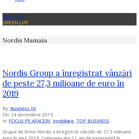
Click Here
GREEN LIFE
Nordis Mamaia
Nordis Group a înregistrat vânzări
de peste 27,3 milioane de euro în
2019
2019-
By:
Business IN
12-
On:
24 decembrie 2019
24
In:
FOCUS PE AFACERI
,
Imobiliare
,
TOP BUSINESS
Grupul de firme Nordis a înregistrat vânzări de 27.3 milioane
euro în anul 2019. Compania are 11 ani de experiență în