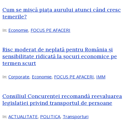
Cum se mișcă piața aurului atunci când cresc
temerile?
In:
Economie
,
FOCUS PE AFACERI
Risc moderat de neplată pentru România și
sensibilitate ridicată la șocuri economice pe
termen scurt
In:
Corporate
,
Economie
,
FOCUS PE AFACERI
,
IMM
Consiliul Concurenței recomandă reevaluarea
legislației privind transportul de persoane
In:
ACTUALITATE
,
POLITICA
,
Transporturi