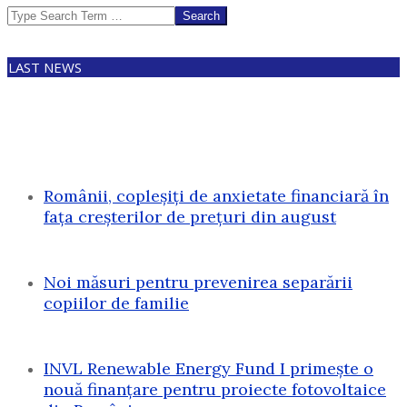
Search
LAST NEWS
Românii, copleșiți de anxietate financiară în
fața creșterilor de prețuri din august
Noi măsuri pentru prevenirea separării
copiilor de familie
INVL Renewable Energy Fund I primește o
nouă finanțare pentru proiecte fotovoltaice