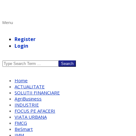
Primary
Menu
Navigation
Menu
Register
Login
Search
Home
ACTUALITATE
SOLUTII FINANCIARE
AgriBusiness
INDUSTRIE
FOCUS PE AFACERI
VIATA URBANA
FMCG
BeSmart
IMM