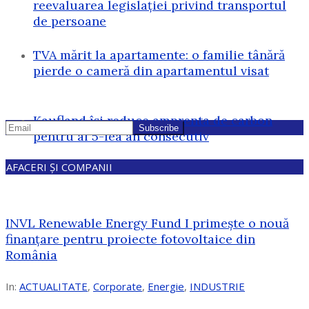
reevaluarea legislației privind transportul
de persoane
TVA mărit la apartamente: o familie tânără
pierde o cameră din apartamentul visat
Kaufland își reduce amprenta de carbon
pentru al 5-lea an consecutiv
AFACERI ȘI COMPANII
INVL Renewable Energy Fund I primește o nouă
finanțare pentru proiecte fotovoltaice din
România
In:
ACTUALITATE
,
Corporate
,
Energie
,
INDUSTRIE