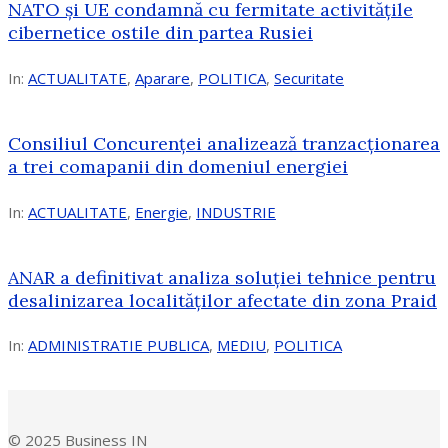
NATO și UE condamnă cu fermitate activitățile
cibernetice ostile din partea Rusiei
In:
ACTUALITATE
,
Aparare
,
POLITICA
,
Securitate
Consiliul Concurenţei analizează tranzacționarea
a trei comapanii din domeniul energiei
In:
ACTUALITATE
,
Energie
,
INDUSTRIE
ANAR a definitivat analiza soluției tehnice pentru
desalinizarea localităților afectate din zona Praid
In:
ADMINISTRATIE PUBLICA
,
MEDIU
,
POLITICA
© 2025 Business IN