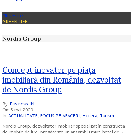
Click Here
GREEN LIFE
Nordis Group
Concept inovator pe piața
imobiliară din România, dezvoltat
de Nordis Group
2020-
By:
Business IN
05-
On:
5 mai 2020
05
In:
ACTUALITATE
,
FOCUS PE AFACERI
,
Horeca
,
Turism
Nordis Group, dezvoltator imobiliar specializat în construcția
de imobile de lux, pregătește un ansamblu mixt, hotel de 5