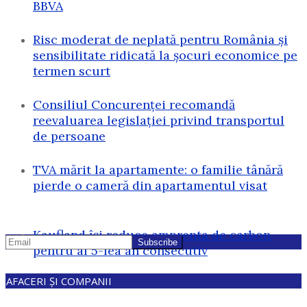
BBVA
Risc moderat de neplată pentru România și
sensibilitate ridicată la șocuri economice pe
termen scurt
Consiliul Concurenței recomandă
reevaluarea legislației privind transportul
de persoane
TVA mărit la apartamente: o familie tânără
pierde o cameră din apartamentul visat
Kaufland își reduce amprenta de carbon
pentru al 5-lea an consecutiv
AFACERI ȘI COMPANII