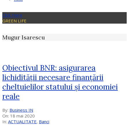
Click Here
GREEN LIFE
Mugur Isarescu
Obiectivul BNR: asigurarea
lichidităţii necesare finanţării
cheltuielilor statului şi economiei
reale
2020-
By:
Business IN
05-
On:
18 mai 2020
18
In:
ACTUALITATE
,
Banci