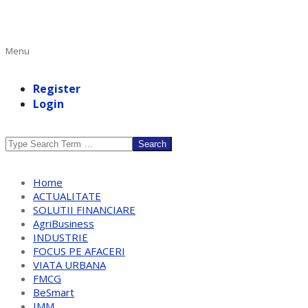
Primary
Menu
Navigation
Menu
Register
Login
Search
Home
ACTUALITATE
SOLUTII FINANCIARE
AgriBusiness
INDUSTRIE
FOCUS PE AFACERI
VIATA URBANA
FMCG
BeSmart
IMM