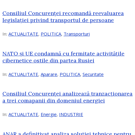
Consiliul Concurenței recomandă reevaluarea
legislației privind transportul de persoane
In:
ACTUALITATE
,
POLITICA
,
Transporturi
NATO și UE condamnă cu fermitate activitățile
cibernetice ostile din partea Rusiei
In:
ACTUALITATE
,
Aparare
,
POLITICA
,
Securitate
Consiliul Concurenţei analizează tranzacționarea
a trei comapanii din domeniul energiei
In:
ACTUALITATE
,
Energie
,
INDUSTRIE
ANAR a definitivat analiza soluției tehnice pentru