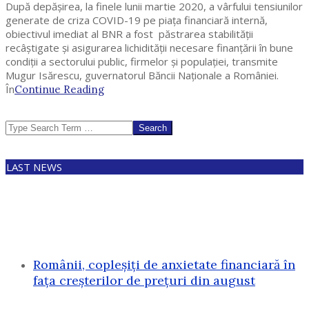
După depășirea, la finele lunii martie 2020, a vârfului tensiunilor
generate de criza COVID-19 pe piața financiară internă,
obiectivul imediat al BNR a fost păstrarea stabilităţii
recâștigate și asigurarea lichidităţii necesare finanțării în bune
condiții a sectorului public, firmelor și populației, transmite
Mugur Isărescu, guvernatorul Băncii Naţionale a României.
În
Continue Reading
Search
LAST NEWS
Românii, copleșiți de anxietate financiară în
fața creșterilor de prețuri din august