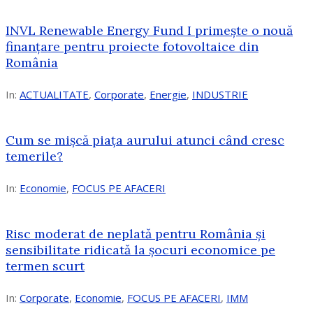
INVL Renewable Energy Fund I primește o nouă
finanțare pentru proiecte fotovoltaice din
România
In:
ACTUALITATE
,
Corporate
,
Energie
,
INDUSTRIE
Cum se mișcă piața aurului atunci când cresc
temerile?
In:
Economie
,
FOCUS PE AFACERI
Risc moderat de neplată pentru România și
sensibilitate ridicată la șocuri economice pe
termen scurt
In:
Corporate
,
Economie
,
FOCUS PE AFACERI
,
IMM