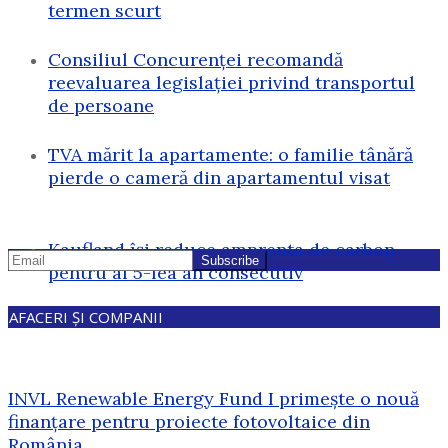
termen scurt
Consiliul Concurenței recomandă
reevaluarea legislației privind transportul
de persoane
TVA mărit la apartamente: o familie tânără
pierde o cameră din apartamentul visat
Kaufland își reduce amprenta de carbon
pentru al 5-lea an consecutiv
AFACERI ȘI COMPANII
INVL Renewable Energy Fund I primește o nouă
finanțare pentru proiecte fotovoltaice din
România