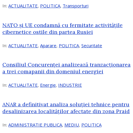
In:
ACTUALITATE
,
POLITICA
,
Transporturi
NATO și UE condamnă cu fermitate activitățile
cibernetice ostile din partea Rusiei
In:
ACTUALITATE
,
Aparare
,
POLITICA
,
Securitate
Consiliul Concurenţei analizează tranzacționarea
a trei comapanii din domeniul energiei
In:
ACTUALITATE
,
Energie
,
INDUSTRIE
ANAR a definitivat analiza soluției tehnice pentru
desalinizarea localităților afectate din zona Praid
In:
ADMINISTRATIE PUBLICA
,
MEDIU
,
POLITICA