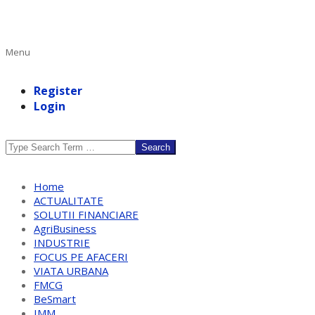
Primary
Menu
Navigation
Menu
Register
Login
Search
Home
ACTUALITATE
SOLUTII FINANCIARE
AgriBusiness
INDUSTRIE
FOCUS PE AFACERI
VIATA URBANA
FMCG
BeSmart
IMM