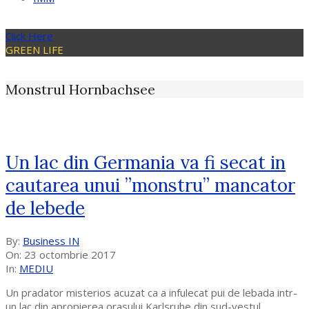
Click Here
GREEN LIFE
Monstrul Hornbachsee
Un lac din Germania va fi secat in
cautarea unui ”monstru” mancator
de lebede
2017-
By:
Business IN
10-
On:
23 octombrie 2017
23
In:
MEDIU
Un pradator misterios acuzat ca a infulecat pui de lebada intr-
un lac din apropierea orasului Karlsruhe din sud-vestul