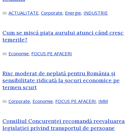
In:
ACTUALITATE
,
Corporate
,
Energie
,
INDUSTRIE
Cum se mișcă piața aurului atunci când cresc
temerile?
In:
Economie
,
FOCUS PE AFACERI
Risc moderat de neplată pentru România și
sensibilitate ridicată la șocuri economice pe
termen scurt
In:
Corporate
,
Economie
,
FOCUS PE AFACERI
,
IMM
Consiliul Concurenței recomandă reevaluarea
legislației privind transportul de persoane