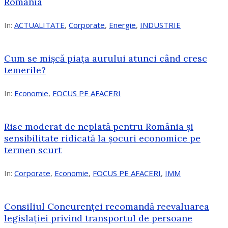
România
In:
ACTUALITATE
,
Corporate
,
Energie
,
INDUSTRIE
Cum se mișcă piața aurului atunci când cresc
temerile?
In:
Economie
,
FOCUS PE AFACERI
Risc moderat de neplată pentru România și
sensibilitate ridicată la șocuri economice pe
termen scurt
In:
Corporate
,
Economie
,
FOCUS PE AFACERI
,
IMM
Consiliul Concurenței recomandă reevaluarea
legislației privind transportul de persoane