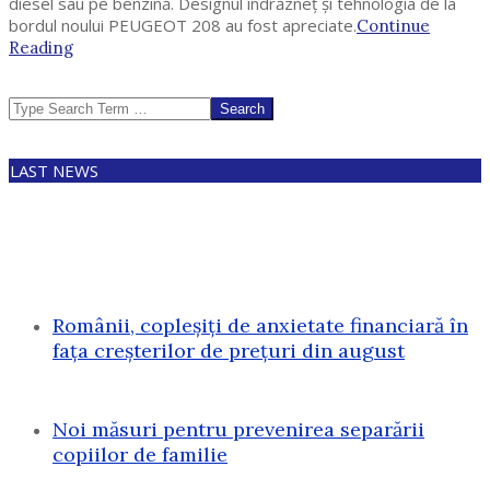
diesel sau pe benzină. Designul îndrăzneț și tehnologia de la
bordul noului PEUGEOT 208 au fost apreciate.
Continue
Reading
Search
LAST NEWS
Românii, copleșiți de anxietate financiară în
fața creșterilor de prețuri din august
Noi măsuri pentru prevenirea separării
copiilor de familie