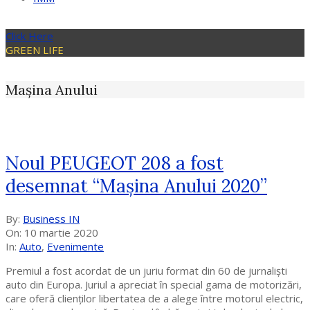
Click Here
GREEN LIFE
Mașina Anului
Noul PEUGEOT 208 a fost
desemnat “Mașina Anului 2020”
2020-
By:
Business IN
03-
On:
10 martie 2020
10
In:
Auto
,
Evenimente
Premiul a fost acordat de un juriu format din 60 de jurnaliști
auto din Europa. Juriul a apreciat în special gama de motorizări,
care oferă clienților libertatea de a alege între motorul electric,