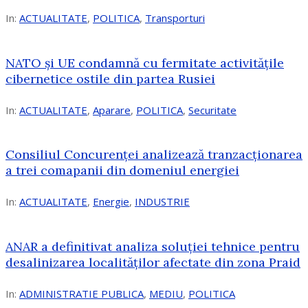
In:
ACTUALITATE
,
POLITICA
,
Transporturi
NATO și UE condamnă cu fermitate activitățile
cibernetice ostile din partea Rusiei
In:
ACTUALITATE
,
Aparare
,
POLITICA
,
Securitate
Consiliul Concurenţei analizează tranzacționarea
a trei comapanii din domeniul energiei
In:
ACTUALITATE
,
Energie
,
INDUSTRIE
ANAR a definitivat analiza soluției tehnice pentru
desalinizarea localităților afectate din zona Praid
In:
ADMINISTRATIE PUBLICA
,
MEDIU
,
POLITICA