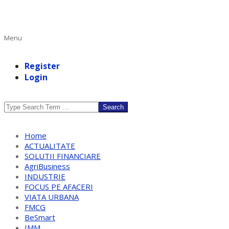
Primary
Menu
Navigation
Menu
Register
Login
Search
Home
ACTUALITATE
SOLUTII FINANCIARE
AgriBusiness
INDUSTRIE
FOCUS PE AFACERI
VIATA URBANA
FMCG
BeSmart
IMM