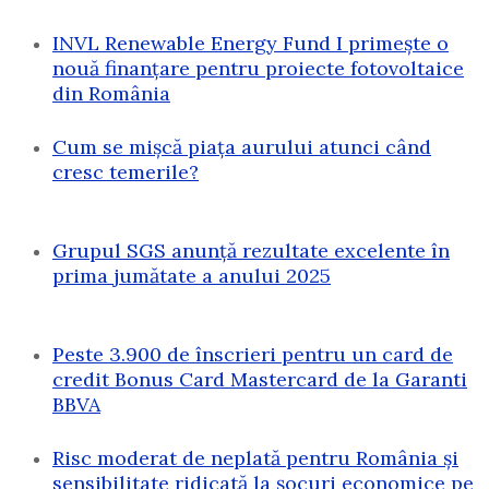
INVL Renewable Energy Fund I primește o
nouă finanțare pentru proiecte fotovoltaice
din România
Cum se mișcă piața aurului atunci când
cresc temerile?
Grupul SGS anunță rezultate excelente în
prima jumătate a anului 2025
Peste 3.900 de înscrieri pentru un card de
credit Bonus Card Mastercard de la Garanti
BBVA
Risc moderat de neplată pentru România și
sensibilitate ridicată la șocuri economice pe