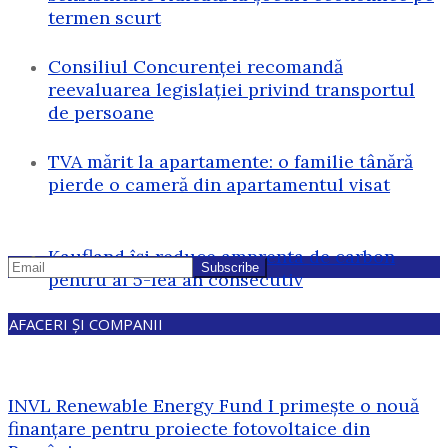
termen scurt
Consiliul Concurenței recomandă
reevaluarea legislației privind transportul
de persoane
TVA mărit la apartamente: o familie tânără
pierde o cameră din apartamentul visat
Kaufland își reduce amprenta de carbon
pentru al 5-lea an consecutiv
AFACERI ȘI COMPANII
INVL Renewable Energy Fund I primește o nouă
finanțare pentru proiecte fotovoltaice din