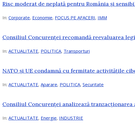
Risc moderat de neplată pentru România și sensibi
In:
Corporate
,
Economie
,
FOCUS PE AFACERI
,
IMM
Consiliul Concurenței recomandă reevaluarea legis
In:
ACTUALITATE
,
POLITICA
,
Transporturi
NATO și UE condamnă cu fermitate activitățile cibe
In:
ACTUALITATE
,
Aparare
,
POLITICA
,
Securitate
Consiliul Concurenţei analizează tranzacționarea 
In:
ACTUALITATE
,
Energie
,
INDUSTRIE