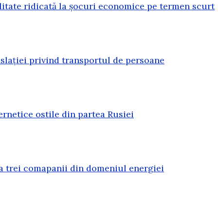
litate ridicată la șocuri economice pe termen scurt
lației privind transportul de persoane
rnetice ostile din partea Rusiei
a trei comapanii din domeniul energiei