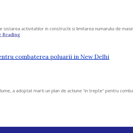
starea activitatilor in constructii si limitarea numarului de masini s
e Reading
pentru combaterea poluarii in New Delhi
in lume, a adoptat marti un plan de actiune ”in trepte” pentru com