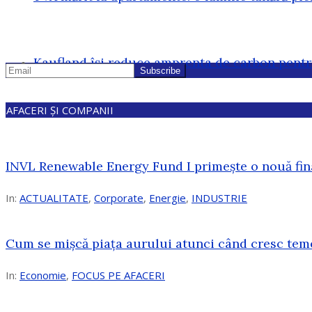
Kaufland își reduce amprenta de carbon pentr
AFACERI ȘI COMPANII
INVL Renewable Energy Fund I primește o nouă fin
In:
ACTUALITATE
,
Corporate
,
Energie
,
INDUSTRIE
Cum se mișcă piața aurului atunci când cresc tem
In:
Economie
,
FOCUS PE AFACERI