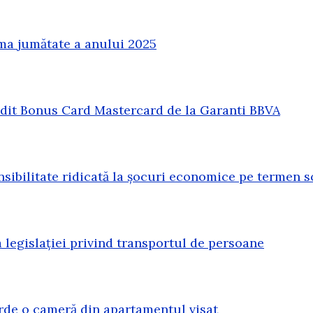
ma jumătate a anului 2025
redit Bonus Card Mastercard de la Garanti BBVA
sibilitate ridicată la șocuri economice pe termen s
legislației privind transportul de persoane
erde o cameră din apartamentul visat