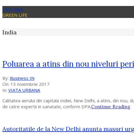
Click Here
GREEN LIFE
India
Poluarea a atins din nou niveluri pe
2017-
By:
Business IN
11-
On:
13 noiembrie 2017
13
In:
VIATA URBANA
Calitatea aerului din capitala Indiei, New Delhi, a atins, din nou,
de catre expertii in sanatate, conform DPA.
Continue Reading
Autoritatile de la New Delhi anunta masuri ur