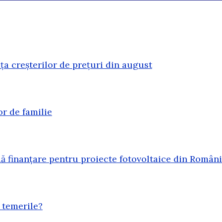
ața creșterilor de prețuri din august
or de familie
 finanțare pentru proiecte fotovoltaice din Român
 temerile?