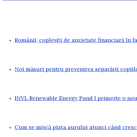
Românii, copleșiți de anxietate financiară în f
Noi măsuri pentru prevenirea separării copiil
INVL Renewable Energy Fund I primește o nouă
Cum se mișcă piața aurului atunci când cresc