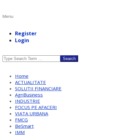
Primary
Menu
Navigation
Menu
Register
Login
Search
Home
ACTUALITATE
SOLUTII FINANCIARE
AgriBusiness
INDUSTRIE
FOCUS PE AFACERI
VIATA URBANA
FMCG
BeSmart
IMM