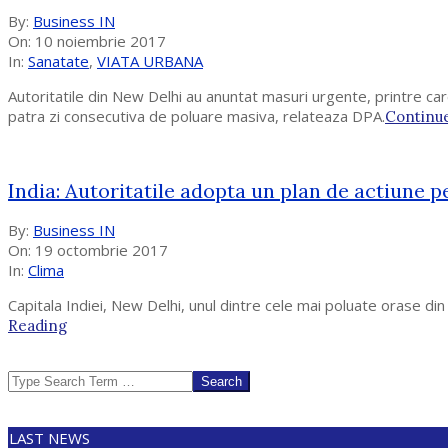
2017-
By:
Business IN
11-
On:
10 noiembrie 2017
10
In:
Sanatate
,
VIATA URBANA
Autoritatile din New Delhi au anuntat masuri urgente, printre care si
patra zi consecutiva de poluare masiva, relateaza DPA.
Continu
India: Autoritatile adopta un plan de actiune 
2017-
By:
Business IN
10-
On:
19 octombrie 2017
19
In:
Clima
Capitala Indiei, New Delhi, unul dintre cele mai poluate orase d
Reading
Search
LAST NEWS