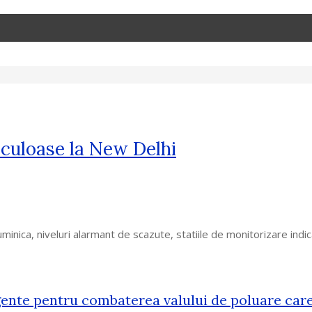
riculoase la New Delhi
 duminica, niveluri alarmant de scazute, statiile de monitorizare ind
gente pentru combaterea valului de poluare car