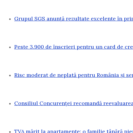
Grupul SGS anunță rezultate excelente în pri
Peste 3.900 de înscrieri pentru un card de c
Risc moderat de neplată pentru România și sen
Consiliul Concurenței recomandă reevaluarea 
TVA mărit la apartamente: o familie tânără pi