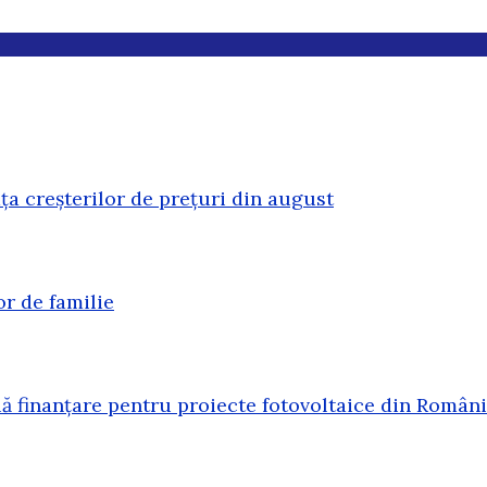
ața creșterilor de prețuri din august
or de familie
 finanțare pentru proiecte fotovoltaice din Român