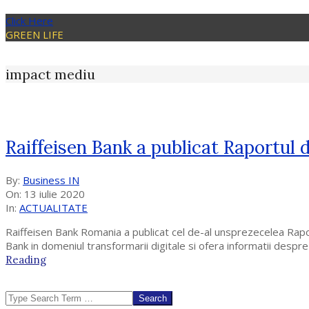
Click Here
GREEN LIFE
impact mediu
Raiffeisen Bank a publicat Raportul 
2020-
By:
Business IN
07-
On:
13 iulie 2020
13
In:
ACTUALITATE
Raiffeisen Bank Romania a publicat cel de-al unsprezecelea Raport 
Bank in domeniul transformarii digitale si ofera informatii desp
Reading
Search