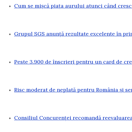
Cum se mișcă piața aurului atunci când cresc
Grupul SGS anunță rezultate excelente în pri
Peste 3.900 de înscrieri pentru un card de c
Risc moderat de neplată pentru România și sen
Consiliul Concurenței recomandă reevaluarea 