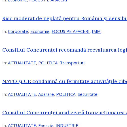
Risc moderat de neplată pentru România și sensibi
In:
Corporate
,
Economie
,
FOCUS PE AFACERI
,
IMM
Consiliul Concurenței recomandă reevaluarea legis
In:
ACTUALITATE
,
POLITICA
,
Transporturi
NATO și UE condamnă cu fermitate activitățile cibe
In:
ACTUALITATE
,
Aparare
,
POLITICA
,
Securitate
Consiliul Concurenţei analizează tranzacționarea 
In:
ACTUALITATE
,
Energie
,
INDUSTRIE