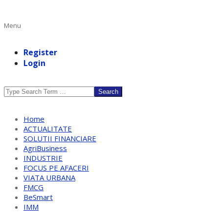
Primary
Menu
Navigation
Menu
Register
Login
Search
Home
ACTUALITATE
SOLUTII FINANCIARE
AgriBusiness
INDUSTRIE
FOCUS PE AFACERI
VIATA URBANA
FMCG
BeSmart
IMM