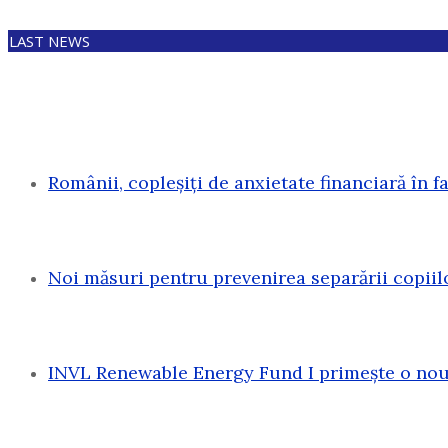
LAST NEWS
Românii, copleșiți de anxietate financiară în f
Noi măsuri pentru prevenirea separării copiil
INVL Renewable Energy Fund I primește o nouă