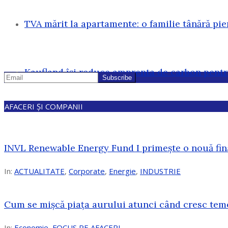
TVA mărit la apartamente: o familie tânără pi
Kaufland își reduce amprenta de carbon pentr
AFACERI ȘI COMPANII
INVL Renewable Energy Fund I primește o nouă fin
In:
ACTUALITATE
,
Corporate
,
Energie
,
INDUSTRIE
Cum se mișcă piața aurului atunci când cresc tem
In:
Economie
,
FOCUS PE AFACERI