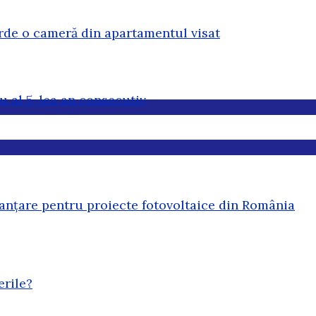
erde o cameră din apartamentul visat
u al 5-lea an consecutiv
anțare pentru proiecte fotovoltaice din România
erile?