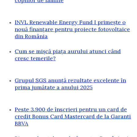
copiilor de familie
INVL Renewable Energy Fund I primește o
nouă finanțare pentru proiecte fotovoltaice
din România
Cum se mișcă piața aurului atunci când
cresc temerile?
Grupul SGS anunță rezultate excelente în
prima jumătate a anului 2025
Peste 3.900 de înscrieri pentru un card de
credit Bonus Card Mastercard de la Garanti
BBVA