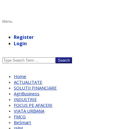
Primary
Menu
Navigation
Menu
Register
Login
Search
Home
ACTUALITATE
SOLUTII FINANCIARE
AgriBusiness
INDUSTRIE
FOCUS PE AFACERI
VIATA URBANA
FMCG
BeSmart
IMM