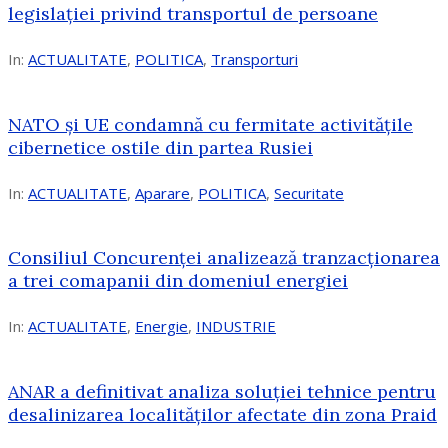
legislației privind transportul de persoane
In:
ACTUALITATE
,
POLITICA
,
Transporturi
NATO și UE condamnă cu fermitate activitățile
cibernetice ostile din partea Rusiei
In:
ACTUALITATE
,
Aparare
,
POLITICA
,
Securitate
Consiliul Concurenţei analizează tranzacționarea
a trei comapanii din domeniul energiei
In:
ACTUALITATE
,
Energie
,
INDUSTRIE
ANAR a definitivat analiza soluției tehnice pentru
desalinizarea localităților afectate din zona Praid