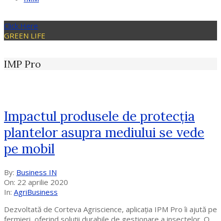
Click Here
GREEN LIFE
IMP Pro
Impactul produsele de protecția
plantelor asupra mediului se vede
pe mobil
2020-
By:
Business IN
04-
On:
22 aprilie 2020
22
In:
AgriBusiness
Dezvoltată de Corteva Agriscience, aplicația IPM Pro îi ajută pe
fermieri, oferind soluții durabile de gestionare a insectelor. O