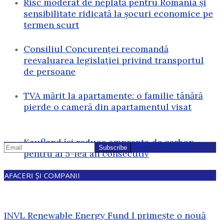
Risc moderat de neplată pentru România și
sensibilitate ridicată la șocuri economice pe
termen scurt
Consiliul Concurenței recomandă
reevaluarea legislației privind transportul
de persoane
TVA mărit la apartamente: o familie tânără
pierde o cameră din apartamentul visat
Kaufland își reduce amprenta de carbon
pentru al 5-lea an consecutiv
AFACERI ȘI COMPANII
INVL Renewable Energy Fund I primește o nouă