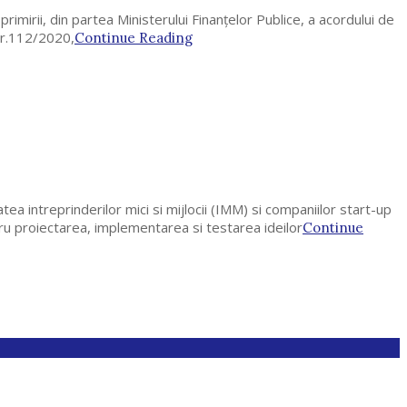
irii, din partea Ministerului Finanțelor Publice, a acordului de
 nr.112/2020,
Continue Reading
a intreprinderilor mici si mijlocii (IMM) si companiilor start-up
ntru proiectarea, implementarea si testarea ideilor
Continue