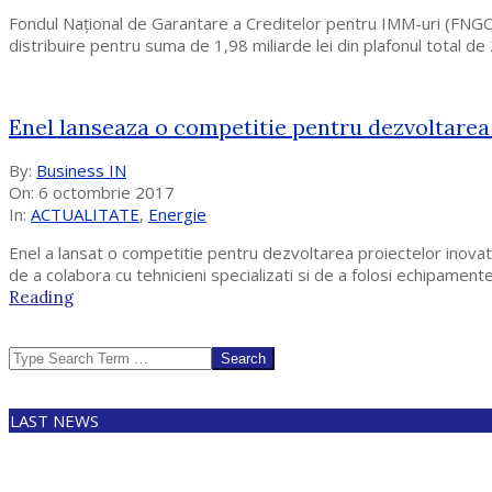
Fondul Național de Garantare a Creditelor pentru IMM-uri (FNGCI
distribuire pentru suma de 1,98 miliarde lei din plafonul total d
Enel lanseaza o competitie pentru dezvoltarea
2017-
By:
Business IN
10-
On:
6 octombrie 2017
06
In:
ACTUALITATE
,
Energie
Enel a lansat o competitie pentru dezvoltarea proiectelor inovatoa
de a colabora cu tehnicieni specializati si de a folosi echipament
Reading
Search
LAST NEWS