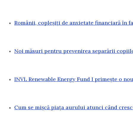
Românii, copleșiți de anxietate financiară în f
Noi măsuri pentru prevenirea separării copiil
INVL Renewable Energy Fund I primește o nouă
Cum se mișcă piața aurului atunci când cresc