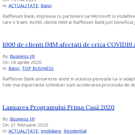
15
In:
ACTUALITATE
,
Banci
Raiffeisen Bank, impreuna cu partenerii sai Microsoft si Vodafone
care o traim. Astfel, clientii IMM ai Raiffeisen Bank pot beneficia 
1000 de clienti IMM afectati de criza COVID19 a
2020-
By:
Business IN
04-
On:
18 aprilie 2020
18
In:
Banci
,
TOP BUSINESS
Raiffeisen Bank urmareste atent in aceasta perioada sa-si adapt
Cele mai importante schimbari sunt accelerarea procesului de digita
Lansarea Programului Prima Casă 2020
2020-
By:
Business IN
02-
On:
21 februarie 2020
21
In:
ACTUALITATE
,
Imobiliare
,
Rezidential