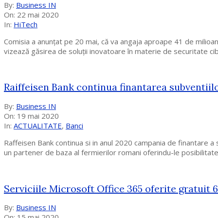
2020-
By:
Business IN
05-
On:
22 mai 2020
22
In:
HiTech
Comisia a anunțat pe 20 mai, că va angaja aproape 41 de milioane
vizează găsirea de soluții inovatoare în materie de securitate cibe
Raiffeisen Bank continua finantarea subventiil
2020-
By:
Business IN
05-
On:
19 mai 2020
19
In:
ACTUALITATE
,
Banci
Raffeisen Bank continua si in anul 2020 campania de finantare a 
un partener de baza al fermierilor romani oferindu-le posibilitate
Serviciile Microsoft Office 365 oferite gratuit 
2020-
By:
Business IN
05-
On:
15 mai 2020