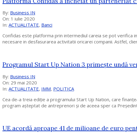
Platforma Confidas a încheiat un parteneriat c
2020-
By:
Business IN
07-
On:
1 iulie 2020
01
In:
ACTUALITATE
,
Banci
Confidas este platforma prin intermediul careia se pot verifica inf
necesare in desfasurarea activitatii oricarei companii. Astfel, clie
Programul Start Up Nation 3 primește undă ve
2020-
By:
Business IN
05-
On:
29 mai 2020
29
In:
ACTUALITATE
,
IMM
,
POLITICA
Cea de-a treia ediție a programului Start Up Nation, care finanț
program așteptat de antreprenori și de aceea sper ca Președinte
UE acordă aproape 41 de milioane de euro pentr