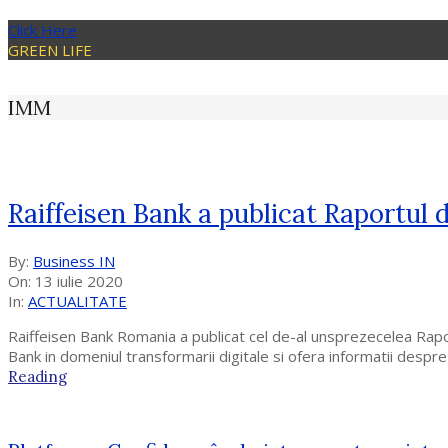
Click Here
GREEN LIFE
IMM
Raiffeisen Bank a publicat Raportul 
2020-
By:
Business IN
07-
On:
13 iulie 2020
13
In:
ACTUALITATE
Raiffeisen Bank Romania a publicat cel de-al unsprezecelea Raport 
Bank in domeniul transformarii digitale si ofera informatii desp
Reading