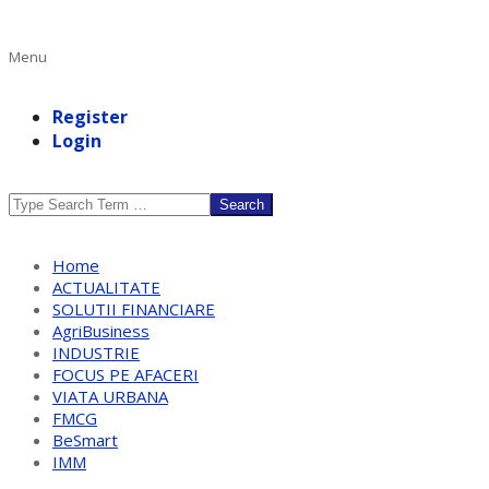
Primary
Menu
Navigation
Menu
Register
Login
Search
Home
ACTUALITATE
SOLUTII FINANCIARE
AgriBusiness
INDUSTRIE
FOCUS PE AFACERI
VIATA URBANA
FMCG
BeSmart
IMM