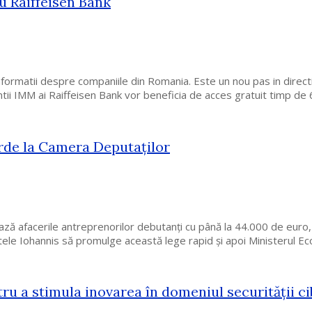
u Raiffeisen Bank
ormatii despre companiile din Romania. Este un nou pas in directia o
ntii IMM ai Raiffeisen Bank vor beneficia de acces gratuit timp de 6 
rde la Camera Deputaților
ează afacerile antreprenorilor debutanți cu până la 44.000 de euro
le Iohannis să promulge această lege rapid și apoi Ministerul Ec
u a stimula inovarea în domeniul securității c