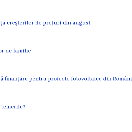
ața creșterilor de prețuri din august
or de familie
 finanțare pentru proiecte fotovoltaice din Român
 temerile?