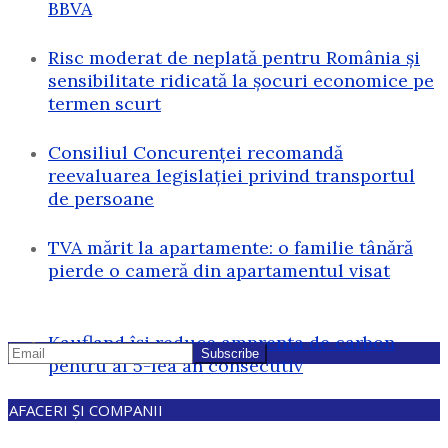
BBVA
Risc moderat de neplată pentru România și
sensibilitate ridicată la șocuri economice pe
termen scurt
Consiliul Concurenței recomandă
reevaluarea legislației privind transportul
de persoane
TVA mărit la apartamente: o familie tânără
pierde o cameră din apartamentul visat
Kaufland își reduce amprenta de carbon
pentru al 5-lea an consecutiv
AFACERI ȘI COMPANII