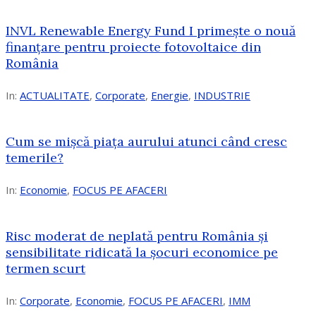
INVL Renewable Energy Fund I primește o nouă
finanțare pentru proiecte fotovoltaice din
România
In:
ACTUALITATE
,
Corporate
,
Energie
,
INDUSTRIE
Cum se mișcă piața aurului atunci când cresc
temerile?
In:
Economie
,
FOCUS PE AFACERI
Risc moderat de neplată pentru România și
sensibilitate ridicată la șocuri economice pe
termen scurt
In:
Corporate
,
Economie
,
FOCUS PE AFACERI
,
IMM