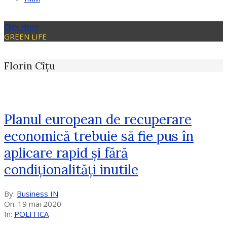
Click Here
GREEN LIFE
Florin Cîțu
Planul european de recuperare
economică trebuie să fie pus în
aplicare rapid și fără
condiționalități inutile
2020-
By:
Business IN
05-
On:
19 mai 2020
19
In:
POLITICA