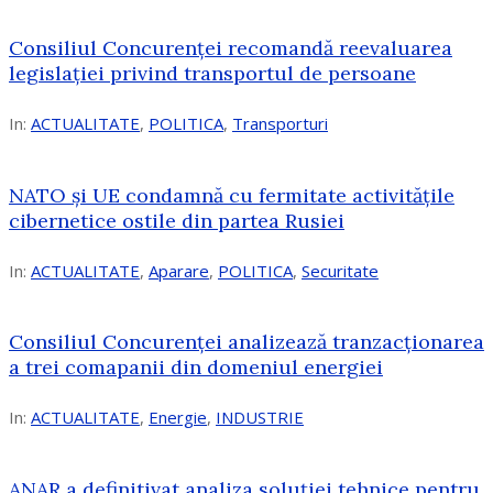
Consiliul Concurenței recomandă reevaluarea
legislației privind transportul de persoane
In:
ACTUALITATE
,
POLITICA
,
Transporturi
NATO și UE condamnă cu fermitate activitățile
cibernetice ostile din partea Rusiei
In:
ACTUALITATE
,
Aparare
,
POLITICA
,
Securitate
Consiliul Concurenţei analizează tranzacționarea
a trei comapanii din domeniul energiei
In:
ACTUALITATE
,
Energie
,
INDUSTRIE
ANAR a definitivat analiza soluției tehnice pentru