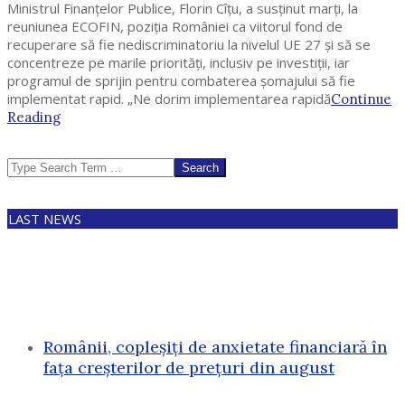
Ministrul Finanțelor Publice, Florin Cîțu, a susținut marți, la
reuniunea ECOFIN, poziția României ca viitorul fond de
recuperare să fie nediscriminatoriu la nivelul UE 27 și să se
concentreze pe marile priorități, inclusiv pe investiții, iar
programul de sprijin pentru combaterea șomajului să fie
implementat rapid. „Ne dorim implementarea rapidă
Continue
Reading
Search
LAST NEWS
Românii, copleșiți de anxietate financiară în
fața creșterilor de prețuri din august