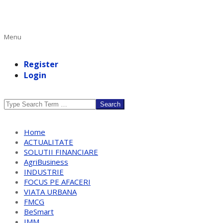
Primary
Menu
Navigation
Menu
Register
Login
Search
Home
ACTUALITATE
SOLUTII FINANCIARE
AgriBusiness
INDUSTRIE
FOCUS PE AFACERI
VIATA URBANA
FMCG
BeSmart
IMM