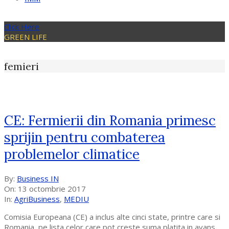
Click Here
GREEN LIFE
femieri
CE: Fermierii din Romania primesc
sprijin pentru combaterea
problemelor climatice
2017-
By:
Business IN
10-
On:
13 octombrie 2017
13
In:
AgriBusiness
,
MEDIU
Comisia Europeana (CE) a inclus alte cinci state, printre care si
Romania, pe lista celor care pot creste suma platita in avans