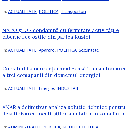
In:
ACTUALITATE
,
POLITICA
,
Transporturi
NATO și UE condamnă cu fermitate activitățile
cibernetice ostile din partea Rusiei
In:
ACTUALITATE
,
Aparare
,
POLITICA
,
Securitate
Consiliul Concurenţei analizează tranzacționarea
a trei comapanii din domeniul energiei
In:
ACTUALITATE
,
Energie
,
INDUSTRIE
ANAR a definitivat analiza soluției tehnice pentru
desalinizarea localităților afectate din zona Praid
In:
ADMINISTRATIE PUBLICA
,
MEDIU
,
POLITICA