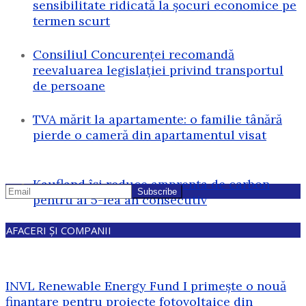
sensibilitate ridicată la șocuri economice pe
termen scurt
Consiliul Concurenței recomandă
reevaluarea legislației privind transportul
de persoane
TVA mărit la apartamente: o familie tânără
pierde o cameră din apartamentul visat
Kaufland își reduce amprenta de carbon
pentru al 5-lea an consecutiv
AFACERI ȘI COMPANII
INVL Renewable Energy Fund I primește o nouă
finanțare pentru proiecte fotovoltaice din