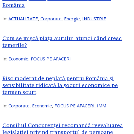
România
In:
ACTUALITATE
,
Corporate
,
Energie
,
INDUSTRIE
Cum se mișcă piața aurului atunci când cresc
temerile?
In:
Economie
,
FOCUS PE AFACERI
Risc moderat de neplată pentru România și
sensibilitate ridicată la șocuri economice pe
termen scurt
In:
Corporate
,
Economie
,
FOCUS PE AFACERI
,
IMM
Consiliul Concurenței recomandă reevaluarea
legislației privind transportul de persoane