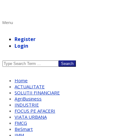
Primary
Menu
Navigation
Menu
Register
Login
Search
Home
ACTUALITATE
SOLUTII FINANCIARE
AgriBusiness
INDUSTRIE
FOCUS PE AFACERI
VIATA URBANA
FMCG
BeSmart
IMM