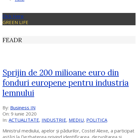
Click Here
GREEN LIFE
FEADR
Sprijin de 200 milioane euro din
fonduri europene pentru industria
lemnului
2020-
By:
Business IN
06-
On:
9 iunie 2020
09
In:
ACTUALITATE
,
INDUSTRIE
,
MEDIU
,
POLITICA
Ministrul mediului, apelor și pădurilor, Costel Alexe, a participat
astăzi la Dezbaterea privind identificarea, dezvoltarea și