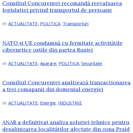
Consiliul Concurenței recomandă reevaluarea
legislației privind transportul de persoane
In:
ACTUALITATE
,
POLITICA
,
Transporturi
NATO și UE condamnă cu fermitate activitățile
cibernetice ostile din partea Rusiei
In:
ACTUALITATE
,
Aparare
,
POLITICA
,
Securitate
Consiliul Concurenţei analizează tranzacționarea
a trei comapanii din domeniul energiei
In:
ACTUALITATE
,
Energie
,
INDUSTRIE
ANAR a definitivat analiza soluției tehnice pentru
desalinizarea localităților afectate din zona Praid