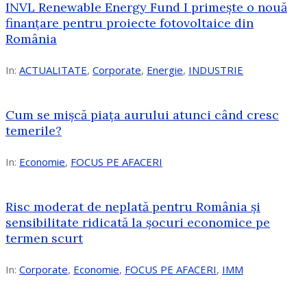
INVL Renewable Energy Fund I primește o nouă
finanțare pentru proiecte fotovoltaice din
România
In:
ACTUALITATE
,
Corporate
,
Energie
,
INDUSTRIE
Cum se mișcă piața aurului atunci când cresc
temerile?
In:
Economie
,
FOCUS PE AFACERI
Risc moderat de neplată pentru România și
sensibilitate ridicată la șocuri economice pe
termen scurt
In:
Corporate
,
Economie
,
FOCUS PE AFACERI
,
IMM