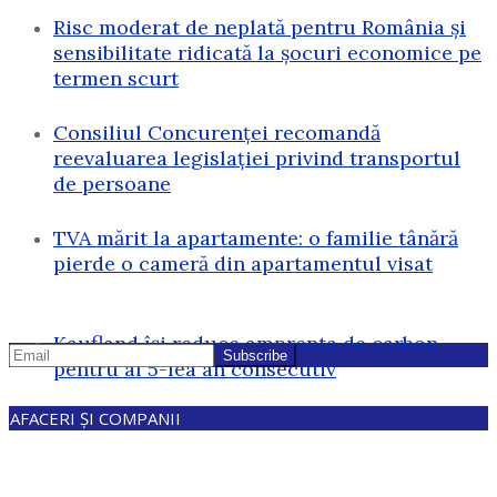
Risc moderat de neplată pentru România și
sensibilitate ridicată la șocuri economice pe
termen scurt
Consiliul Concurenței recomandă
reevaluarea legislației privind transportul
de persoane
TVA mărit la apartamente: o familie tânără
pierde o cameră din apartamentul visat
Kaufland își reduce amprenta de carbon
pentru al 5-lea an consecutiv
AFACERI ȘI COMPANII