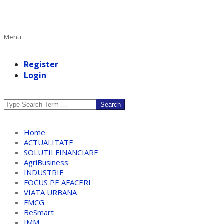
Primary
Menu
Navigation
Menu
Register
Login
Search
Home
ACTUALITATE
SOLUTII FINANCIARE
AgriBusiness
INDUSTRIE
FOCUS PE AFACERI
VIATA URBANA
FMCG
BeSmart
IMM