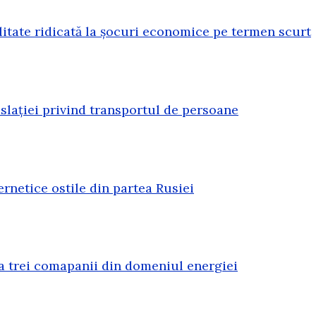
litate ridicată la șocuri economice pe termen scurt
lației privind transportul de persoane
rnetice ostile din partea Rusiei
a trei comapanii din domeniul energiei