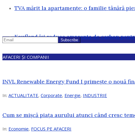
TVA mărit la apartamente: o familie tânără pi
Kaufland își reduce amprenta de carbon pentr
AFACERI ȘI COMPANII
INVL Renewable Energy Fund I primește o nouă fin
In:
ACTUALITATE
,
Corporate
,
Energie
,
INDUSTRIE
Cum se mișcă piața aurului atunci când cresc tem
In:
Economie
,
FOCUS PE AFACERI