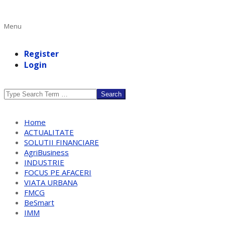
Primary
Menu
Navigation
Menu
Register
Login
Search
Home
ACTUALITATE
SOLUTII FINANCIARE
AgriBusiness
INDUSTRIE
FOCUS PE AFACERI
VIATA URBANA
FMCG
BeSmart
IMM