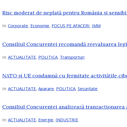
Risc moderat de neplată pentru România și sensibi
In:
Corporate
,
Economie
,
FOCUS PE AFACERI
,
IMM
Consiliul Concurenței recomandă reevaluarea legis
In:
ACTUALITATE
,
POLITICA
,
Transporturi
NATO și UE condamnă cu fermitate activitățile cibe
In:
ACTUALITATE
,
Aparare
,
POLITICA
,
Securitate
Consiliul Concurenţei analizează tranzacționarea 
In:
ACTUALITATE
,
Energie
,
INDUSTRIE