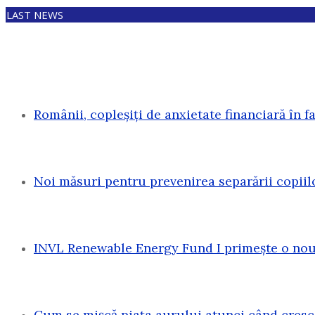
LAST NEWS
Românii, copleșiți de anxietate financiară în f
Noi măsuri pentru prevenirea separării copiil
INVL Renewable Energy Fund I primește o nouă
Cum se mișcă piața aurului atunci când cresc