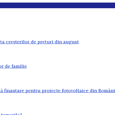
ața creșterilor de prețuri din august
or de familie
 finanțare pentru proiecte fotovoltaice din Român
 temerile?