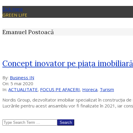
Click Here
GREEN LIFE
Emanuel Postoacă
Concept inovator pe piața imobiliar
2020-
By:
Business IN
05-
On:
5 mai 2020
05
In:
ACTUALITATE
,
FOCUS PE AFACERI
,
Horeca
,
Turism
Nordis Group, dezvoltator imobiliar specializat în construcția d
Lucrările pentru acest ansamblu vor fi finalizate în 2021, iar co
Search