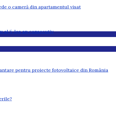
erde o cameră din apartamentul visat
u al 5-lea an consecutiv
anțare pentru proiecte fotovoltaice din România
erile?