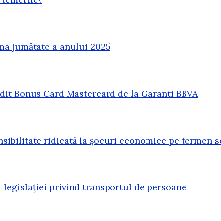
ma jumătate a anului 2025
redit Bonus Card Mastercard de la Garanti BBVA
sibilitate ridicată la șocuri economice pe termen s
legislației privind transportul de persoane