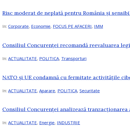
Risc moderat de neplată pentru România și sensibi
In:
Corporate
,
Economie
,
FOCUS PE AFACERI
,
IMM
Consiliul Concurenței recomandă reevaluarea legis
In:
ACTUALITATE
,
POLITICA
,
Transporturi
NATO și UE condamnă cu fermitate activitățile cibe
In:
ACTUALITATE
,
Aparare
,
POLITICA
,
Securitate
Consiliul Concurenţei analizează tranzacționarea 
In:
ACTUALITATE
,
Energie
,
INDUSTRIE