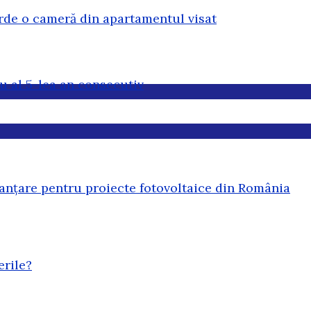
erde o cameră din apartamentul visat
u al 5-lea an consecutiv
anțare pentru proiecte fotovoltaice din România
erile?