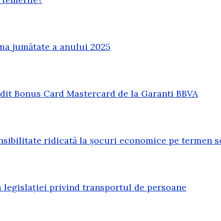
ma jumătate a anului 2025
redit Bonus Card Mastercard de la Garanti BBVA
sibilitate ridicată la șocuri economice pe termen s
legislației privind transportul de persoane