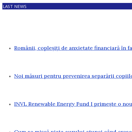
LAST NEWS
Românii, copleșiți de anxietate financiară în f
Noi măsuri pentru prevenirea separării copiil
INVL Renewable Energy Fund I primește o nouă
Cum se mișcă piața aurului atunci când cresc