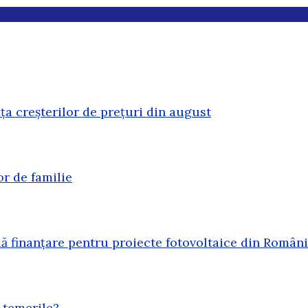
ața creșterilor de prețuri din august
or de familie
 finanțare pentru proiecte fotovoltaice din Român
 temerile?