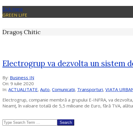
Click Here
GREEN LIFE
Dragoș Chitic
Electrogrup va dezvolta un sistem de
2020-
By:
Business IN
07-
On:
9 iulie 2020
09
In:
ACTUALITATE
,
Auto
,
Comunicatii
,
Transporturi
,
VIATA URBA
Electrogrup, companie membră a grupului E-INFRA, va dezvolta, în
Neamț, în valoare totală de 5,5 milioane de Euro, fără TVA, alăt
Search