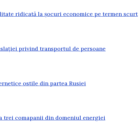
litate ridicată la șocuri economice pe termen scurt
lației privind transportul de persoane
rnetice ostile din partea Rusiei
a trei comapanii din domeniul energiei