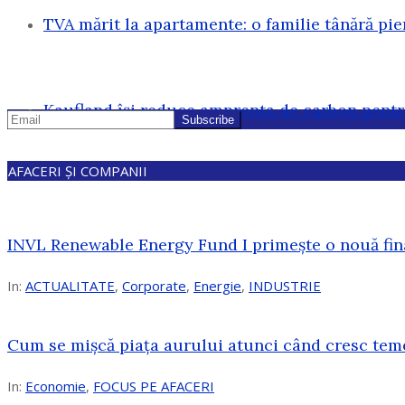
TVA mărit la apartamente: o familie tânără pi
Kaufland își reduce amprenta de carbon pentr
AFACERI ȘI COMPANII
INVL Renewable Energy Fund I primește o nouă fin
In:
ACTUALITATE
,
Corporate
,
Energie
,
INDUSTRIE
Cum se mișcă piața aurului atunci când cresc tem
In:
Economie
,
FOCUS PE AFACERI