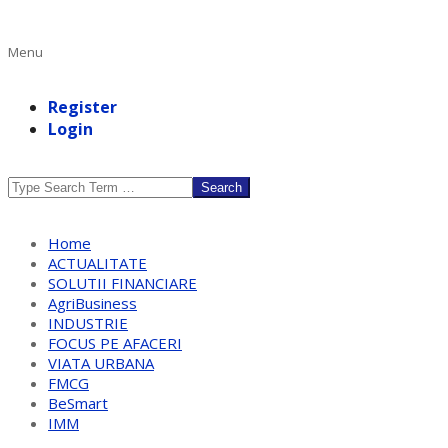
Primary
Menu
Navigation
Menu
Register
Login
Search
Home
ACTUALITATE
SOLUTII FINANCIARE
AgriBusiness
INDUSTRIE
FOCUS PE AFACERI
VIATA URBANA
FMCG
BeSmart
IMM