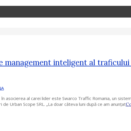
 management inteligent al traficului î
NA
 asocierea al carei lider este Swarco Traffic Romania, un sistem d
uri de Urban Scope SRL. „La doar câteva luni după ce am anunțat
Co