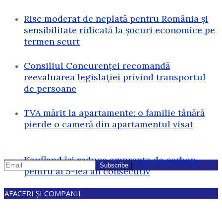
Risc moderat de neplată pentru România și
sensibilitate ridicată la șocuri economice pe
termen scurt
Consiliul Concurenței recomandă
reevaluarea legislației privind transportul
de persoane
TVA mărit la apartamente: o familie tânără
pierde o cameră din apartamentul visat
Kaufland își reduce amprenta de carbon
pentru al 5-lea an consecutiv
AFACERI ȘI COMPANII