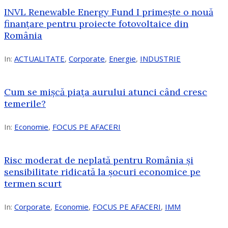
INVL Renewable Energy Fund I primește o nouă
finanțare pentru proiecte fotovoltaice din
România
In:
ACTUALITATE
,
Corporate
,
Energie
,
INDUSTRIE
Cum se mișcă piața aurului atunci când cresc
temerile?
In:
Economie
,
FOCUS PE AFACERI
Risc moderat de neplată pentru România și
sensibilitate ridicată la șocuri economice pe
termen scurt
In:
Corporate
,
Economie
,
FOCUS PE AFACERI
,
IMM