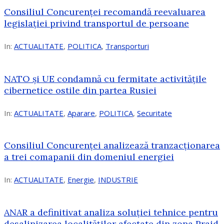
Consiliul Concurenței recomandă reevaluarea
legislației privind transportul de persoane
In:
ACTUALITATE
,
POLITICA
,
Transporturi
NATO și UE condamnă cu fermitate activitățile
cibernetice ostile din partea Rusiei
In:
ACTUALITATE
,
Aparare
,
POLITICA
,
Securitate
Consiliul Concurenţei analizează tranzacționarea
a trei comapanii din domeniul energiei
In:
ACTUALITATE
,
Energie
,
INDUSTRIE
ANAR a definitivat analiza soluției tehnice pentru
desalinizarea localităților afectate din zona Praid