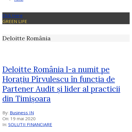
Click Here
GREEN LIFE
Deloitte România
Deloitte România l-a numit pe
Horațiu Pîrvulescu în funcția de
Partener Audit și lider al practicii
din Timișoara
2020-
By:
Business IN
05-
On:
19 mai 2020
19
In:
SOLUTII FINANCIARE