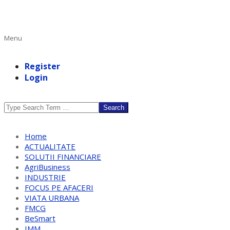
Primary
Menu
Navigation
Menu
Register
Login
Search
Home
ACTUALITATE
SOLUTII FINANCIARE
AgriBusiness
INDUSTRIE
FOCUS PE AFACERI
VIATA URBANA
FMCG
BeSmart
IMM