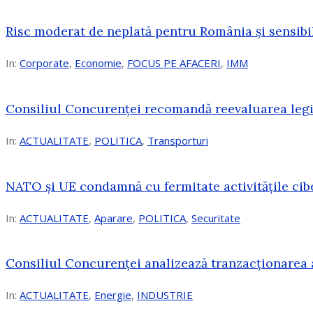
Risc moderat de neplată pentru România și sensibi
In:
Corporate
,
Economie
,
FOCUS PE AFACERI
,
IMM
Consiliul Concurenței recomandă reevaluarea legis
In:
ACTUALITATE
,
POLITICA
,
Transporturi
NATO și UE condamnă cu fermitate activitățile cibe
In:
ACTUALITATE
,
Aparare
,
POLITICA
,
Securitate
Consiliul Concurenţei analizează tranzacționarea 
In:
ACTUALITATE
,
Energie
,
INDUSTRIE