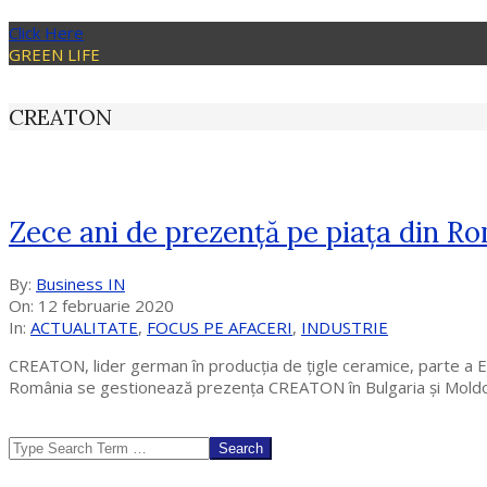
Click Here
GREEN LIFE
CREATON
Zece ani de prezență pe piața din Ro
2020-
By:
Business IN
02-
On:
12 februarie 2020
12
In:
ACTUALITATE
,
FOCUS PE AFACERI
,
INDUSTRIE
CREATON, lider german în producția de țigle ceramice, parte a ET
România se gestionează prezența CREATON în Bulgaria și Moldova
Search