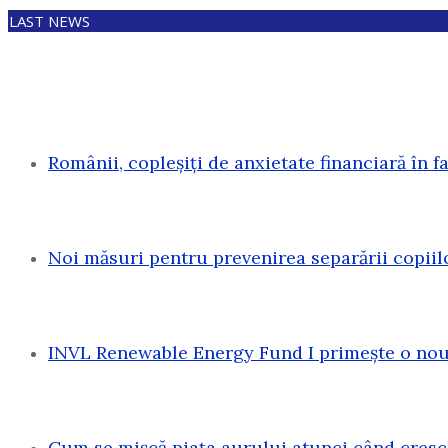
LAST NEWS
Românii, copleșiți de anxietate financiară în f
Noi măsuri pentru prevenirea separării copiil
INVL Renewable Energy Fund I primește o nouă
Cum se mișcă piața aurului atunci când cresc