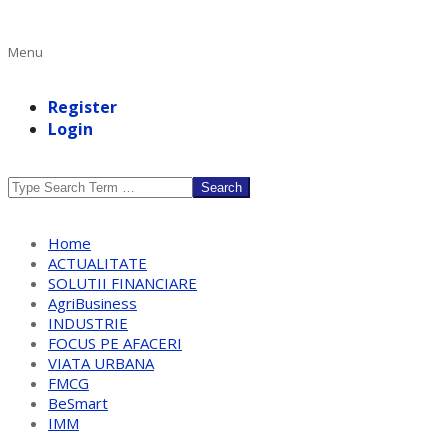
Primary
Menu
Navigation
Menu
Register
Login
Search
Home
ACTUALITATE
SOLUTII FINANCIARE
AgriBusiness
INDUSTRIE
FOCUS PE AFACERI
VIATA URBANA
FMCG
BeSmart
IMM