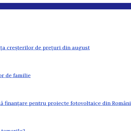
ața creșterilor de prețuri din august
or de familie
 finanțare pentru proiecte fotovoltaice din Român
 temerile?