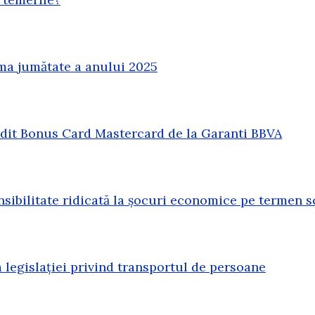
ma jumătate a anului 2025
redit Bonus Card Mastercard de la Garanti BBVA
sibilitate ridicată la șocuri economice pe termen s
legislației privind transportul de persoane