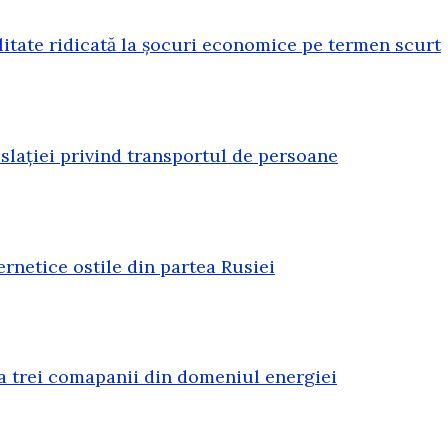
litate ridicată la șocuri economice pe termen scurt
lației privind transportul de persoane
rnetice ostile din partea Rusiei
a trei comapanii din domeniul energiei