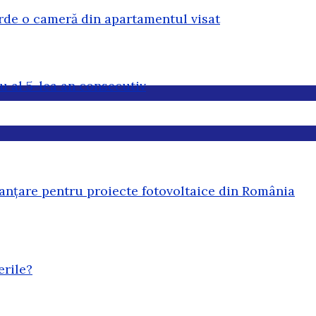
erde o cameră din apartamentul visat
u al 5-lea an consecutiv
anțare pentru proiecte fotovoltaice din România
erile?