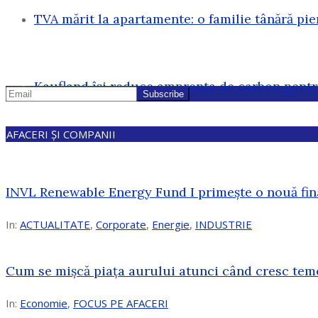
TVA mărit la apartamente: o familie tânără pi
Kaufland își reduce amprenta de carbon pentr
AFACERI ȘI COMPANII
INVL Renewable Energy Fund I primește o nouă fin
In:
ACTUALITATE
,
Corporate
,
Energie
,
INDUSTRIE
Cum se mișcă piața aurului atunci când cresc tem
In:
Economie
,
FOCUS PE AFACERI