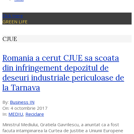
Click Here
GREEN LIFE
CJUE
Romania a cerut CJUE sa scoata
din infringement depozitul de
deseuri industriale periculoase de
la Tarnava
2017-
By:
Business IN
10-
On:
4 octombrie 2017
04
In:
MEDIU
,
Reciclare
Ministrul Mediului, Gratiela Gavrilescu, a anuntat ca a fost
facuta intampinarea la Curtea de Justitie a Uniunii Europene