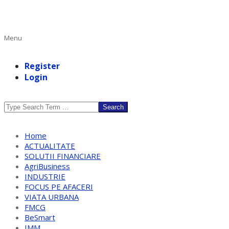
Primary
Menu
Navigation
Menu
Register
Login
Search
Home
ACTUALITATE
SOLUTII FINANCIARE
AgriBusiness
INDUSTRIE
FOCUS PE AFACERI
VIATA URBANA
FMCG
BeSmart
IMM