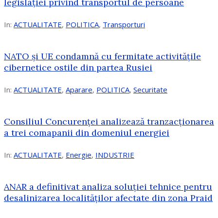
legislației privind transportul de persoane
In:
ACTUALITATE
,
POLITICA
,
Transporturi
NATO și UE condamnă cu fermitate activitățile
cibernetice ostile din partea Rusiei
In:
ACTUALITATE
,
Aparare
,
POLITICA
,
Securitate
Consiliul Concurenţei analizează tranzacționarea
a trei comapanii din domeniul energiei
In:
ACTUALITATE
,
Energie
,
INDUSTRIE
ANAR a definitivat analiza soluției tehnice pentru
desalinizarea localităților afectate din zona Praid