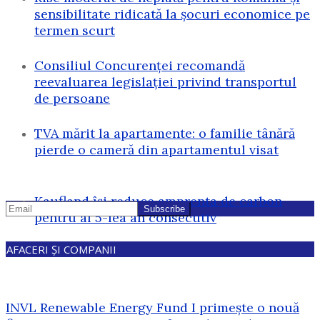
sensibilitate ridicată la șocuri economice pe
termen scurt
Consiliul Concurenței recomandă
reevaluarea legislației privind transportul
de persoane
TVA mărit la apartamente: o familie tânără
pierde o cameră din apartamentul visat
Kaufland își reduce amprenta de carbon
pentru al 5-lea an consecutiv
AFACERI ȘI COMPANII
INVL Renewable Energy Fund I primește o nouă