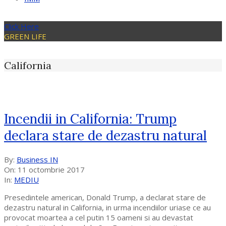
Click Here
GREEN LIFE
California
Incendii in California: Trump
declara stare de dezastru natural
2017-
By:
Business IN
10-
On:
11 octombrie 2017
11
In:
MEDIU
Presedintele american, Donald Trump, a declarat stare de
dezastru natural in California, in urma incendiilor uriase ce au
provocat moartea a cel putin 15 oameni si au devastat