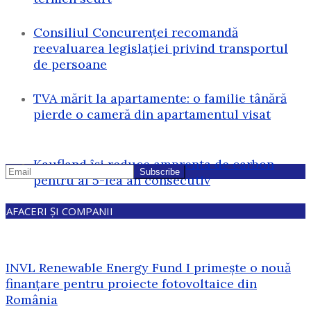
Consiliul Concurenței recomandă
reevaluarea legislației privind transportul
de persoane
TVA mărit la apartamente: o familie tânără
pierde o cameră din apartamentul visat
Kaufland își reduce amprenta de carbon
pentru al 5-lea an consecutiv
AFACERI ȘI COMPANII
INVL Renewable Energy Fund I primește o nouă
finanțare pentru proiecte fotovoltaice din
România