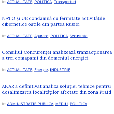
In:
ACTUALITATE
,
POLITICA
,
Transporturi
NATO și UE condamnă cu fermitate activitățile
cibernetice ostile din partea Rusiei
In:
ACTUALITATE
,
Aparare
,
POLITICA
,
Securitate
Consiliul Concurenţei analizează tranzacționarea
a trei comapanii din domeniul energiei
In:
ACTUALITATE
,
Energie
,
INDUSTRIE
ANAR a definitivat analiza soluției tehnice pentru
desalinizarea localităților afectate din zona Praid
In:
ADMINISTRATIE PUBLICA
,
MEDIU
,
POLITICA