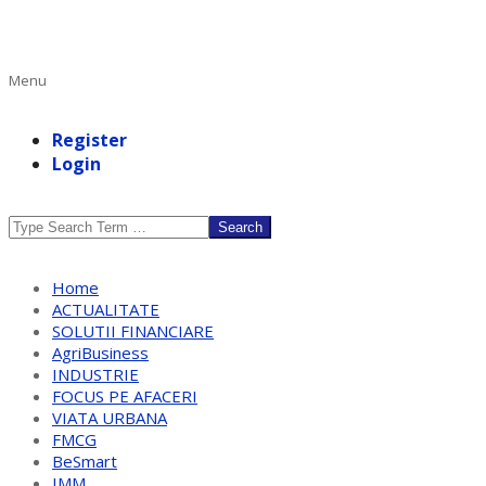
Primary
Menu
Navigation
Menu
Register
Login
Search
Home
ACTUALITATE
SOLUTII FINANCIARE
AgriBusiness
INDUSTRIE
FOCUS PE AFACERI
VIATA URBANA
FMCG
BeSmart
IMM