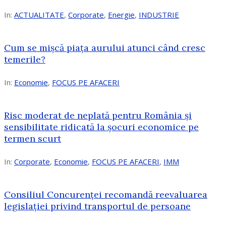
In:
ACTUALITATE
,
Corporate
,
Energie
,
INDUSTRIE
Cum se mișcă piața aurului atunci când cresc
temerile?
In:
Economie
,
FOCUS PE AFACERI
Risc moderat de neplată pentru România și
sensibilitate ridicată la șocuri economice pe
termen scurt
In:
Corporate
,
Economie
,
FOCUS PE AFACERI
,
IMM
Consiliul Concurenței recomandă reevaluarea
legislației privind transportul de persoane