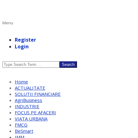
Primary
Menu
Navigation
Menu
Register
Login
Search
Home
ACTUALITATE
SOLUTII FINANCIARE
AgriBusiness
INDUSTRIE
FOCUS PE AFACERI
VIATA URBANA
FMCG
BeSmart
IMM