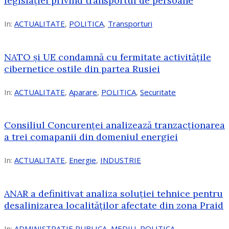
legislației privind transportul de persoane
In:
ACTUALITATE
,
POLITICA
,
Transporturi
NATO și UE condamnă cu fermitate activitățile
cibernetice ostile din partea Rusiei
In:
ACTUALITATE
,
Aparare
,
POLITICA
,
Securitate
Consiliul Concurenţei analizează tranzacționarea
a trei comapanii din domeniul energiei
In:
ACTUALITATE
,
Energie
,
INDUSTRIE
ANAR a definitivat analiza soluției tehnice pentru
desalinizarea localităților afectate din zona Praid
In:
ADMINISTRATIE PUBLICA
,
MEDIU
,
POLITICA