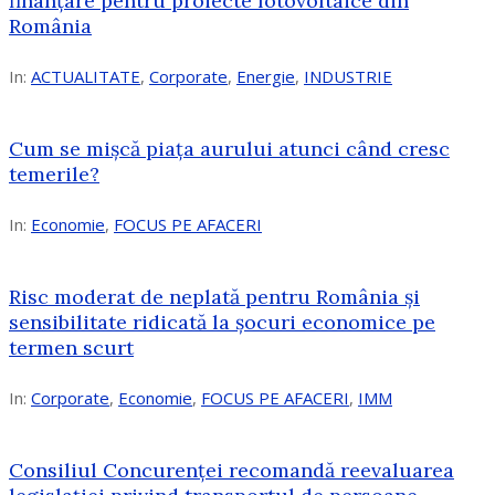
finanțare pentru proiecte fotovoltaice din
România
In:
ACTUALITATE
,
Corporate
,
Energie
,
INDUSTRIE
Cum se mișcă piața aurului atunci când cresc
temerile?
In:
Economie
,
FOCUS PE AFACERI
Risc moderat de neplată pentru România și
sensibilitate ridicată la șocuri economice pe
termen scurt
In:
Corporate
,
Economie
,
FOCUS PE AFACERI
,
IMM
Consiliul Concurenței recomandă reevaluarea