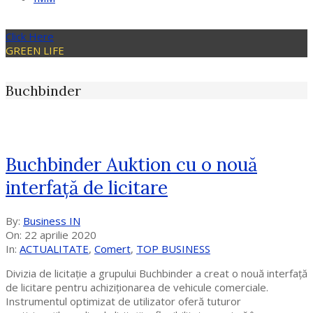
Click Here
GREEN LIFE
Buchbinder
Buchbinder Auktion cu o nouă
interfață de licitare
2020-
By:
Business IN
04-
On:
22 aprilie 2020
22
In:
ACTUALITATE
,
Comert
,
TOP BUSINESS
Divizia de licitație a grupului Buchbinder a creat o nouă interfață
de licitare pentru achiziționarea de vehicule comerciale.
Instrumentul optimizat de utilizator oferă tuturor