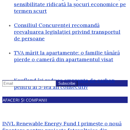
sensibilitate ridicată la șocuri economice pe
termen scurt
Consiliul Concurenței recomandă
reevaluarea legislației privind transportul
de persoane
TVA mărit la apartamente: o familie tânără
pierde o cameră din apartamentul visat
Kaufland își reduce amprenta de carbon
pentru al 5-lea an consecutiv
AFACERI ȘI COMPANII
INVL Renewable Energy Fund I primește o nouă