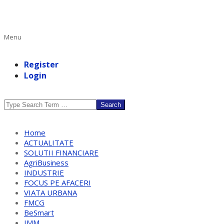
Primary
Menu
Navigation
Menu
Register
Login
Search
Home
ACTUALITATE
SOLUTII FINANCIARE
AgriBusiness
INDUSTRIE
FOCUS PE AFACERI
VIATA URBANA
FMCG
BeSmart
IMM