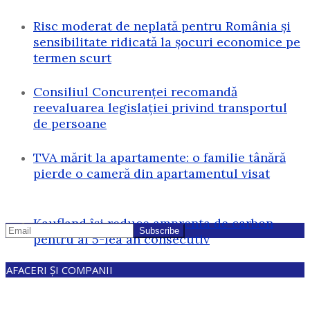
Risc moderat de neplată pentru România și
sensibilitate ridicată la șocuri economice pe
termen scurt
Consiliul Concurenței recomandă
reevaluarea legislației privind transportul
de persoane
TVA mărit la apartamente: o familie tânără
pierde o cameră din apartamentul visat
Kaufland își reduce amprenta de carbon
pentru al 5-lea an consecutiv
AFACERI ȘI COMPANII