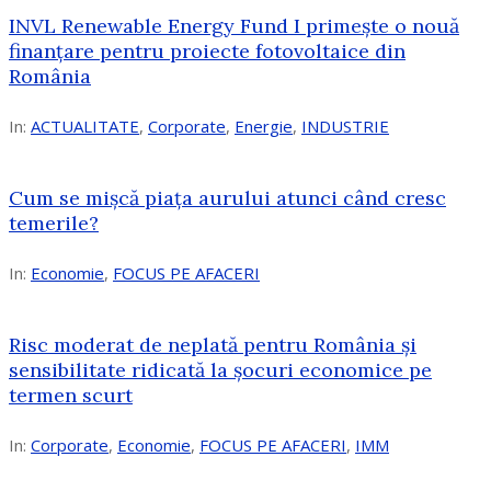
INVL Renewable Energy Fund I primește o nouă
finanțare pentru proiecte fotovoltaice din
România
In:
ACTUALITATE
,
Corporate
,
Energie
,
INDUSTRIE
Cum se mișcă piața aurului atunci când cresc
temerile?
In:
Economie
,
FOCUS PE AFACERI
Risc moderat de neplată pentru România și
sensibilitate ridicată la șocuri economice pe
termen scurt
In:
Corporate
,
Economie
,
FOCUS PE AFACERI
,
IMM