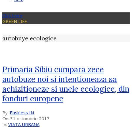
Click Here
GREEN LIFE
autobuye ecologice
Primaria Sibiu cumpara zece
autobuze noi si intentioneaza sa
achizitioneze si unele ecologice, din
fonduri europene
2017-
By:
Business IN
10-
On:
31 octombrie 2017
31
In:
VIATA URBANA