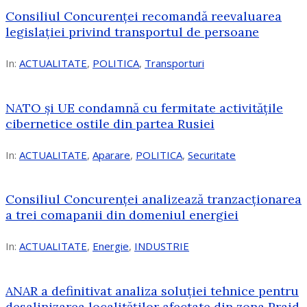
Consiliul Concurenței recomandă reevaluarea
legislației privind transportul de persoane
In:
ACTUALITATE
,
POLITICA
,
Transporturi
NATO și UE condamnă cu fermitate activitățile
cibernetice ostile din partea Rusiei
In:
ACTUALITATE
,
Aparare
,
POLITICA
,
Securitate
Consiliul Concurenţei analizează tranzacționarea
a trei comapanii din domeniul energiei
In:
ACTUALITATE
,
Energie
,
INDUSTRIE
ANAR a definitivat analiza soluției tehnice pentru
desalinizarea localităților afectate din zona Praid