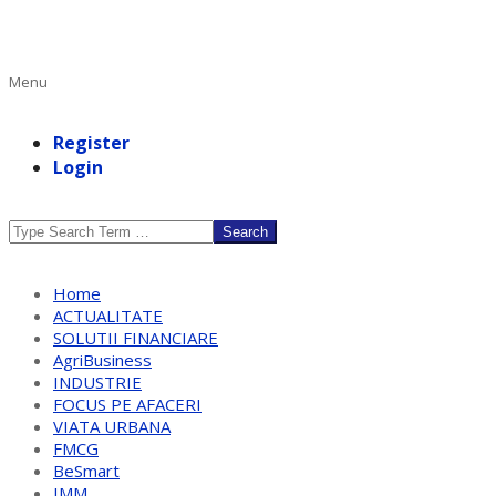
Primary
Menu
Navigation
Menu
Register
Login
Search
Home
ACTUALITATE
SOLUTII FINANCIARE
AgriBusiness
INDUSTRIE
FOCUS PE AFACERI
VIATA URBANA
FMCG
BeSmart
IMM