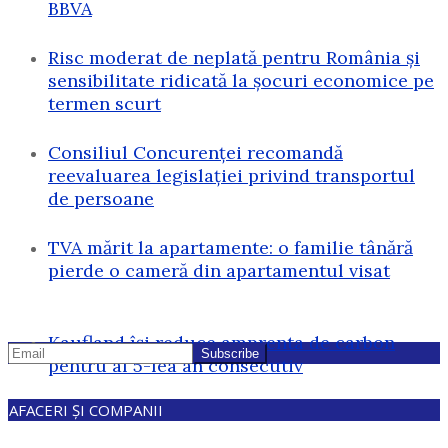
BBVA
Risc moderat de neplată pentru România și
sensibilitate ridicată la șocuri economice pe
termen scurt
Consiliul Concurenței recomandă
reevaluarea legislației privind transportul
de persoane
TVA mărit la apartamente: o familie tânără
pierde o cameră din apartamentul visat
Kaufland își reduce amprenta de carbon
pentru al 5-lea an consecutiv
AFACERI ȘI COMPANII