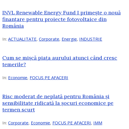
INVL Renewable Energy Fund I primește o nouă
finanțare pentru proiecte fotovoltaice din
România
In:
ACTUALITATE
,
Corporate
,
Energie
,
INDUSTRIE
Cum se mișcă piața aurului atunci când cresc
temerile?
In:
Economie
,
FOCUS PE AFACERI
Risc moderat de neplată pentru România și
sensibilitate ridicată la șocuri economice pe
termen scurt
In:
Corporate
,
Economie
,
FOCUS PE AFACERI
,
IMM