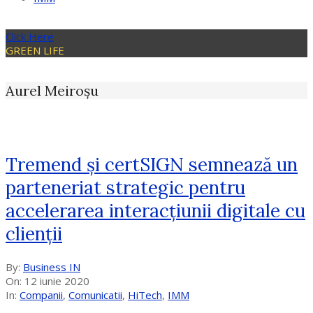
Click Here
GREEN LIFE
Aurel Meiroșu
Tremend și certSIGN semnează un
parteneriat strategic pentru
accelerarea interacțiunii digitale cu
clienții
2020-
By:
Business IN
06-
On:
12 iunie 2020
12
In:
Companii
,
Comunicatii
,
HiTech
,
IMM