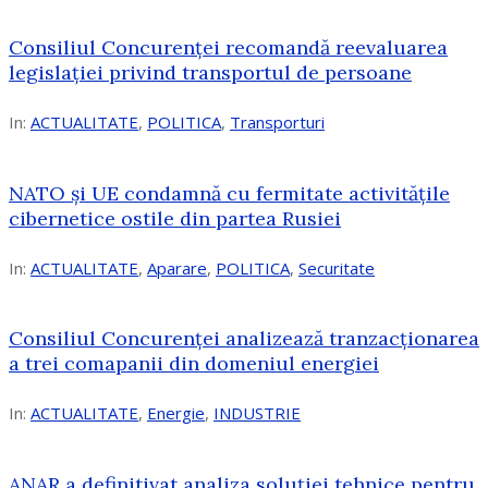
Consiliul Concurenței recomandă reevaluarea
legislației privind transportul de persoane
In:
ACTUALITATE
,
POLITICA
,
Transporturi
NATO și UE condamnă cu fermitate activitățile
cibernetice ostile din partea Rusiei
In:
ACTUALITATE
,
Aparare
,
POLITICA
,
Securitate
Consiliul Concurenţei analizează tranzacționarea
a trei comapanii din domeniul energiei
In:
ACTUALITATE
,
Energie
,
INDUSTRIE
ANAR a definitivat analiza soluției tehnice pentru