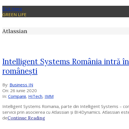
Click Here
GREEN LIFE
Atlassian
Intelligent Systems România intră în
românești
2020-
By:
Business IN
06-
On:
26 iunie 2020
26
In:
Companii
,
HiTech
,
IMM
Intelligent Systems Romania, parte din Intelligent Systems – comp
servicii prin asocierea cu Atlassian și BI4Dynamics. Atlassian 
de
Continue Reading