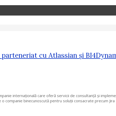
 parteneriat cu Atlassian și BI4Dyna
anie internațională care oferă servicii de consultanță şi implement
este o companie binecunoscută pentru soluții consacrate precum Ji