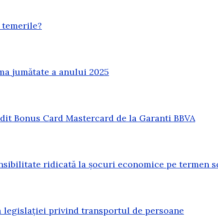
 temerile?
ma jumătate a anului 2025
redit Bonus Card Mastercard de la Garanti BBVA
sibilitate ridicată la șocuri economice pe termen s
legislației privind transportul de persoane