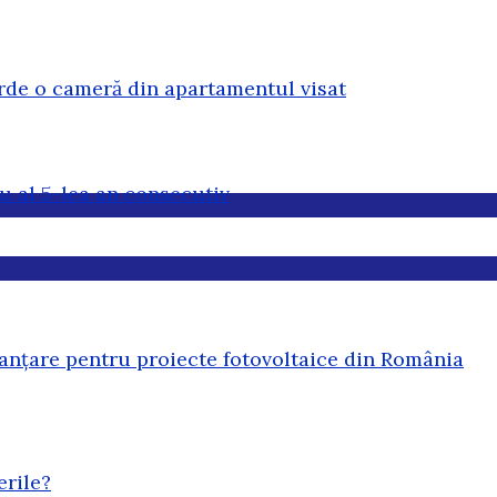
erde o cameră din apartamentul visat
u al 5-lea an consecutiv
anțare pentru proiecte fotovoltaice din România
erile?