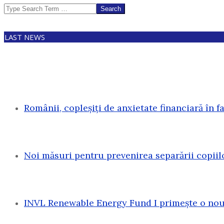
Search
LAST NEWS
Românii, copleșiți de anxietate financiară în f
Noi măsuri pentru prevenirea separării copiil
INVL Renewable Energy Fund I primește o nouă