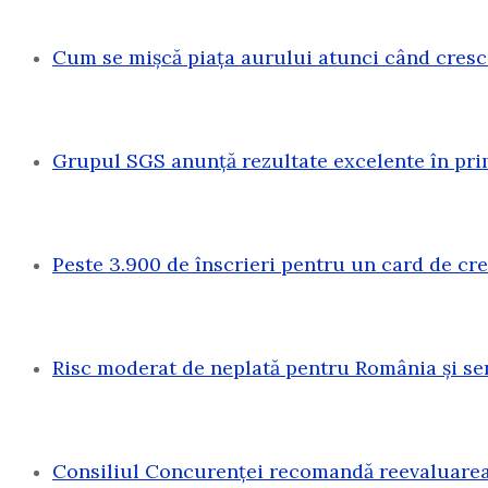
Cum se mișcă piața aurului atunci când cresc
Grupul SGS anunță rezultate excelente în pri
Peste 3.900 de înscrieri pentru un card de c
Risc moderat de neplată pentru România și sen
Consiliul Concurenței recomandă reevaluarea 