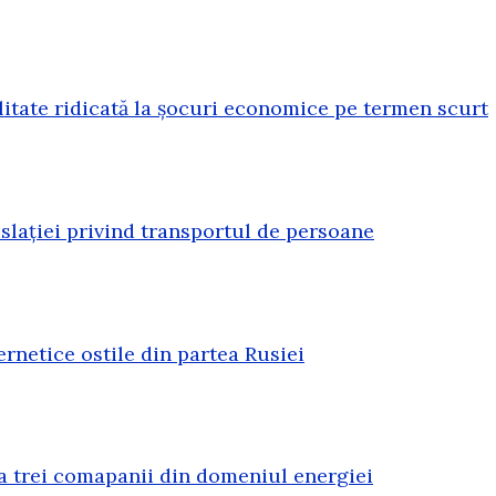
litate ridicată la șocuri economice pe termen scurt
lației privind transportul de persoane
rnetice ostile din partea Rusiei
a trei comapanii din domeniul energiei