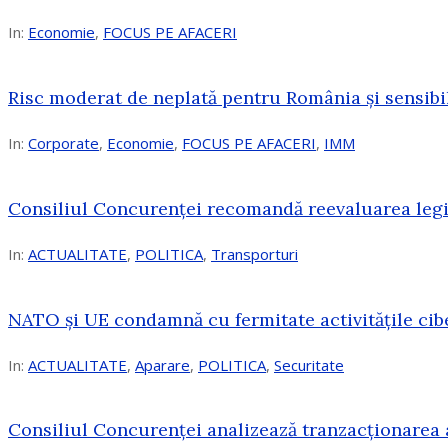
In:
Economie
,
FOCUS PE AFACERI
Risc moderat de neplată pentru România și sensibi
In:
Corporate
,
Economie
,
FOCUS PE AFACERI
,
IMM
Consiliul Concurenței recomandă reevaluarea legis
In:
ACTUALITATE
,
POLITICA
,
Transporturi
NATO și UE condamnă cu fermitate activitățile cibe
In:
ACTUALITATE
,
Aparare
,
POLITICA
,
Securitate
Consiliul Concurenţei analizează tranzacționarea 