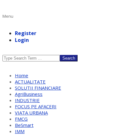
Primary
Menu
Navigation
Menu
Register
Login
Search
Home
ACTUALITATE
SOLUTII FINANCIARE
AgriBusiness
INDUSTRIE
FOCUS PE AFACERI
VIATA URBANA
FMCG
BeSmart
IMM