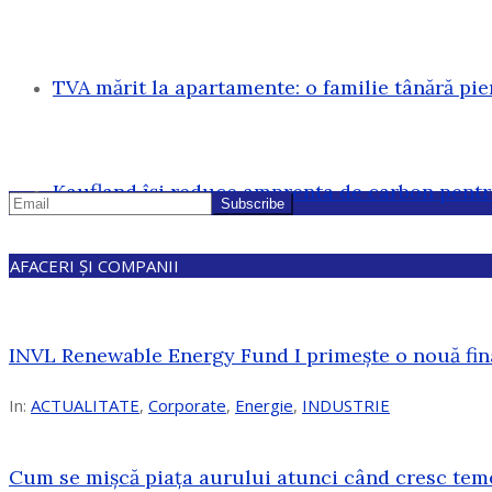
TVA mărit la apartamente: o familie tânără pi
Kaufland își reduce amprenta de carbon pentr
AFACERI ȘI COMPANII
INVL Renewable Energy Fund I primește o nouă fin
In:
ACTUALITATE
,
Corporate
,
Energie
,
INDUSTRIE
Cum se mișcă piața aurului atunci când cresc tem