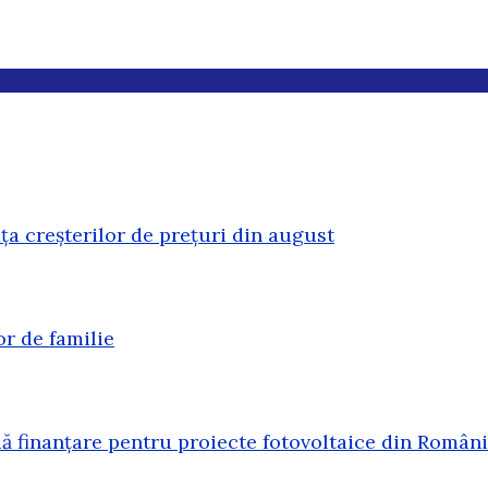
ața creșterilor de prețuri din august
or de familie
 finanțare pentru proiecte fotovoltaice din Român