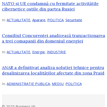
NATO și UE condamnă cu fermitate activitățile
cibernetice ostile din partea Rusiei
In:
ACTUALITATE
,
Aparare
,
POLITICA
,
Securitate
Consiliul Concurenţei analizează tranzacționarea
a trei comapanii din domeniul energiei
In:
ACTUALITATE
,
Energie
,
INDUSTRIE
ANAR a definitivat analiza soluției tehnice pentru
desalinizarea localităților afectate din zona Praid
In:
ADMINISTRATIE PUBLICA
,
MEDIU
,
POLITICA
© 2025 Business IN