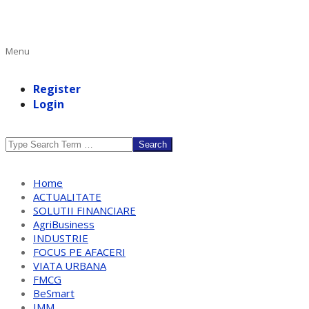
Primary
Menu
Navigation
Menu
Register
Login
Search
Home
ACTUALITATE
SOLUTII FINANCIARE
AgriBusiness
INDUSTRIE
FOCUS PE AFACERI
VIATA URBANA
FMCG
BeSmart
IMM