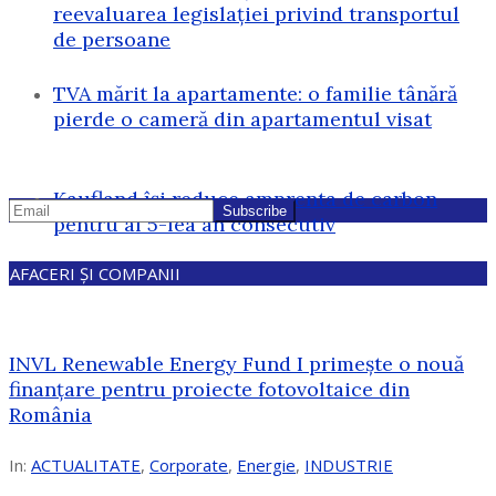
reevaluarea legislației privind transportul
de persoane
TVA mărit la apartamente: o familie tânără
pierde o cameră din apartamentul visat
Kaufland își reduce amprenta de carbon
pentru al 5-lea an consecutiv
AFACERI ȘI COMPANII
INVL Renewable Energy Fund I primește o nouă
finanțare pentru proiecte fotovoltaice din
România
In:
ACTUALITATE
,
Corporate
,
Energie
,
INDUSTRIE