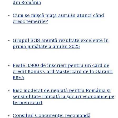
din România
Cum se mișcă piața aurului atunci când
cresc temerile?
Grupul SGS anunță rezultate excelente în
prima jumătate a anului 2025
Peste 3.900 de înscrieri pentru un card de
credit Bonus Card Mastercard de la Garanti
BBVA
Risc moderat de neplată pentru România și
sensibilitate ridicată la șocuri economice pe
termen scurt
Consiliul Concurenței recomandă