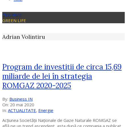
Click Here
GREEN LIFE
Adrian Volintiru
Program de investiţii de circa 15,69
miliarde de lei în strategia
ROMGAZ 2020-2025
2020-
By:
Business IN
05-
On:
20 mai 2020
20
In:
ACTUALITATE
,
Energie
Acțiunea Societății Naţionale de Gaze Naturale ROMGAZ se
află pe un trend ascendent, asta după ce compania a publicat