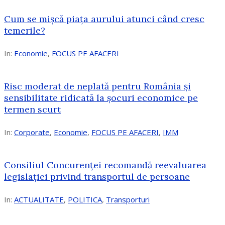
Cum se mișcă piața aurului atunci când cresc
temerile?
In:
Economie
,
FOCUS PE AFACERI
Risc moderat de neplată pentru România și
sensibilitate ridicată la șocuri economice pe
termen scurt
In:
Corporate
,
Economie
,
FOCUS PE AFACERI
,
IMM
Consiliul Concurenței recomandă reevaluarea
legislației privind transportul de persoane
In:
ACTUALITATE
,
POLITICA
,
Transporturi