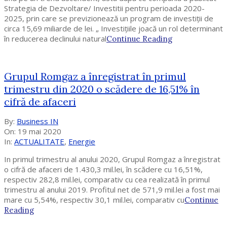
Strategia de Dezvoltare/ Investitii pentru perioada 2020-
2025, prin care se previzionează un program de investiţii de
circa 15,69 miliarde de lei. „ Investiţiile joacă un rol determinant
în reducerea declinului natural
Continue Reading
Grupul Romgaz a înregistrat în primul
trimestru din 2020 o scădere de 16,51% în
cifră de afaceri
2020-
By:
Business IN
05-
On:
19 mai 2020
19
In:
ACTUALITATE
,
Energie
In primul trimestru al anului 2020, Grupul Romgaz a înregistrat
o cifră de afaceri de 1.430,3 mil.lei, în scădere cu 16,51%,
respectiv 282,8 mil.lei, comparativ cu cea realizată în primul
trimestru al anului 2019. Profitul net de 571,9 mil.lei a fost mai
mare cu 5,54%, respectiv 30,1 mil.lei, comparativ cu
Continue
Reading