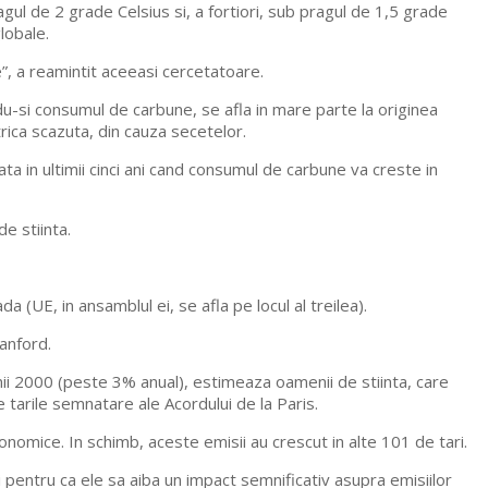
gul de 2 grade Celsius si, a fortiori, sub pragul de 1,5 grade
globale.
te”, a reamintit aceeasi cercetatoare.
du-si consumul de carbune, se afla in mare parte la originea
trica scazuta, din cauza secetelor.
 in ultimii cinci ani cand consumul de carbune va creste in
e stiinta.
a (UE, in ansamblul ei, se afla pe locul al treilea).
tanford.
nii 2000 (peste 3% anual), estimeaza oamenii de stiinta, care
tarile semnatare ale Acordului de la Paris.
onomice. In schimb, aceste emisii au crescut in alte 101 de tari.
ni pentru ca ele sa aiba un impact semnificativ asupra emisiilor