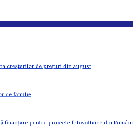
ața creșterilor de prețuri din august
or de familie
 finanțare pentru proiecte fotovoltaice din Român