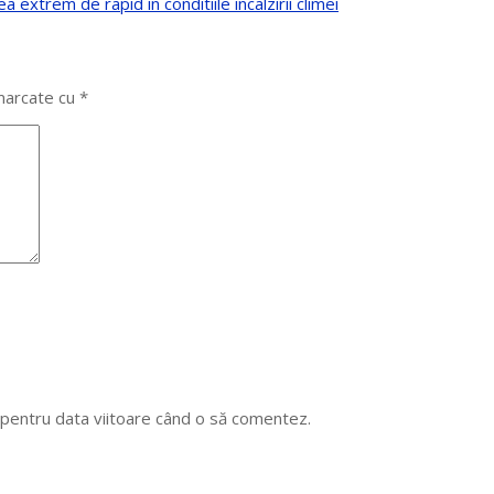
extrem de rapid in conditiile incalzirii climei
 marcate cu
*
r pentru data viitoare când o să comentez.