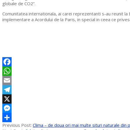
globale de CO2”.
Comunitatea internationala, ai carei reprezentanti s-au reunit la
implementare a Acordului de la Paris, in special in ceea ce priv
Facebook
WhatsApp
Email
Telegram
X
Messenger
2017-
Previous Post:
Clima – de doua ori mai multe situri naturale din
Partajează