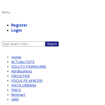
Primary
Menu
Navigation
Menu
Register
Login
Search
Home
ACTUALITATE
SOLUTII FINANCIARE
AgriBusiness
INDUSTRIE
FOCUS PE AFACERI
VIATA URBANA
FMCG
BeSmart
IMM