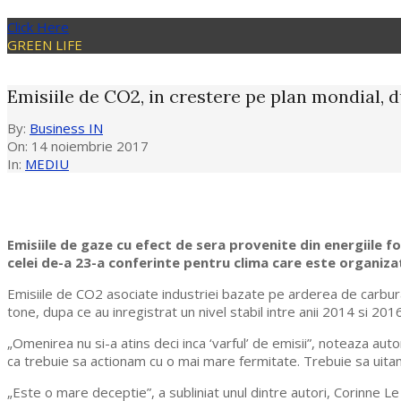
Click Here
GREEN LIFE
Emisiile de CO2, in crestere pe plan mondial, d
By:
Business IN
On:
14 noiembrie 2017
In:
MEDIU
Emisiile de gaze cu efect de sera provenite din energiile fo
celei de-a 23-a conferinte pentru clima care este organi
Emisiile de CO2 asociate industriei bazate pe arderea de carburan
tone, dupa ce au inregistrat un nivel stabil intre anii 2014 si 201
„Omenirea nu si-a atins deci inca ‘varful’ de emisii”, noteaza au
ca trebuie sa actionam cu o mai mare fermitate. Trebuie sa uitam
„Este o mare deceptie”, a subliniat unul dintre autori, Corinne 