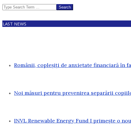
Search
LAST NEWS
Românii, copleșiți de anxietate financiară în f
Noi măsuri pentru prevenirea separării copiil
INVL Renewable Energy Fund I primește o nouă