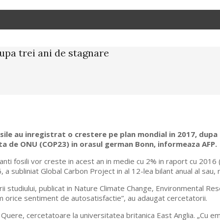
upa trei ani de stagnare
sile au inregistrat o crestere pe plan mondial in 2017, dupa 
zata de ONU (COP23) in orasul german Bonn, informeaza AFP.
ti fosili vor creste in acest an in medie cu 2% in raport cu 2016 
6, a subliniat Global Carbon Project in al 12-lea bilant anual al sau,
torii studiului, publicat in Nature Climate Change, Environmental R
 orice sentiment de autosatisfactie”, au adaugat cercetatorii.
Le Quere, cercetatoare la universitatea britanica East Anglia. „Cu