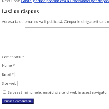
11-
Next Post:
Calote glaciare precum cea a Groenlandei pot disparea 
14
Lasă un răspuns
Adresa ta de email nu va fi publicată.
Câmpurile obligatorii sunt
Comentariu
*
Nume
*
Email
*
Site web
Salvează-mi numele, emailul și site-ul web în acest navigato