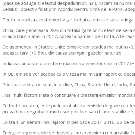
(daca se adauga si efectul despaduririlor, n.r.), riscam sa nu ma
Celsius”, obiectiv fixat prin Acordul pentru clima de la Paris, adopt
Pentru a realiza acest obiectiv „ar trebui ca emisiile sa isi ating
China, care genereaza 28% din totalul gazelor cu efect de sera si
inrautatirii situatiei in 2017, noteaza oamenii de stiinta. Alte ca
De asemenea, in Statele Unite emisiile vor scadea mai putin (-0
aceasta tara (+0,5%), din cauza scumpirii gazelor naturale.
India va cunoaste o crestere mai mica a emisiilor sale in 2017 (+2
In UE, emisiile vor scadea cu o viteza mai mica in raport cu dece
Principalii emitatori sunt, in ordine, China, Statele Unite, India, 
„Mai multi factori arata o continuare a cresterii emisiilor mondia
Cu toate acestea, este putin probabil ca emisiile de gaze cu efe
prevad mai degraba ritmuri usor pozitive sau chiar o stabilizare
Exista si un semnal incurajator: in perioada 2007-2016, 22 de tari
Energiile regenerabile se dezvolta intr-o maniera remarcabila (+14