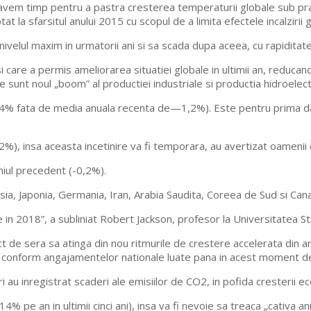
i avem timp pentru a pastra cresterea temperaturii globale sub pra
at la sfarsitul anului 2015 cu scopul de a limita efectele incalzirii 
a nivelul maxim in urmatorii ani si sa scada dupa aceea, cu rapidita
 care a permis ameliorarea situatiei globale in ultimii an, reducan
uze sunt noul „boom” al productiei industriale si productia hidroelec
,4% fata de media anuala recenta de—1,2%). Este pentru prima data
%), insa aceasta incetinire va fi temporara, au avertizat oamenii d
niul precedent (-0,2%).
Rusia, Japonia, Germania, Iran, Arabia Saudita, Coreea de Sud si Canad
le in 2018”, a subliniat Robert Jackson, profesor la Universitatea S
ct de sera sa atinga din nou ritmurile de crestere accelerata din a
, conform angajamentelor nationale luate pana in acest moment de 
 au inregistrat scaderi ale emisiilor de CO2, in pofida cresterii ec
% pe an in ultimii cinci ani), insa va fi nevoie sa treaca „cativa a