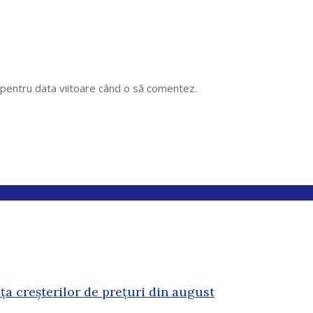
r pentru data viitoare când o să comentez.
ața creșterilor de prețuri din august