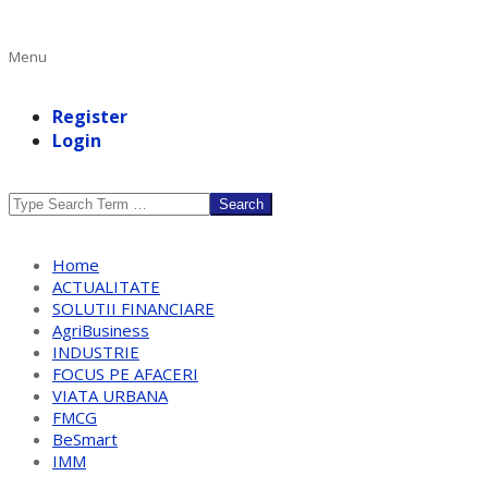
Primary
Menu
Navigation
Menu
Register
Login
Search
Home
ACTUALITATE
SOLUTII FINANCIARE
AgriBusiness
INDUSTRIE
FOCUS PE AFACERI
VIATA URBANA
FMCG
BeSmart
IMM