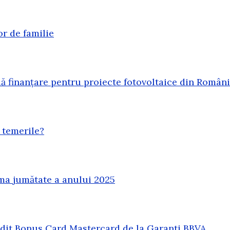
or de familie
 finanțare pentru proiecte fotovoltaice din Român
 temerile?
ma jumătate a anului 2025
redit Bonus Card Mastercard de la Garanti BBVA