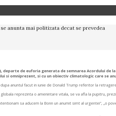
se anunta mai politizata decat se prevedea
 departe de euforia generata de semnarea Acordului de la Pa
ului si omniprezent, si cu un obiectiv climatologic care se anu
dupa anuntul facut in iunie de Donald Trump referitor la retragere
 globala reprezinta o amenintare vitala, se va afla la pupitru, prez
 intentionam sa aducem la Bonn un anumit simt al urgentei”, „o pove