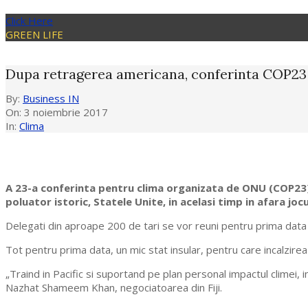
Click Here
GREEN LIFE
Dupa retragerea americana, conferinta COP23 
By:
Business IN
On:
3 noiembrie 2017
In:
Clima
A 23-a conferinta pentru clima organizata de ONU (COP23),
poluator istoric, Statele Unite, in acelasi timp in afara joc
Delegati din aproape 200 de tari se vor reuni pentru prima data 
Tot pentru prima data, un mic stat insular, pentru care incalzirea
„Traind in Pacific si suportand pe plan personal impactul climei,
Nazhat Shameem Khan, negociatoarea din Fiji.