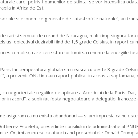
naturale care, potrivit oamenilor de stiinta, se vor intensifica odat
abila in Africa de Est.
, sociale si economice generate de catastrofele naturale”, au tra
 de tari si semnat de curand de Nicaragua, mult timp singura tara r
sius, obiectivul dezirabil fiind de 1,5 grade Celsius, in raport cu n
roces complex, care cere statelor lumii sa renunte la energiile fos
 Paris fac temperatura globala sa creasca cu peste 3 grade Celsiu
ofal”, a prevenit ONU intr-un raport publicat in aceasta saptamana,
ca, cu negocieri ale regulilor de aplicare a Acordului de la Paris. D
lor in acord”, a subliniat fosta negociatoare a delegatiei franceze
 ne asiguram ca nu exista abandonuri — si am impresia ca nu este
 Guttierez Espeleta, presedinte consiliului de administratie al PN
le Unite. Or, imi amintesc ca atunci cand presedintele Donald Trum