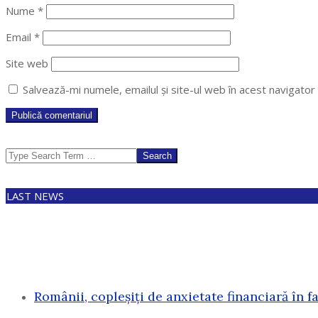
Nume
*
Email
*
Site web
Salvează-mi numele, emailul și site-ul web în acest navigato
Search
LAST NEWS
Românii, copleșiți de anxietate financiară în f