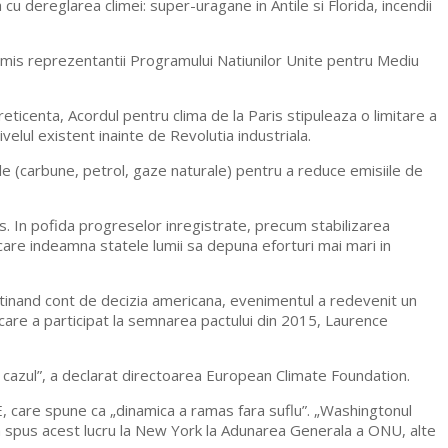
a cu dereglarea climei: super-uragane in Antile si Florida, incendii
nsmis reprezentantii Programului Natiunilor Unite pentru Mediu
eticenta, Acordul pentru clima de la Paris stipuleaza o limitare a
ivelul existent inainte de Revolutia industriala.
ile (carbune, petrol, gaze naturale) pentru a reduce emisiile de
s. In pofida progreselor inregistrate, precum stabilizarea
 care indeamna statele lumii sa depuna eforturi mai mari in
ar, tinand cont de decizia americana, evenimentul a redevenit un
 care a participat la semnarea pactului din 2015, Laurence
 cazul”, a declarat directoarea European Climate Foundation.
UE, care spune ca „dinamica a ramas fara suflu”. „Washingtonul
p a spus acest lucru la New York la Adunarea Generala a ONU, alte