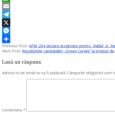
WhatsApp
Email
Telegram
X
Messenger
2017-
Previous Post:
AFM: 204 dosare acceptate pentru „Rabla” si „Ra
Partajează
11-
Next Post:
Rezultatele campaniilor „Orase Curate” la inceput d
03
Lasă un răspuns
Adresa ta de email nu va fi publicată.
Câmpurile obligatorii sunt
Comentariu
*