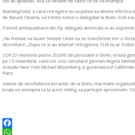
tari au aplaudat. Asa ca ramane de vazut ce se va intampla”.
Washingtonul, a carui retragere nu va putea sa devina efectiva i
de Barack Obama, va trimite totusi o delegatie la Bonn. SUA a lu
Potrivit ambasadoarei din Fiji, delegatii americani si-au exprimat 
„Nu trebuie sa lasam Statele Unite sa se transforme intr-o forta
dezvoltare. „Dupa ce si-au anuntat retragerea, SUA nu ar trebui 
COP23 reuneste peste 20.000 de persoane in Bonn, orasul german 
pe 15 noiembrie, cand vor sosi cancelarul german Angela Merkel 
orasului New York Michael Bloomberg si guvernatorul Californiei 
Paris.
Inainte de deschiderea lucrarilor de la Bonn, mai multe organizati
locala se asteapta ca la acest miting sa participe aproximativ 1
Facebook