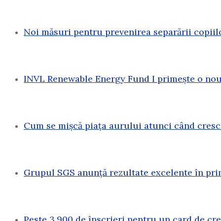
Noi măsuri pentru prevenirea separării copiil
INVL Renewable Energy Fund I primește o nouă
Cum se mișcă piața aurului atunci când cresc
Grupul SGS anunță rezultate excelente în pri
Peste 3.900 de înscrieri pentru un card de c