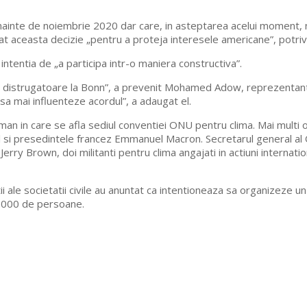
nainte de noiembrie 2020 dar care, in asteptarea acelui moment, n
at aceasta decizie „pentru a proteja interesele americane”, potriv
intentia de „a participa intr-o maniera constructiva”.
 distrugatoare la Bonn”, a prevenit Mohamed Adow, reprezentant al
sa mai influenteze acordul”, a adaugat el.
in care se afla sediul conventiei ONU pentru clima. Mai multi ofi
si presedintele francez Emmanuel Macron. Secretarul general al O
Jerry Brown, doi militanti pentru clima angajati in actiuni intern
i ale societatii civile au anuntat ca intentioneaza sa organizeze un
0.000 de persoane.