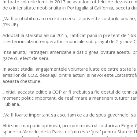
In toate colturile lumii, in 2017 au avut loc tot felul de dezastre 
de o intensitate neobisnuita in Portugalia si California, seceta dur
„Va fi probabil un an record in ceea ce priveste costurile umane
(PNUE).
Adoptat la sfarsitul anului 2015, ratificat pana in prezent de 168
cresterii incalzirii temperaturii mondiale sub pragul de 2 grade Cel
Insa anuntul retragerii americane a dat o grea lovitura acestui p
gaze cu efect de sera.
In acest stadiu, angajamentele voluntare luate de catre state la
emisiilor de CO2, decalajul dintre actiuni si nevoi este „catastr
aceasta chestiune.
„Initial, aceasta editie a COP ar fi trebuit sa fie destul de tehni
moment politic important, de reafirmare a mentinerii tuturor tari
Tubiana.
„Va fi foarte important sa ascultam ce au de spus guvernele, sa
Altii sunt mai putin optimisti, precum ministrul costarican Edgar
spune ca (Acordul de la Paris, n.r.) nu este ‘just’ pentru State